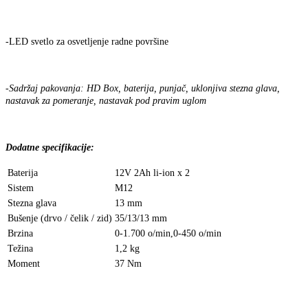
-LED svetlo za osvetljenje radne površine
-Sadržaj pakovanja: HD Box, baterija, punjač, uklonjiva stezna glava,
nastavak za pomeranje, nastavak pod pravim uglom
Dodatne specifikacije:
Baterija
12V 2Ah li-ion x 2
Sistem
M12
Stezna glava
13 mm
Bušenje (drvo / čelik / zid)
35/13/13 mm
Brzina
0-1.700 o/min,0-450 o/min
Težina
1,2 kg
Moment
37 Nm