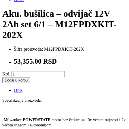
Aku. bušilica – odvijač 12V
2Ah set 6/1 – M12FPDXKIT-
202X
Šifra proizvoda:
M12FPDXKIT-202X
53,355.00 RSD
Kol.
Dodaj u korpu
Opis
Specifikacije proizvoda:
-Milwaukee
POWERSTATE
motor bez četkica sa 10x većom trajnosti i 2x
većom snagom i autonomijom