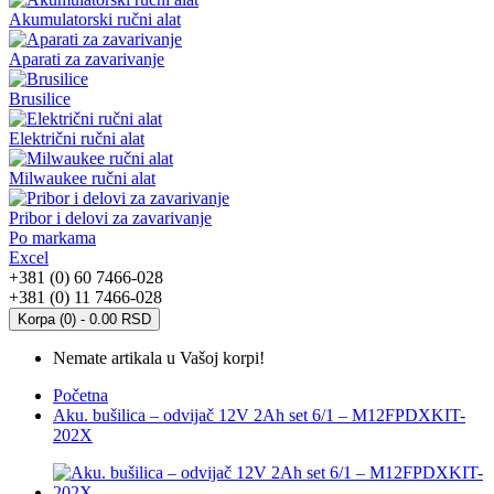
Akumulatorski ručni alat
Aparati za zavarivanje
Brusilice
Električni ručni alat
Milwaukee ručni alat
Pribor i delovi za zavarivanje
Po markama
Excel
+381 (0) 60 7466-028
+381 (0) 11 7466-028
Korpa (0) - 0.00 RSD
Nemate artikala u Vašoj korpi!
Početna
Aku. bušilica – odvijač 12V 2Ah set 6/1 – M12FPDXKIT-
202X