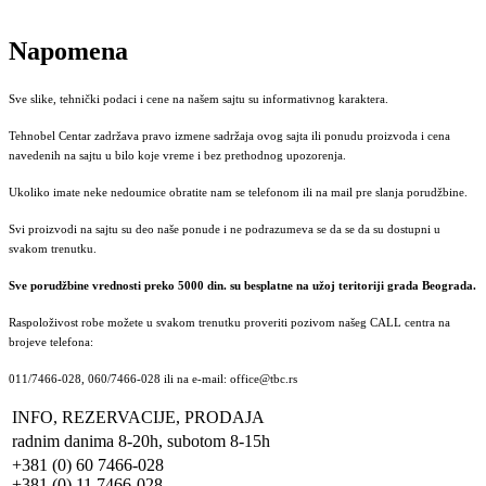
Napomena
Sve slike, tehnički podaci i cene na našem sajtu su informativnog karaktera.
Tehnobel Centar zadržava pravo izmene sadržaja ovog sajta ili ponudu proizvoda i cena
navedenih na sajtu u bilo koje vreme i bez prethodnog upozorenja.
Ukoliko imate neke nedoumice obratite nam se telefonom ili na mail pre slanja porudžbine.
Svi proizvodi na sajtu su deo naše ponude i ne podrazumeva se da se da su dostupni u
svakom trenutku.
Sve porudžbine vrednosti preko 5000 din. su besplatne na užoj teritoriji grada Beograda.
Raspoloživost robe možete u svakom trenutku proveriti pozivom našeg CALL centra na
brojeve telefona:
011/7466-028, 060/7466-028 ili na e-mail: office@tbc.rs
INFO, REZERVACIJE, PRODAJA
radnim danima 8-20h, subotom 8-15h
+381 (0) 60 7466-028
+381 (0) 11 7466-028