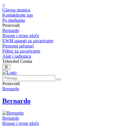
×
Glavna stranica
Kontaktirajte nas
Po markama
Proizvodi
Bernardo
Brusne i rezne ploče
EWM aparati za zavarivanje
Prenosni računari
Pribor za zavarivanje
Alati i radionica
Tehnobel Centar
☰
Proizvodi
Bernardo
Bernardo
Bernardo
Brusne i rezne ploče