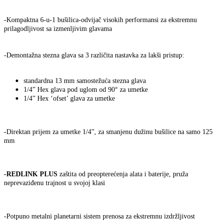
-Kompaktna 6-u-1 bušilica-odvijač visokih performansi za ekstremnu
prilagodljivost sa izmenljivim glavama
-Demontažna stezna glava sa 3 različita nastavka za lakši pristup:
standardna 13 mm samostežuća stezna glava
1/4” Hex glava pod uglom od 90° za umetke
1/4” Hex ‘ofset’ glava za umetke
-Direktan prijem za umetke 1/4”, za smanjenu dužinu bušilice na samo 125
mm
-REDLINK PLUS
zaštita od preopterećenja alata i baterije, pruža
neprevaziđenu trajnost u svojoj klasi
-Potpuno metalni planetarni sistem prenosa za ekstremnu izdržljivost