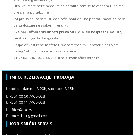
Ukoliko imate neke nedoumice obratite nam se telefonom ili na mail
pre slanja porudžbine.
Svi proizvodi na sajtu su deo naše ponude i ne podrazumeva se da se
da su dostupni u svakom trenutku.
Sve porudžbine vrednosti preko 5000 din. su besplatne na užoj
teritoriji grada Beograda.
Raspoloživost robe možete u svakom trenutku proveriti pozivom
našeg CALL centra na brojeve telefona:
011/7466-028, 060/7466-028 ili na e-mail: office@tbc.rs
INFO, REZERVACIJE, PRODAJA
radnim danima 8-20h, subotom 8-15h
+381 (0) 60 7466-028
+381 (0) 11 7466-028
office@tbc.rs
office.tbc1@gmail.com
KORISNIČKI SERVIS