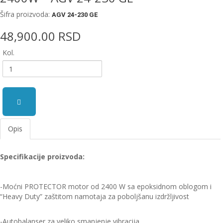
EWM
Šifra proizvoda:
AGV 24-230 GE
aparati
za
48,900.00 RSD
zavarivanje
Kol.
Prenosni
računari
Pribor
za
zavarivanje
Opis
Alati
i
Specifikacije proizvoda:
radionica
EHNOBEL
-Moćni PROTECTOR motor od 2400 W sa epoksidnom oblogom i
ENTAR
“Heavy Duty” zaštitom namotaja za poboljšanu izdržljivost
-Autobalanser za veliko smanjenje vibracija