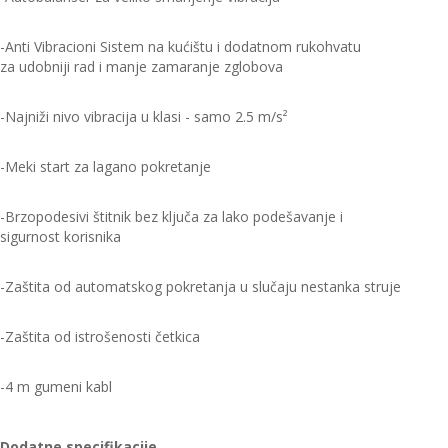
-Anti Vibracioni Sistem na kućištu i dodatnom rukohvatu
za udobniji rad i manje zamaranje zglobova
-Najniži nivo vibracija u klasi - samo 2.5 m/s²
-Meki start za lagano pokretanje
-Brzopodesivi štitnik bez ključa za lako podešavanje i
sigurnost korisnika
-Zaštita od automatskog pokretanja u slučaju nestanka struje
-Zaštita od istrošenosti četkica
-4 m gumeni kabl
Dodatne specifikacije