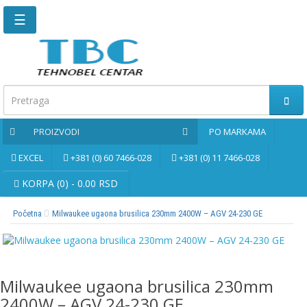
☰
Glavna
stranica
Kontaktirajte
nas
PROIZVODI
PO MARKAMA
Po
markama
EXCEL
+381 (0) 60 7466-028
+381 (0) 11 7466-028
PROIZVODI
KORPA (0) - 0.00 RSD
Početna
Milwaukee ugaona brusilica 230mm 2400W – AGV 24-230 GE
Bernardo
Brusne
i
rezne
Milwaukee ugaona brusilica 230mm
ploče
2400W – AGV 24-230 GE