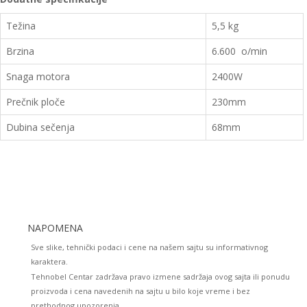
Težina
5,5 kg
Brzina
6.600 o/min
Snaga motora
2400W
Prečnik ploče
230mm
Dubina sečenja
68mm
NAPOMENA
Sve slike, tehnički podaci i cene na našem sajtu su informativnog
karaktera.
Tehnobel Centar zadržava pravo izmene sadržaja ovog sajta ili ponudu
proizvoda i cena navedenih na sajtu u bilo koje vreme i bez
prethodnog upozorenja.