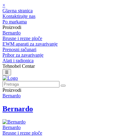
×
Glavna stranica
Kontaktirajte nas
Po markama
Proizvodi
Bernardo
Brusne i rezne ploče
EWM aparati za zavarivanje
Prenosni računari
Pribor za zavarivanje
Alati i radionica
Tehnobel Centar
☰
Proizvodi
Bernardo
Bernardo
Bernardo
Brusne i rezne ploče