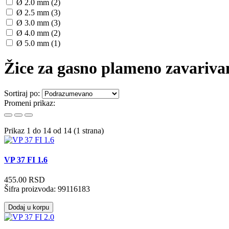
Ø 2.0 mm (2)
Ø 2.5 mm (3)
Ø 3.0 mm (3)
Ø 4.0 mm (2)
Ø 5.0 mm (1)
Žice za gasno plameno zavariva
Sortiraj po:
Promeni prikaz:
Prikaz 1 do 14 od 14 (1 strana)
VP 37 FI 1.6
455.00 RSD
Šifra proizvoda:
99116183
Dodaj u korpu