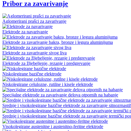
Pribor za zavarivanje
Aglomerirani prašci za zavarivanje
Elektrode za navarivanje
Elektrode za zavarivanje bakra, bronze i legura aluminijuma
Elektrode za zavarivanje sivog liva
Elektrode za žljebeljenje, rezanje i predgrevanje
Niskolegirane bazične elektrode
Niskolegirane celulozne, rutilne i kisele elektrode
Specijalne elektrode za zavarivanje delova otpornih na habanje
Srednje i visokolegirane bazične elektrode za zavarivanje sitnozrnasti
Srednje i visokolegirane bazične elektrode za zavarivanje termički pos
Visokolegirane austenitne i austenitno-feritne elektrode