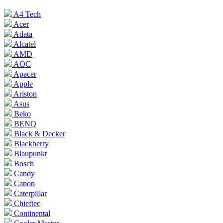
A4 Tech
Acer
Adata
Alcatel
AMD
AOC
Apacer
Apple
Ariston
Asus
Beko
BENQ
Black & Decker
Blackberry
Blaupunkt
Bosch
Candy
Canon
Caterpillar
Chieftec
Continental