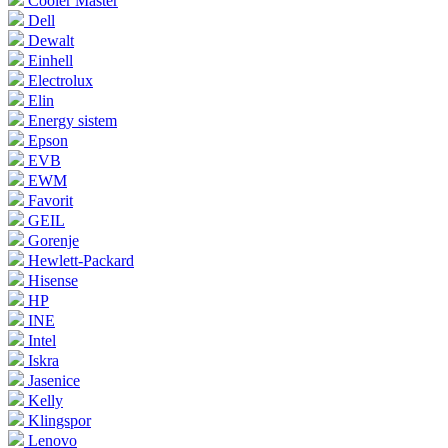
Cooler Master
Dell
Dewalt
Einhell
Electrolux
Elin
Energy sistem
Epson
EVB
EWM
Favorit
GEIL
Gorenje
Hewlett-Packard
Hisense
HP
INE
Intel
Iskra
Jasenice
Kelly
Klingspor
Lenovo