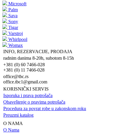
Microsoft
Palm
Sava
Sony
Tigar
Varstroj
Whirlpool
Womax
INFO, REZERVACIJE, PRODAJA
radnim danima 8-20h, subotom 8-15h
+381 (0) 60 7466-028
+381 (0) 11 7466-028
office@tbc.rs
office.tbc1@gmail.com
KORISNIČKI SERVIS
Isporuka i prava potrošača
Obaveštenje o pravima potrošača
Procedura za povrat robe u zakonskom roku
Preuzmi katalog
O NAMA
O Nama