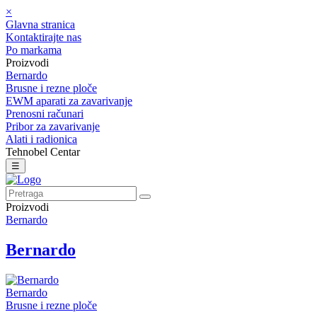
×
Glavna stranica
Kontaktirajte nas
Po markama
Proizvodi
Bernardo
Brusne i rezne ploče
EWM aparati za zavarivanje
Prenosni računari
Pribor za zavarivanje
Alati i radionica
Tehnobel Centar
☰
Proizvodi
Bernardo
Bernardo
Bernardo
Brusne i rezne ploče