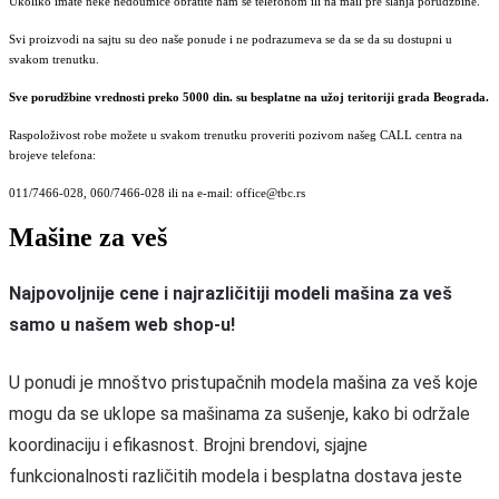
Ukoliko imate neke nedoumice obratite nam se telefonom ili na mail pre slanja porudžbine.
Svi proizvodi na sajtu su deo naše ponude i ne podrazumeva se da se da su dostupni u
svakom trenutku.
Sve porudžbine vrednosti preko 5000 din. su besplatne na užoj teritoriji grada Beograda.
Raspoloživost robe možete u svakom trenutku proveriti pozivom našeg CALL centra na
brojeve telefona:
011/7466-028, 060/7466-028 ili na e-mail: office@tbc.rs
Mašine za veš
Najpovoljnije cene i najrazličitiji modeli mašina za veš
samo u našem web shop-u!
U ponudi je mnoštvo pristupačnih modela mašina za veš koje
mogu da se uklope sa mašinama za sušenje, kako bi održale
koordinaciju i efikasnost. Brojni brendovi, sjajne
funkcionalnosti različitih modela i besplatna dostava jeste