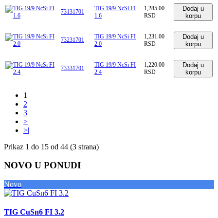
TIG 19/9 NcSi FI
1,285.00
Dodaj u
73131701
1.6
RSD
korpu
TIG 19/9 NcSi FI
1,231.00
Dodaj u
73231701
2.0
RSD
korpu
TIG 19/9 NcSi FI
1,220.00
Dodaj u
73331701
2.4
RSD
korpu
1
2
3
>
>|
Prikaz 1 do 15 od 44 (3 strana)
NOVO U PONUDI
Novo
TIG CuSn6 FI 3.2