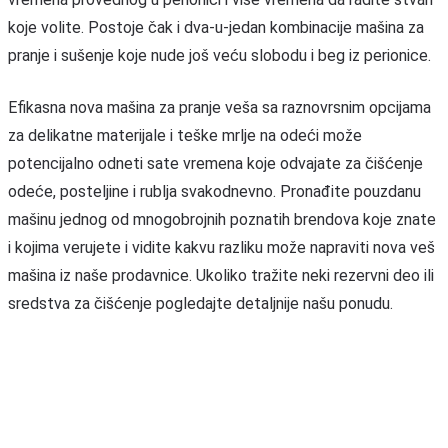
koje volite. Postoje čak i dva-u-jedan kombinacije mašina za
pranje i sušenje koje nude još veću slobodu i beg iz perionice.
Efikasna nova mašina za pranje veša sa raznovrsnim opcijama
za delikatne materijale i teške mrlje na odeći može
potencijalno odneti sate vremena koje odvajate za čišćenje
odeće, posteljine i rublja svakodnevno. Pronađite pouzdanu
mašinu jednog od mnogobrojnih poznatih brendova koje znate
i kojima verujete i vidite kakvu razliku može napraviti nova veš
mašina iz naše prodavnice. Ukoliko tražite neki rezervni deo ili
sredstva za čišćenje pogledajte detaljnije našu ponudu.