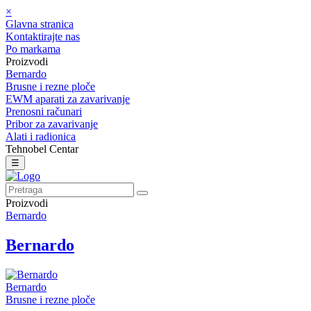
×
Glavna stranica
Kontaktirajte nas
Po markama
Proizvodi
Bernardo
Brusne i rezne ploče
EWM aparati za zavarivanje
Prenosni računari
Pribor za zavarivanje
Alati i radionica
Tehnobel Centar
☰
Proizvodi
Bernardo
Bernardo
Bernardo
Brusne i rezne ploče