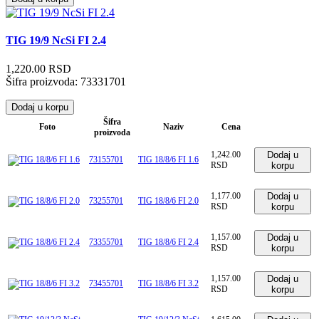
TIG 19/9 NcSi FI 2.4
1,220.00 RSD
Šifra proizvoda:
73331701
Dodaj u korpu
Šifra
Foto
Naziv
Cena
proizvoda
1,242.00
Dodaj u
73155701
TIG 18/8/6 FI 1.6
RSD
korpu
1,177.00
Dodaj u
73255701
TIG 18/8/6 FI 2.0
RSD
korpu
1,157.00
Dodaj u
73355701
TIG 18/8/6 FI 2.4
RSD
korpu
1,157.00
Dodaj u
73455701
TIG 18/8/6 FI 3.2
RSD
korpu