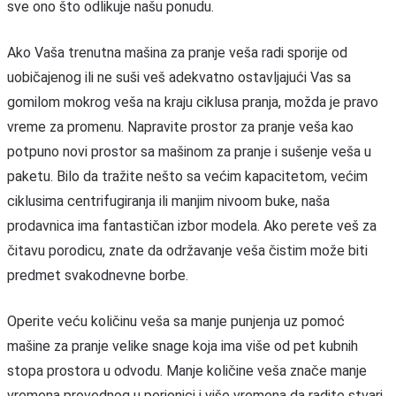
sve ono što odlikuje našu ponudu.
Ako Vaša trenutna mašina za pranje veša
radi sporije od
uobičajenog ili ne suši veš adekvatno ostavljajući Vas sa
gomilom mokrog veša na kraju ciklusa pranja, možda je pravo
vreme za promenu. Napravite prostor za pranje veša kao
potpuno novi prostor sa mašinom za pranje i sušenje veša
u
paketu. Bilo da tražite nešto sa većim kapacitetom, većim
ciklusima centrifugiranja ili manjim nivoom buke, naša
prodavnica ima fantastičan izbor modela. Ako perete veš za
čitavu porodicu, znate da održavanje veša čistim može biti
predmet svakodnevne borbe.
Operite veću količinu veša sa ma
nje punjenja uz pomoć
mašine za pranje velike snage koja ima više od pet kubnih
stopa prostora u odvodu. Manje količine veša znače manje
vremena provednog u perionici i više vremena da radite stvari