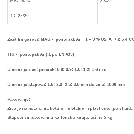
MIG 25/20
> 300
25/20
TIG
Zaštitni gasovi:
MAG -
postupak
Ar + 1 – 3 % O
2
, Ar + 2,5% C
TIG -
postupak Ar (I1 po EN 439)
Dimenzije žice:
prečnik: 0,8; 0,9; 1,0; 1,2; 1,6 mm
Dimenzije štapova:
1,6; 2,0; 2,5; 3,0 mm dulžina: 1000 mm
Pakovanje:
Žica je namotana na koture – metalne ili plastične, (po stand
a
Štapovi su pakovani u karto
nsku kutiju, težine 5 kg.