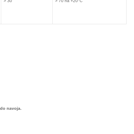
> 30
> 70 na +
20°
C
do navoja.