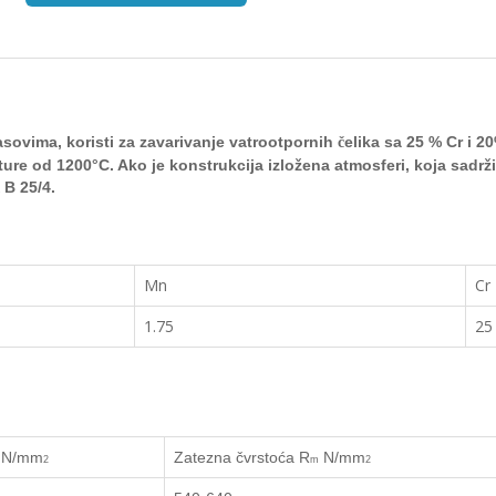
asovima, koristi za zavarivanje vatrootpornih
elika sa 25 % Cr i 2
č
ture od 1200
°
C. Ako je konstrukcija izložena atmosferi, koja
sadrž
B 25/4.
Mn
Cr
1.75
25
N/mm
Zatezna čvrstoća
R
N/mm
2
m
2