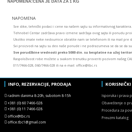
NAPOMENA:CENA JE DATA ZA 1 KG
NAPOMENA
Sve slike, tehnički podaci i cene na našem sajtu su informativnog karaktera.
Tehnobel Centar zadržava pravo izmene sadržaja ovog sajta ili ponudu pro
Ukoliko imate neke nedoumice obratite nam se telefonom ili na mail pre s
Svi proizvodi na sajtu su deo naše ponude i ne podrazumeva se da se da s
Sve porudžbine vrednosti preko 5000 din. su besplatne na užoj terito
Raspoloživost robe možete u svakom trenutku proveriti pozivom našeg CAL
011/7466-028, 060/7466-028 ili na e-mail: office@tbc.rs
INFO, REZERVACIJE, PRODAJA
KORISNIČKI
radnim danima 8-20h, subotom 8-15h
Isporuka i prava 
+381 (0) 60 7466-028
Obaveštenje o pr
+381 (0) 11 7466-028
Procedura za pov
office@tbc.rs
Preuzmi katalog
office.tbc1@gmail.com