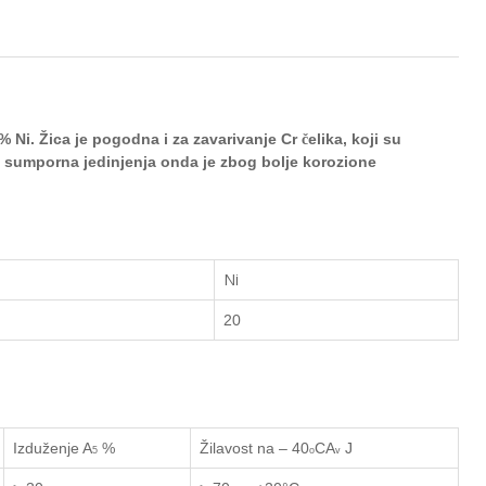
0% Ni. Žica je pogodna i za zavarivanje Cr
elika, koji su
č
i sumporna jedinjenja onda je zbog bolje korozione
Ni
20
Izduženje
A
%
Žilavost na – 40
C
A
J
5
o
v