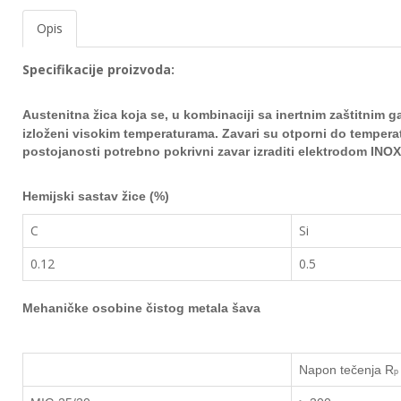
EWM
Opis
aparati
za
Specifikacije proizvoda:
zavarivanje
Austenitna žica koja se, u kombinaciji sa inertnim zaštitnim g
Prenosni
računari
izloženi visokim
temperaturama. Zavari su otporni do tempera
postojanosti potrebno pokrivni zavar izraditi
elektrodom INOX 
Pribor
za
Hemijski sastav žice (%)
zavarivanje
C
Si
Alati
0.12
0.5
i
radionica
Mehaničke osobine čistog metala šava
EHNOBEL
ENTAR
Napon tečenja
R
p