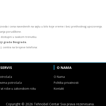
izvoda i cena navedenih na sajtu u bilo koje vreme i bez prethodnog upozorenja.
lanja porudžbine.
u dostupni u svakom trenutku.
riji grada Beograda.
L centra na brojeve telefona:
 SERVIS
O NAMA
potrošača
O Nama
avima potrošača
Politika privatnosti
rat robe u zakonskom roku
Kontakt
Copyright © 2026 Tehnobel Centar Sva prava rezervisana.