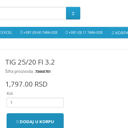
EXCEL
+381 (0) 60 7466-028
+381 (0) 11 7466-028
KORPA 
TIG 25/20 FI 3.2
Šifra proizvoda:
73460701
1,797.00 RSD
Kol.
DODAJ U KORPU