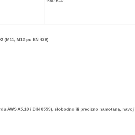
540-640
O
2
(M11, M12 po EN 439)
rdu AWS A5.18 i
DIN 8559), slobodno ili pre
cizno namotana, navoj 