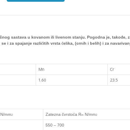
ič
nog sastava u kovanom ili livenom stanju.
Pogodna je, tako
e, 
đ
 se i za spajanje razli
itih vrsta
elika, (crnih i belih) i za navariva
č
č
Mn
Cr
1.60
23.5
N/mm
Zatezna čvrstoća
R
N/mm
2
m
2
550 – 700