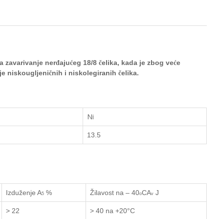
za zavarivanje ner
aju
eg 18/8
elika, kada je zbog ve
e
đ
ć
č
ć
nje
niskougljeni
nih i niskolegiranih
elika.
č
č
Ni
13.5
Izduženje
A
%
Žilavost na – 40
C
A
J
5
o
v
> 22
> 40 na +
20°
C