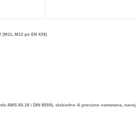
2
(M11, M12 po EN 439)
rdu AWS A5.18 i
DIN 8559), slobodno ili pre
cizno namotana, navoj 