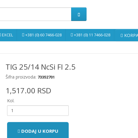
EXCEL
+381 (0) 60 7466-028
+381 (0) 11 7466-028
KORPA 
TIG 25/14 NcSi FI 2.5
Šifra proizvoda:
73352701
1,517.00 RSD
Kol.
DODAJ U KORPU