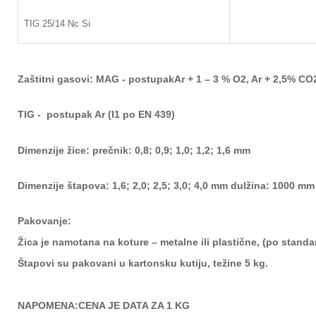
TIG 25/14 Nc Si
Zaštitni gasovi:
MAG -
postupak
Ar + 1 – 3 % O
2
, Ar + 2,5% CO
TIG -
postupak Ar (I1 po EN 439)
Dimenzije žice:
prečnik: 0,8; 0,9; 1,0; 1,2; 1,6 mm
Dimenzije štapova:
1,6; 2,0; 2,5; 3,0; 4,0 mm dulžina: 1000 mm
Pakovanje:
Žica je namotana na koture – metalne ili plastične, (po stand
a
Štapovi su pakovani u karto
nsku kutiju, težine 5 kg.
NAPOMENA:CENA JE DATA ZA 1 KG