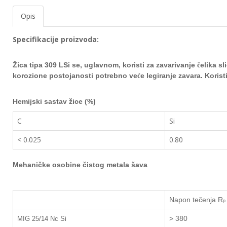
EWM
Opis
aparati
za
Specifikacije proizvoda:
zavarivanje
Žica tipa 309 LSi se, uglavnom, koristi za zavarivanje
elika sl
Prenosni
č
računari
korozione postojanosti
potrebno ve
e legiranje zavara. Koristi
ć
Pribor
Hemijski sastav žice (%)
za
zavarivanje
C
Si
< 0.025
0.80
Alati
i
radionica
Mehaničke osobine čistog metala šava
EHNOBEL
ENTAR
Napon tečenja
R
p
> 380
MIG 25/14 Nc Si