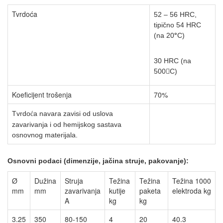
Tvrdoća
52 – 56 HRC,
tipično 54 HRC
(na 20
°
C
)
30 HRC (na
500

C)
Koeficijent trošenja
70%
Tvrdo
a navara zavisi od uslova
ć
zavarivanja i od hemijskog
sastava
osnovnog materijala.
Osnovn
i podaci (dimenzije, jačina struje, pakovanje):
Ø
Dužina
Struja
Težina
Težina
Težina 1000
mm
mm
zavarivanja
kutije
paketa
elektroda kg
A
kg
kg
3.25
350
80-150
4
20
40.3