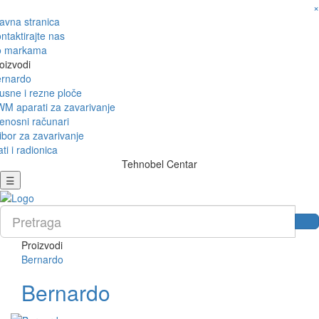
×
avna stranica
ntaktirajte nas
o markama
oizvodi
rnardo
usne i rezne ploče
M aparati za zavarivanje
enosni računari
ibor za zavarivanje
ati i radionica
Tehnobel Centar
☰
Proizvodi
Bernardo
Bernardo