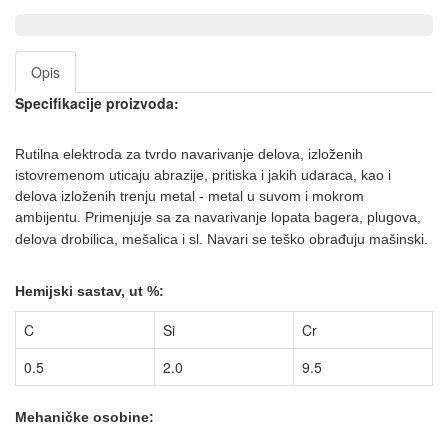
Opis
Specifikacije proizvoda:
Rutilna elektroda za tvrdo navarivanje delova, izloženih
istovr
emenom uticaju abrazije, pritiska i jakih udaraca,
kao i
delova izloženih trenju metal - metal u suvom i mokrom
am
bijentu. Primenjuje sa za navarivanje lopata
bagera, plugova,
delova drobilica, mešalica i sl. Navari se teš
ko obrađuju mašinski.
Hemijski sastav, ut %:
C
Si
Cr
0.5
2.0
9.5
Mehaničke osobine: