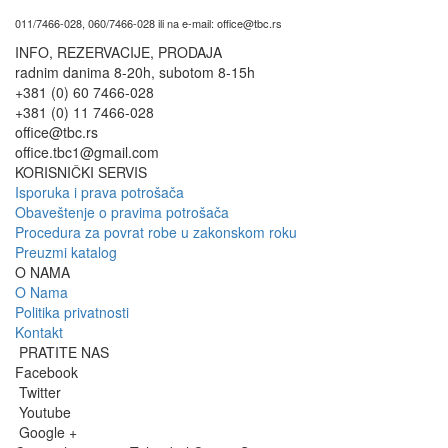
011/7466-028, 060/7466-028 ili na e-mail: office@tbc.rs
INFO, REZERVACIJE, PRODAJA
radnim danima 8-20h, subotom 8-15h
+381 (0) 60 7466-028
+381 (0) 11 7466-028
office@tbc.rs
office.tbc1@gmail.com
KORISNIČKI SERVIS
Isporuka i prava potrošača
Obaveštenje o pravima potrošača
Procedura za povrat robe u zakonskom roku
Preuzmi katalog
O NAMA
O Nama
Politika privatnosti
Kontakt
PRATITE NAS
Facebook
Twitter
Youtube
Google +