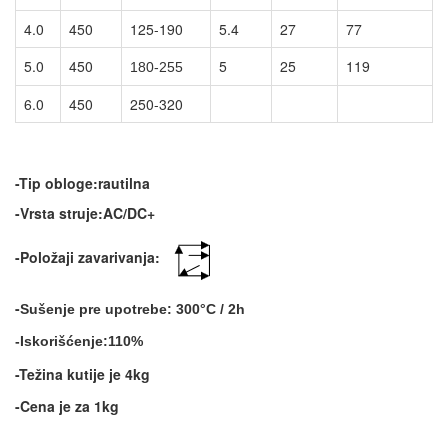
4.0
450
125-190
5.4
27
77
5.0
450
5
25
119
180-255
6.0
450
250-320
-Tip obloge:rautilna
-Vrsta struje:AC/DC+
-Položaji zavarivanja:
-
Sušenje pre upotrebe:
300
°C
/ 2h
-Iskorišćenje:110%
-Težina kutije je 4kg
-Cena je za 1kg