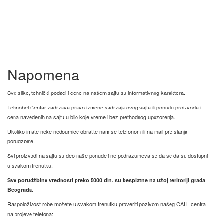
Napomena
Sve slike, tehnički podaci i cene na našem sajtu su informativnog karaktera.
Tehnobel Centar zadržava pravo izmene sadržaja ovog sajta ili ponudu proizvoda i
cena navedenih na sajtu u bilo koje vreme i bez prethodnog upozorenja.
Ukoliko imate neke nedoumice obratite nam se telefonom ili na mail pre slanja
porudžbine.
Svi proizvodi na sajtu su deo naše ponude i ne podrazumeva se da se da su dostupni
u svakom trenutku.
Sve porudžbine vrednosti preko 5000 din. su besplatne na užoj teritoriji grada
Beograda.
Raspoloživost robe možete u svakom trenutku proveriti pozivom našeg CALL centra
na brojeve telefona: