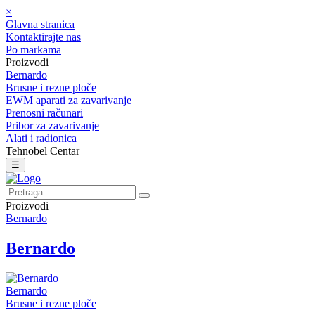
×
Glavna stranica
Kontaktirajte nas
Po markama
Proizvodi
Bernardo
Brusne i rezne ploče
EWM aparati za zavarivanje
Prenosni računari
Pribor za zavarivanje
Alati i radionica
Tehnobel Centar
☰
Proizvodi
Bernardo
Bernardo
Bernardo
Brusne i rezne ploče