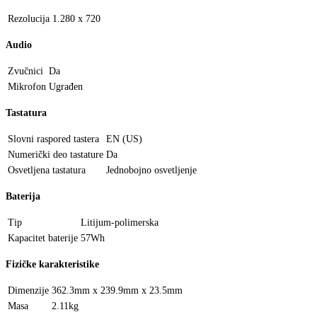
Rezolucija
1.280 x 720
Audio
Zvučnici
Da
Mikrofon
Ugrađen
Tastatura
Slovni raspored tastera
EN (US)
Numerički deo tastature
Da
Osvetljena tastatura
Jednobojno osvetljenje
Baterija
Tip
Litijum-polimerska
Kapacitet baterije
57Wh
Fizičke karakteristike
Dimenzije
362.3mm x 239.9mm x 23.5mm
Masa
2.11kg