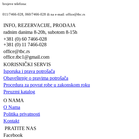
brojeve telefona:
011/7466-028, 060/7466-028 ili na e-mail: office@tbc.rs
INFO, REZERVACIJE, PRODAJA
radnim danima 8-20h, subotom 8-15h
+381 (0) 60 7466-028
+381 (0) 11 7466-028
office@tbc.rs
office.tbc1@gmail.com
KORISNIČKI SERVIS
Isporuka i prava potrošača
Obaveštenje o pravima potrošača
Procedura za povrat robe u zakonskom roku
Preuzmi katalog
O NAMA
O Nama
Politika privatnosti
Kontakt
PRATITE NAS
Facebook