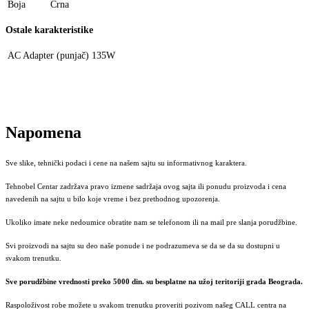
Boja
Crna
Ostale karakteristike
AC Adapter (punjač)
135W
Napomena
Sve slike, tehnički podaci i cene na našem sajtu su informativnog karaktera.
Tehnobel Centar zadržava pravo izmene sadržaja ovog sajta ili ponudu proizvoda i cena
navedenih na sajtu u bilo koje vreme i bez prethodnog upozorenja.
Ukoliko imate neke nedoumice obratite nam se telefonom ili na mail pre slanja porudžbine.
Svi proizvodi na sajtu su deo naše ponude i ne podrazumeva se da se da su dostupni u
svakom trenutku.
Sve porudžbine vrednosti preko 5000 din. su besplatne na užoj teritoriji grada Beograda.
Raspoloživost robe možete u svakom trenutku proveriti pozivom našeg CALL centra na