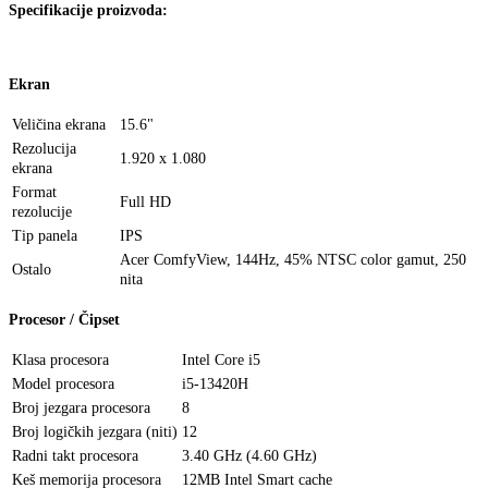
Specifikacije proizvoda:
Ekran
Veličina ekrana
15.6"
Rezolucija
1.920 x 1.080
ekrana
Format
Full HD
rezolucije
Tip panela
IPS
Acer ComfyView, 144Hz, 45% NTSC color gamut, 250
Ostalo
nita
Procesor / Čipset
Klasa procesora
Intel Core i5
Model procesora
i5-13420H
Broj jezgara procesora
8
Broj logičkih jezgara (niti)
12
Radni takt procesora
3.40 GHz (4.60 GHz)
Keš memorija procesora
12MB Intel Smart cache