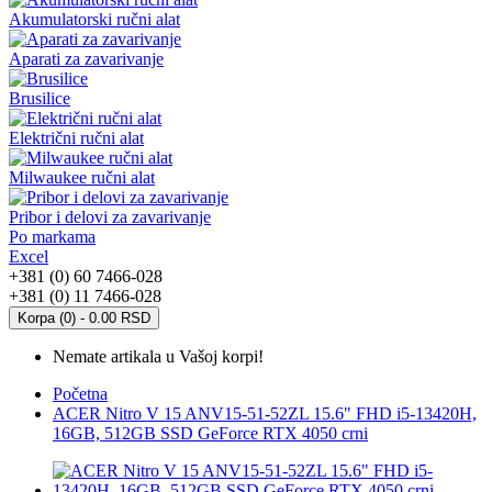
Akumulatorski ručni alat
Aparati za zavarivanje
Brusilice
Električni ručni alat
Milwaukee ručni alat
Pribor i delovi za zavarivanje
Po markama
Excel
+381 (0) 60 7466-028
+381 (0) 11 7466-028
Korpa (0) - 0.00 RSD
Nemate artikala u Vašoj korpi!
Početna
ACER Nitro V 15 ANV15-51-52ZL 15.6" FHD i5-13420H,
16GB, 512GB SSD GeForce RTX 4050 crni