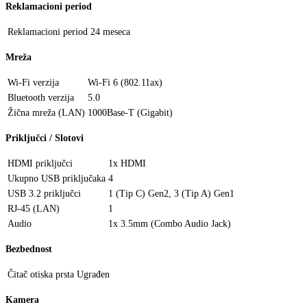
Reklamacioni period
Reklamacioni period
24 meseca
Mreža
Wi-Fi verzija
Wi-Fi 6 (802.11ax)
Bluetooth verzija
5.0
Žična mreža (LAN)
1000Base-T (Gigabit)
Priključci / Slotovi
HDMI priključci
1x HDMI
Ukupno USB priključaka
4
USB 3.2 priključci
1 (Tip C) Gen2, 3 (Tip A) Gen1
RJ-45 (LAN)
1
Audio
1x 3.5mm (Combo Audio Jack)
Bezbednost
Čitač otiska prsta
Ugrađen
Kamera