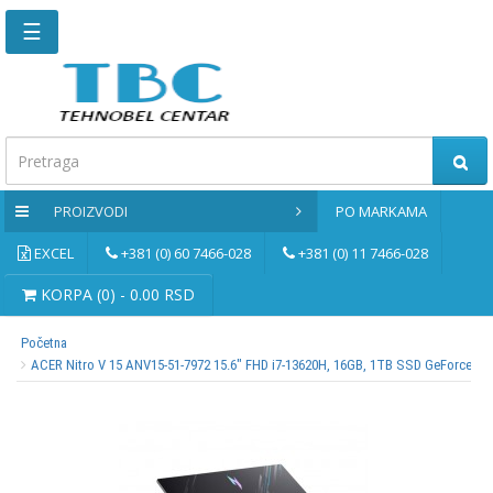
☰
Glavna
stranica
Kontaktirajte
nas
PROIZVODI
PO MARKAMA
Po
markama
EXCEL
+381 (0) 60 7466-028
+381 (0) 11 7466-028
PROIZVODI
KORPA (0) - 0.00 RSD
Početna
Bernardo
ACER Nitro V 15 ANV15-51-7972 15.6" FHD i7-13620H, 16GB, 1TB SSD GeForce RTX
Brusne
i
rezne
ploče