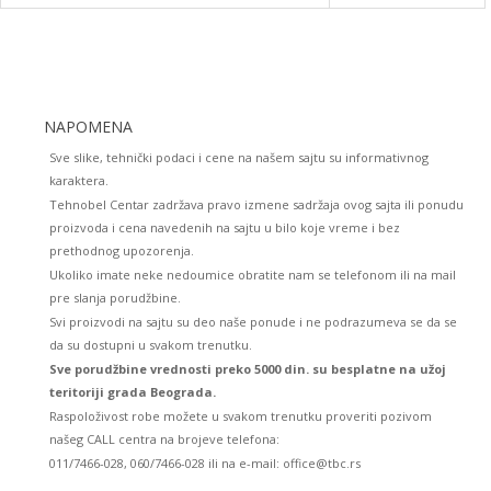
NAPOMENA
Sve slike, tehnički podaci i cene na našem sajtu su informativnog
karaktera.
Tehnobel Centar zadržava pravo izmene sadržaja ovog sajta ili ponudu
proizvoda i cena navedenih na sajtu u bilo koje vreme i bez
prethodnog upozorenja.
Ukoliko imate neke nedoumice obratite nam se telefonom ili na mail
pre slanja porudžbine.
Svi proizvodi na sajtu su deo naše ponude i ne podrazumeva se da se
da su dostupni u svakom trenutku.
Sve porudžbine vrednosti preko 5000 din. su besplatne na užoj
teritoriji grada Beograda.
Raspoloživost robe možete u svakom trenutku proveriti pozivom
našeg CALL centra na brojeve telefona:
011/7466-028, 060/7466-028 ili na e-mail: office@tbc.rs