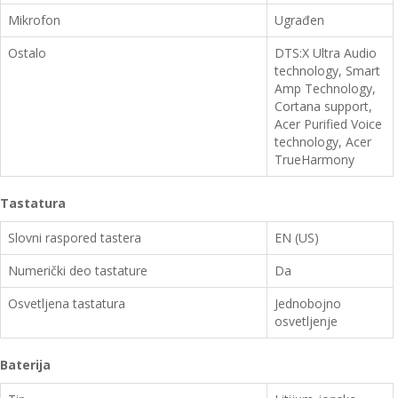
Mikrofon
Ugrađen
Ostalo
DTS:X Ultra Audio
technology, Smart
Amp Technology,
Cortana support,
Acer Purified Voice
technology, Acer
TrueHarmony
Tastatura
Slovni raspored tastera
EN (US)
Numerički deo tastature
Da
Osvetljena tastatura
Jednobojno
osvetljenje
Baterija