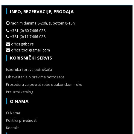
INFO, REZERVACIJE, PRODAJA
radnim danima 8-20h, subotom 8-15h
+381 (0) 60 7466-028
+381 (0) 11 7466-028
office@tbc.rs
office.tbc1@gmail.com
KORISNIČKI SERVIS
Isporuka i prava potrošača
Obaveštenje o pravima potrošača
Procedura za povrat robe u zakonskom roku
Preuzmi katalog
O NAMA
O Nama
Politika privatnosti
Kontakt