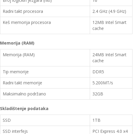
Broj logičkih jezgara (niti)
16
Radni takt procesora
2.4 GHz (4.9 GHz)
Keš memorija procesora
12MB Intel Smart
cache
Memorija (RAM)
Memorija (RAM)
24MB Intel Smart
cache
Tip memorije
DDR5
Radni takt memorije
5.200MT/s
Maksimalno podržano
32GB
Skladištenje podataka
SSD
1TB
SSD interfejs
PCI Express 4.0 x4