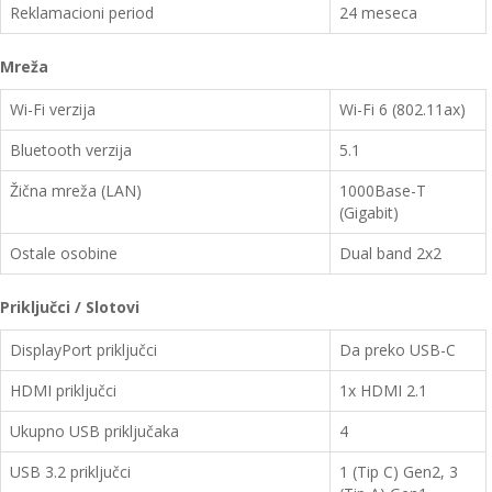
Reklamacioni period
24 meseca
Mreža
Wi-Fi verzija
Wi-Fi 6 (802.11ax)
Bluetooth verzija
5.1
Žična mreža (LAN)
1000Base-T
(Gigabit)
Ostale osobine
Dual band 2x2
Priključci / Slotovi
DisplayPort priključci
Da preko USB-C
HDMI priključci
1x HDMI 2.1
Ukupno USB priključaka
4
USB 3.2 priključci
1 (Tip C) Gen2, 3