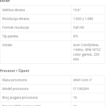
Ekran
Veličina ekrana
15.6"
Rezolucija ekrana
1.920 x 1.080
Format rezolucije
Full HD
Tip panela
IPS
Ostalo
Acer ComfyView,
144Hz, 45% NTSC
color gamut, 250
nita
Procesor / Čipset
Klasa procesora
Intel Core i7
Model procesora
i7-13620H
Broj jezgara procesora
10