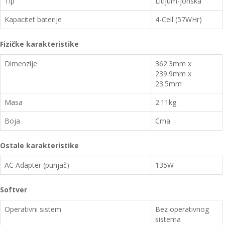
Tip
Litijum-jonska
Kapacitet baterije
4-Cell (57WHr)
Fizičke karakteristike
Dimenzije
362.3mm x
239.9mm x
23.5mm
Masa
2.11kg
Boja
Crna
Ostale karakteristike
AC Adapter (punjač)
135W
Softver
Operativni sistem
Bez operativnog
sistema