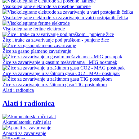
Visokolegirane elektrode za posebne namene
Visokolegirane elektrode za zavarivanje u vatri postojanih čelika
Visokolegirane feritne elektrode
Žice i trake za zavarivanje pod praškom - punjene žice
Žice za gasno plameno zavarivanje
Žice za zavarivanje u gasnim mešavinama - MIG postupak
Žice za zavarivanje u zaštitnom gasu CO2 - MAG postupak
Žice za zavarivanje u zaštitnom gasu TIG postupkom
Alati i radionica
Alati i radionica
Akumulatorski ručni alat
Aparati za zavarivanje