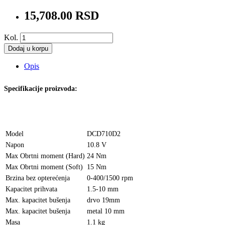
15,708.00 RSD
Kol.
Dodaj u korpu
Opis
Specifikacije proizvoda:
Model
DCD710D2
Napon
10.8 V
Max Obrtni moment (Hard)
24 Nm
Max Obrtni moment (Soft)
15 Nm
Brzina bez opterećenja
0-400/1500 rpm
Kapacitet prihvata
1.5-10 mm
Max. kapacitet bušenja
drvo 19mm
Max. kapacitet bušenja
metal 10 mm
Masa
1.1 kg