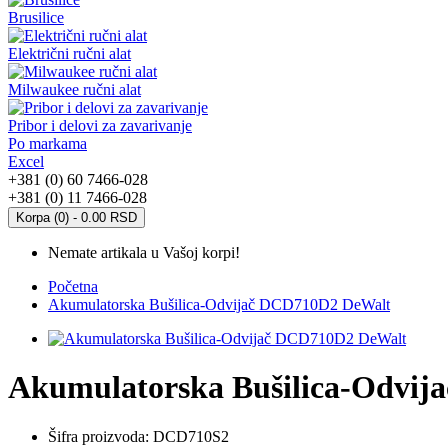
Brusilice
Električni ručni alat
Milwaukee ručni alat
Pribor i delovi za zavarivanje
Po markama
Excel
+381 (0) 60 7466-028
+381 (0) 11 7466-028
Korpa (0) - 0.00 RSD
Nemate artikala u Vašoj korpi!
Početna
Akumulatorska Bušilica-Odvijač DCD710D2 DeWalt
Akumulatorska Bušilica-Odvi
Šifra proizvoda:
DCD710S2