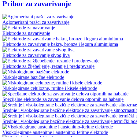
Pribor za zavarivanje
Aglomerirani prašci za zavarivanje
Elektrode za navarivanje
Elektrode za zavarivanje bakra, bronze i legura aluminijuma
Elektrode za zavarivanje sivog liva
Elektrode za žljebeljenje, rezanje i predgrevanje
Niskolegirane bazične elektrode
Niskolegirane celulozne, rutilne i kisele elektrode
Specijalne elektrode za zavarivanje delova otpornih na habanje
Srednje i visokolegirane bazične elektrode za zavarivanje sitnozrnasti
Srednje i visokolegirane bazične elektrode za zavarivanje termički pos
Visokolegirane austenitne i austenitno-feritne elektrode