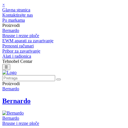
×
Glavna stranica
Kontaktirajte nas
Po markama
Proizvodi
Bernardo
Brusne i rezne ploče
EWM aparati za zavarivanje
Prenosni računari
Pribor za zavarivanje
Alati i radionica
Tehnobel Centar
☰
Proizvodi
Bernardo
Bernardo
Bernardo
Brusne i rezne ploče