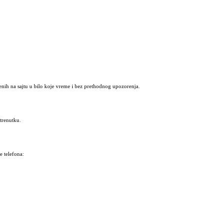
nih na sajtu u bilo koje vreme i bez prethodnog upozorenja.
trenutku.
 telefona: