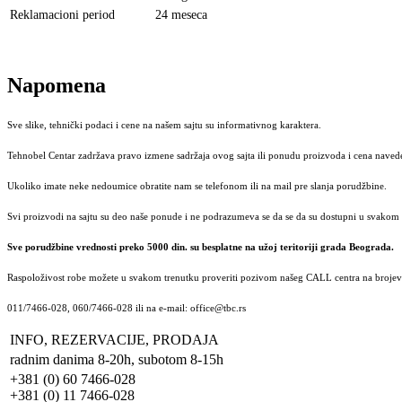
Reklamacioni period
24 meseca
Napomena
Sve slike, tehnički podaci i cene na našem sajtu su informativnog karaktera.
Tehnobel Centar zadržava pravo izmene sadržaja ovog sajta ili ponudu proizvoda i cena navede
Ukoliko imate neke nedoumice obratite nam se telefonom ili na mail pre slanja porudžbine.
Svi proizvodi na sajtu su deo naše ponude i ne podrazumeva se da se da su dostupni u svakom 
Sve porudžbine vrednosti preko 5000 din. su besplatne na užoj teritoriji grada Beograda.
Raspoloživost robe možete u svakom trenutku proveriti pozivom našeg CALL centra na brojeve
011/7466-028, 060/7466-028 ili na e-mail: office@tbc.rs
INFO, REZERVACIJE, PRODAJA
radnim danima 8-20h, subotom 8-15h
+381 (0) 60 7466-028
+381 (0) 11 7466-028