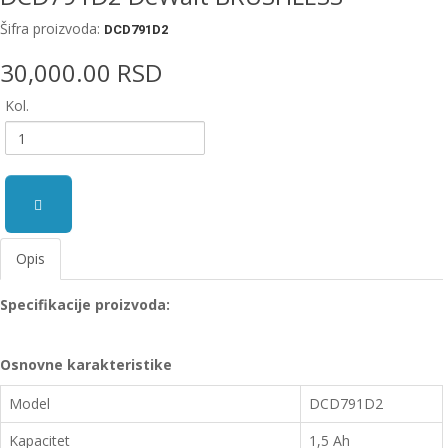
EWM
Šifra proizvoda:
DCD791D2
aparati
za
30,000.00 RSD
zavarivanje
Kol.
Prenosni
računari
Pribor
za
zavarivanje
Opis
Alati
i
Specifikacije proizvoda:
radionica
EHNOBEL
Osnovne karakteristike
ENTAR
Model
DCD791D2
Kapacitet
1,5 Ah