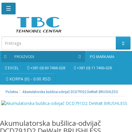
☰
Glavna
stranica
Kontaktirajte
nas
PROIZVODI
PO MARKAMA
Po
markama
EXCEL
+381 (0) 60 7466-028
+381 (0) 11 7466-028
PROIZVODI
KORPA (0) - 0.00 RSD
Početna
Akumulatorska bušilica-odvijač DCD791D2 DeWalt BRUSHLESS
Bernardo
Brusne
i
rezne
Akumulatorska bušilica-odvijač
ploče
DCD791D2 DeWalt BRUSHLESS