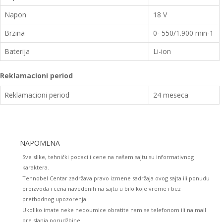
Napon
18 V
Brzina
0- 550/1.900 min-1
Baterija
Li-ion
Reklamacioni period
Reklamacioni period
24 meseca
NAPOMENA
Sve slike, tehnički podaci i cene na našem sajtu su informativnog
karaktera.
Tehnobel Centar zadržava pravo izmene sadržaja ovog sajta ili ponudu
proizvoda i cena navedenih na sajtu u bilo koje vreme i bez
prethodnog upozorenja.
Ukoliko imate neke nedoumice obratite nam se telefonom ili na mail
pre slanja porudžbine.