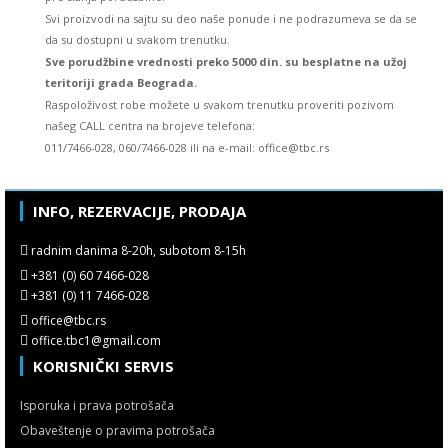
Svi proizvodi na sajtu su deo naše ponude i ne podrazumeva se da se
da su dostupni u svakom trenutku.
Sve porudžbine vrednosti preko 5000 din. su besplatne na užoj
teritoriji grada Beograda.
Raspoloživost robe možete u svakom trenutku proveriti pozivom
našeg CALL centra na brojeve telefona:
011/7466-028, 060/7466-028 ili na e-mail: office@tbc.rs
INFO, REZERVACIJE, PRODAJA
radnim danima 8-20h, subotom 8-15h
+381 (0) 60 7466-028
+381 (0) 11 7466-028
office@tbc.rs
office.tbc1@gmail.com
KORISNIČKI SERVIS
Isporuka i prava potrošača
Obaveštenje o pravima potrošača