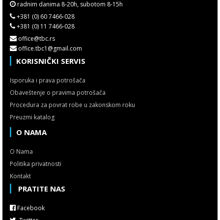
radnim danima 8-20h, subotom 8-15h
+381 (0) 60 7466-028
+381 (0) 11 7466-028
office@tbc.rs
office.tbc1@gmail.com
KORISNIČKI SERVIS
Isporuka i prava potrošača
Obaveštenje o pravima potrošača
Procedura za povrat robe u zakonskom roku
Preuzmi katalog
O NAMA
O Nama
Politika privatnosti
Kontakt
PRATITE NAS
Facebook