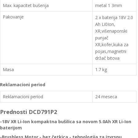
Max. kapacitet bušenja
metal 1 3mm
Pakovanje
2 x baterija 18V 2.0
Ah Li0Ion,
XR,
višenaponski
punjač
XR,kofer,kuka za
pojas,
magnetni
držač bitova
Masa
1.7 kg
Reklamacioni period
Reklamacioni period
24 meseca
Prednosti DCD791P2
-18V XR Li-Ion kompaktna bušilica sa novom 5.0Ah XR Li-Ion
baterijom
-Brushless Motor - bez četkica - tehnologija za izvrsnu