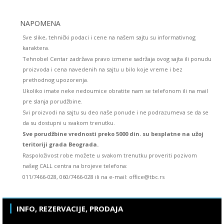
NAPOMENA
Sve slike, tehnički podaci i cene na našem sajtu su informativnog
karaktera.
Tehnobel Centar zadržava pravo izmene sadržaja ovog sajta ili ponudu
proizvoda i cena navedenih na sajtu u bilo koje vreme i bez
prethodnog upozorenja.
Ukoliko imate neke nedoumice obratite nam se telefonom ili na mail
pre slanja porudžbine.
Svi proizvodi na sajtu su deo naše ponude i ne podrazumeva se da se
da su dostupni u svakom trenutku.
Sve porudžbine vrednosti preko 5000 din. su besplatne na užoj
teritoriji grada Beograda.
Raspoloživost robe možete u svakom trenutku proveriti pozivom
našeg CALL centra na brojeve telefona:
011/7466-028, 060/7466-028 ili na e-mail: office@tbc.rs
INFO, REZERVACIJE, PRODAJA