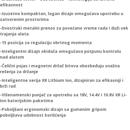
efikasnost
-Izuzetno kompaktan, lagan dizajn omogućava upotrebu u
zatvorenim prostorima
-Dvostruki metalni prenos za povećano vreme rada i duži vek
trajanja alata
-15 pozicija za regulaciju obrtnog momenta
-Inteligentni dizajn okidača omogućava potpunu kontrolu
nad alatom
-Čelični pojas i magnetni držač bitova obezbeđuju snažna
rešenja za držanje
-Inteligentne serija XR Lithium Ion, dizajniran za efikasniji i
brži rad
-Višenamenski punjač za upotrebu sa 18V, 14.4V i 10.8V XR Li-
Ion baterijskim paketima
-Poboljšani ergonomski dizajn sa gumenim gripom
poboljšava udobnost korišćenja