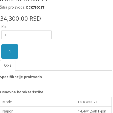
EWM
Šifra proizvoda:
DCK780C2T
aparati
za
34,300.00 RSD
zavarivanje
Kol.
Prenosni
računari
Pribor
za
zavarivanje
Opis
Alati
i
Specifikacije proizvoda
radionica
EHNOBEL
Osnovne karakteristike
ENTAR
Model
DCK780C2T
Napon
14,4v/1,5
ah li-jon