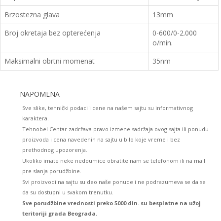
Brzostezna glava
13mm
Broj okretaja bez opterećenja
0-600/0-2.000
o/min.
Maksimalni obrtni momenat
35nm
NAPOMENA
Sve slike, tehnički podaci i cene na našem sajtu su informativnog
karaktera.
Tehnobel Centar zadržava pravo izmene sadržaja ovog sajta ili ponudu
proizvoda i cena navedenih na sajtu u bilo koje vreme i bez
prethodnog upozorenja.
Ukoliko imate neke nedoumice obratite nam se telefonom ili na mail
pre slanja porudžbine.
Svi proizvodi na sajtu su deo naše ponude i ne podrazumeva se da se
da su dostupni u svakom trenutku.
Sve porudžbine vrednosti preko 5000 din. su besplatne na užoj
teritoriji grada Beograda.