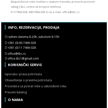
Raspoloživost robe možete u svakom trenutku proveriti pozivom
našeg CALL centra na brojeve telefona:
011/7466-028, 060/7466-028 ili na e-mail: office@tbc.rs
INFO, REZERVACIJE, PRODAJA
radnim danima 8-20h, subotom 8-15h
+381 (0) 60 7466-028
+381 (0) 11 7466-028
office@tbc.rs
office.tbc1@gmail.com
KORISNIČKI SERVIS
Isporuka i prava potrošača
Obaveštenje o pravima potrošača
Procedura za povrat robe u zakonskom roku
Preuzmi katalog
O NAMA