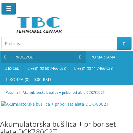
☰
Glavna
stranica
Kontaktirajte
nas
PROIZVODI
PO MARKAMA
Po
markama
EXCEL
+381 (0) 60 7466-028
+381 (0) 11 7466-028
PROIZVODI
KORPA (0) - 0.00 RSD
Početna
Akumulatorska bušilica + pribor set alata DCK780C2T
Bernardo
Brusne
i
rezne
Akumulatorska bušilica + pribor set
ploče
alata DCK780C2T