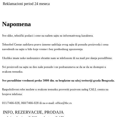
Reklamacioni period
24 meseca
Napomena
Sve slike, tehnički podaci i cene na našem sajtu su informativnog karaktera.
Tehnobel Centar zadržava pravo izmene sadržaja ovog sajta ili ponudu proizvoda i cena
navedenih na sajtu u bilo koje vreme i bez prethodnog upozorenja.
Ukoliko imate neke nedoumice obratite nam se telefonom ili na mail pre slanja porudžbine.
Svi proizvodi na sajtu su deo naše ponude i ne podrazumeva se da se da su dostupni u
svakom trenutku.
Sve porudžbine vrednosti preko 5000 din. su besplatne na užoj teritoriji grada Beograda.
Raspoloživost robe možete u svakom trenutku proveriti pozivom našeg CALL centra na
brojeve telefona:
011/7466-028, 060/7466-028 ili na e-mail: office@tbc.rs
INFO, REZERVACIJE, PRODAJA