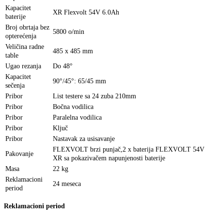
Kapacitet
XR Flexvolt 54V 6.0Ah
baterije
Broj obrtaja bez
5800 o/min
opterećenja
Veličina radne
485 x 485 mm
table
Ugao rezanja
Do
48°
Kapacitet
90°/45°: 65/45 mm
sečenja
Pribor
List testere sa 24 zuba 210mm
Pribor
Bočna vodilica
Pribor
Paralelna vodilica
Pribor
Ključ
Pribor
Nastavak za usisavanje
FLEXVOLT brzi punjač,2 x baterija FLEXVOLT 54V
Pakovanje
XR sa pokazivačem napunjenosti baterije
Masa
22 kg
Reklamacioni
24 meseca
period
Reklamacioni period