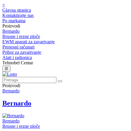
×
Glavna stranica
Kontaktirajte nas
Po markama
Proizvodi
Bernardo
Brusne i rezne ploče
EWM aparati za zavarivanje
Prenosni računari
Pribor za zavarivanje
Alati i radionica
Tehnobel Centar
☰
Proizvodi
Bernardo
Bernardo
Bernardo
Brusne i rezne ploče