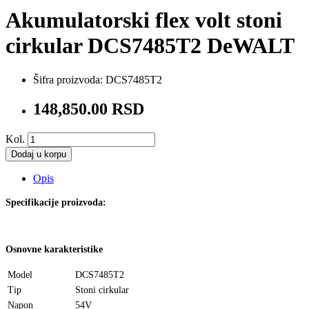
Akumulatorski flex volt stoni
cirkular DCS7485T2 DeWALT
Šifra proizvoda:
DCS7485T2
148,850.00 RSD
Kol.
Dodaj u korpu
Opis
Specifikacije proizvoda:
Osnovne karakteristike
Model
DCS7485T2
Tip
Stoni cirkular
Napon
54V