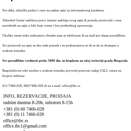
Sve slike, tehnički podaci i cene na našem sajtu su informativnog karaktera.
Tehnobel Centar zadržava pravo izmene sadržaja ovog sajta ili ponudu proizvoda i cena
navedenih na sajtu u bilo koje vreme i bez prethodnog upozorenja.
Ukoliko imate neke nedoumice obratite nam se telefonom ili na mail pre slanja porudžbine.
Svi proizvodi na sajtu su deo naše ponude i ne podrazumeva se da se da su dostupni u
svakom trenutku.
Sve porudžbine vrednosti preko 5000 din. su besplatne na užoj teritoriji grada Beograda.
Raspoloživost robe možete u svakom trenutku proveriti pozivom našeg CALL centra na
brojeve telefona:
011/7466-028, 060/7466-028 ili na e-mail: office@tbc.rs
INFO, REZERVACIJE, PRODAJA
radnim danima 8-20h, subotom 8-15h
+381 (0) 60 7466-028
+381 (0) 11 7466-028
office@tbc.rs
office.tbc1@gmail.com