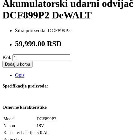
Akumulatorski udarni odvijač
DCF899P2 DeWALT
Šifra proizvoda:
DCF899P2
59,999.00 RSD
Kol.
Dodaj u korpu
Opis
Specifikacije proizvoda:
Osnovne karakteristike
Model
DCF899P2
Napon
18V
Kapacitet baterije
5.0 Ah
Brzina bez