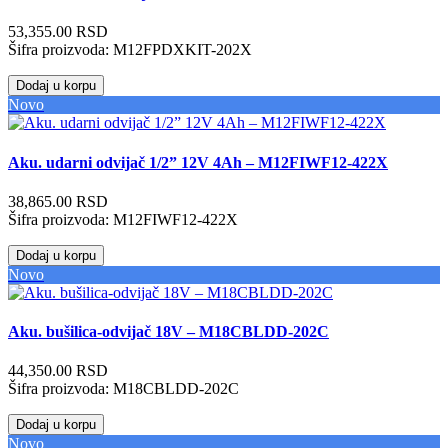
53,355.00 RSD
Šifra proizvoda:
M12FPDXKIT-202X
Dodaj u korpu
Novo
Aku. udarni odvijač 1/2” 12V 4Ah – M12FIWF12-422X
38,865.00 RSD
Šifra proizvoda:
M12FIWF12-422X
Dodaj u korpu
Novo
Aku. bušilica-odvijač 18V – M18CBLDD-202C
44,350.00 RSD
Šifra proizvoda:
M18CBLDD-202C
Dodaj u korpu
Novo