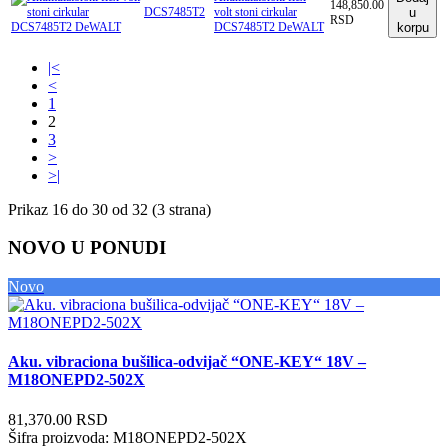
148,850.00
DCS7485T2
volt stoni cirkular
u
RSD
DCS7485T2 DeWALT
korpu
|<
<
1
2
3
>
>|
Prikaz 16 do 30 od 32 (3 strana)
NOVO U PONUDI
Novo
Aku. vibraciona bušilica-odvijač “ONE-KEY“ 18V –
M18ONEPD2-502X
81,370.00 RSD
Šifra proizvoda:
M18ONEPD2-502X