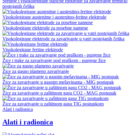
Srednje i visokolegirane bazične elektrode za zavarivanje termički
postojanih čelika
Visokolegirane austenitne i austenitno-feritne elektrode
Visokolegirane elektrode za posebne namene
Visokolegirane elektrode za zavarivanje u vatri postojanih čelika
Visokolegirane feritne elektrode
Žice i trake za zavarivanje pod praškom - punjene žice
Žice za gasno plameno zavarivanje
Žice za zavarivanje u gasnim mešavinama - MIG postupak
Žice za zavarivanje u zaštitnom gasu CO2 - MAG postupak
Žice za zavarivanje u zaštitnom gasu TIG postupkom
Alati i radionica
Alati i radionica