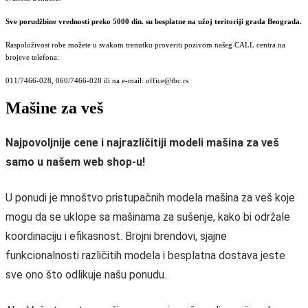
Sve porudžbine vrednosti preko 5000 din. su besplatne na užoj teritoriji grada Beograda.
Raspoloživost robe možete u svakom trenutku proveriti pozivom našeg CALL centra na
brojeve telefona:
011/7466-028, 060/7466-028 ili na e-mail: office@tbc.rs
Mašine za veš
Najpovoljnije cene i najrazličitiji modeli mašina za veš
samo u našem web shop-u!
U ponudi je mnoštvo pristupačnih modela mašina za veš koje
mogu da se uklope sa mašinama za sušenje, kako bi održale
koordinaciju i efikasnost. Brojni brendovi, sjajne
funkcionalnosti različitih modela i besplatna dostava jeste
sve ono što odlikuje našu ponudu.