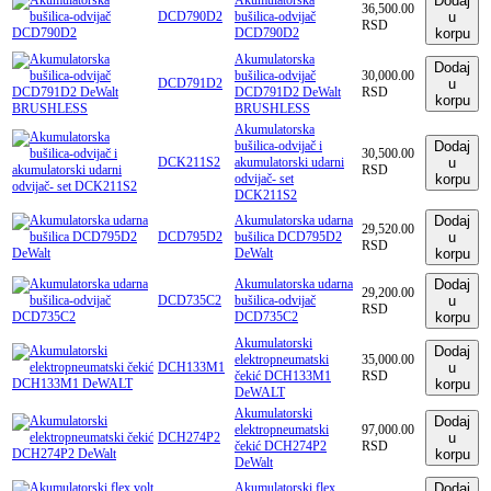
Dodaj
36,500.00
DCD790D2
bušilica-odvijač
u
RSD
DCD790D2
korpu
Akumulatorska
Dodaj
bušilica-odvijač
30,000.00
DCD791D2
u
DCD791D2 DeWalt
RSD
korpu
BRUSHLESS
Akumulatorska
bušilica-odvijač i
Dodaj
30,500.00
DCK211S2
akumulatorski udarni
u
RSD
odvijač- set
korpu
DCK211S2
Akumulatorska udarna
Dodaj
29,520.00
DCD795D2
bušilica DCD795D2
u
RSD
DeWalt
korpu
Akumulatorska udarna
Dodaj
29,200.00
DCD735C2
bušilica-odvijač
u
RSD
DCD735C2
korpu
Akumulatorski
Dodaj
elektropneumatski
35,000.00
DCH133M1
u
čekić DCH133M1
RSD
korpu
DeWALT
Akumulatorski
Dodaj
elektropneumatski
97,000.00
DCH274P2
u
čekić DCH274P2
RSD
korpu
DeWalt
Akumulatorski flex
Dodaj