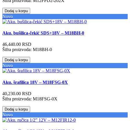
Šifra proizvoda:
M12FPD2-202X
Dodaj u korpu
Novo
Aku. bušilica-čekić SDS+18V – M18BH-0
46,440.00 RSD
Šifra proizvoda:
M18BH-0
Dodaj u korpu
Novo
Aku. šrafilica 18V – M18FSG-0X
40,230.00 RSD
Šifra proizvoda:
M18FSG-0X
Dodaj u korpu
Novo