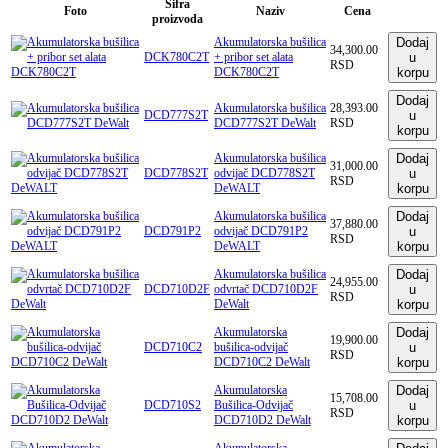
Šifra
Foto
Naziv
Cena
proizvoda
Akumulatorska bušilica
Dodaj
34,300.00
DCK780C2T
+ pribor set alata
u
RSD
DCK780C2T
korpu
Dodaj
Akumulatorska bušilica
28,393.00
DCD777S2T
u
DCD777S2T DeWalt
RSD
korpu
Akumulatorska bušilica
Dodaj
31,000.00
DCD778S2T
odvijač DCD778S2T
u
RSD
DeWALT
korpu
Akumulatorska bušilica
Dodaj
37,880.00
DCD791P2
odvijač DCD791P2
u
RSD
DeWALT
korpu
Akumulatorska bušilica
Dodaj
24,955.00
DCD710D2F
odvrtač DCD710D2F
u
RSD
DeWalt
korpu
Akumulatorska
Dodaj
19,900.00
DCD710C2
bušilica-odvijač
u
RSD
DCD710C2 DeWalt
korpu
Akumulatorska
Dodaj
15,708.00
DCD710S2
Bušilica-Odvijač
u
RSD
DCD710D2 DeWalt
korpu
Akumulatorska