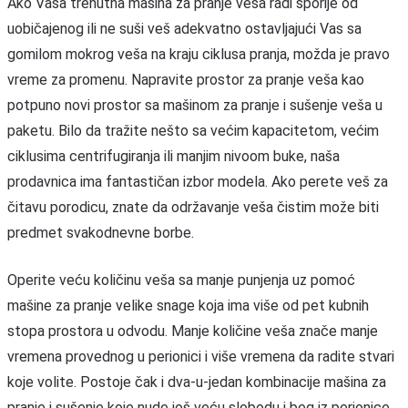
Ako Vaša trenutna mašina za pranje veša
radi sporije od
uobičajenog ili ne suši veš adekvatno ostavljajući Vas sa
gomilom mokrog veša na kraju ciklusa pranja, možda je pravo
vreme za promenu. Napravite prostor za pranje veša kao
potpuno novi prostor sa mašinom za pranje i sušenje veša
u
paketu. Bilo da tražite nešto sa većim kapacitetom, većim
ciklusima centrifugiranja ili manjim nivoom buke, naša
prodavnica ima fantastičan izbor modela. Ako perete veš za
čitavu porodicu, znate da održavanje veša čistim može biti
predmet svakodnevne borbe.
Operite veću količinu veša sa ma
nje punjenja uz pomoć
mašine za pranje velike snage koja ima više od pet kubnih
stopa prostora u odvodu. Manje količine veša znače manje
vremena provednog u perionici i više vremena da radite stvari
koje volite. Postoje čak i dva-u-jedan kombinacije mašina za
pranje i sušenje koje nude još veću slobodu i beg iz perionice.