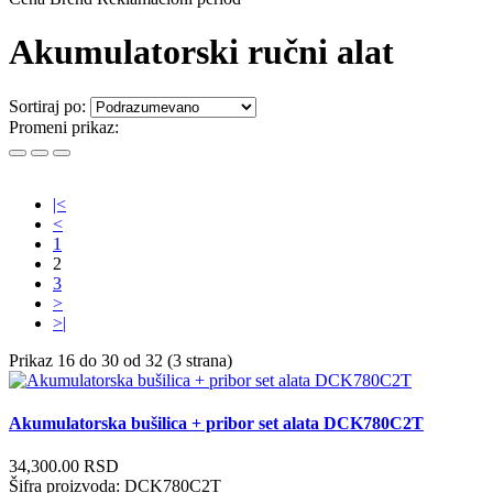
Akumulatorski ručni alat
Sortiraj po:
Promeni prikaz:
|<
<
1
2
3
>
>|
Prikaz 16 do 30 od 32 (3 strana)
Akumulatorska bušilica + pribor set alata DCK780C2T
34,300.00 RSD
Šifra proizvoda:
DCK780C2T