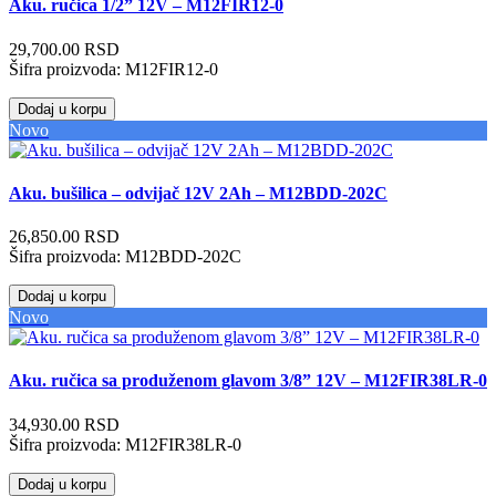
Aku. ručica 1/2” 12V – M12FIR12-0
29,700.00 RSD
Šifra proizvoda:
M12FIR12-0
Dodaj u korpu
Novo
Aku. bušilica – odvijač 12V 2Ah – M12BDD-202C
26,850.00 RSD
Šifra proizvoda:
M12BDD-202C
Dodaj u korpu
Novo
Aku. ručica sa produženom glavom 3/8” 12V – M12FIR38LR-0
34,930.00 RSD
Šifra proizvoda:
M12FIR38LR-0
Dodaj u korpu