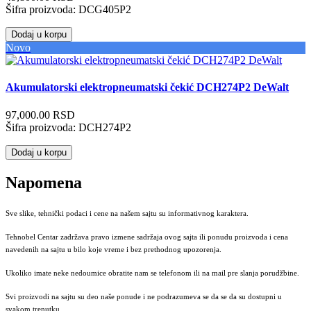
Šifra proizvoda:
DCG405P2
Dodaj u korpu
Novo
Akumulatorski elektropneumatski čekić DCH274P2 DeWalt
97,000.00 RSD
Šifra proizvoda:
DCH274P2
Dodaj u korpu
Napomena
Sve slike, tehnički podaci i cene na našem sajtu su informativnog karaktera.
Tehnobel Centar zadržava pravo izmene sadržaja ovog sajta ili ponudu proizvoda i cena
navedenih na sajtu u bilo koje vreme i bez prethodnog upozorenja.
Ukoliko imate neke nedoumice obratite nam se telefonom ili na mail pre slanja porudžbine.
Svi proizvodi na sajtu su deo naše ponude i ne podrazumeva se da se da su dostupni u
svakom trenutku.