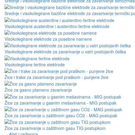
Srednje i visokolegirane bazične elektrode za zavarivanje sitnozrnast
Srednje i visokolegirane bazične elektrode za zavarivanje termički po
Visokolegirane austenitne i austenitno-feritne elektrode
Visokolegirane elektrode za posebne namene
Visokolegirane elektrode za zavarivanje u vatri postojanih čelika
Visokolegirane feritne elektrode
Žice i trake za zavarivanje pod praškom - punjene žice
Žice za gasno plameno zavarivanje
Žice za zavarivanje u gasnim mešavinama - MIG postupak
Žice za zavarivanje u zaštitnom gasu CO2 - MAG postupak
Žice za zavarivanje u zaštitnom gasu TIG postupkom
Alati i radionica