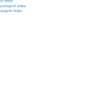
ih čelika
stojanih čelika