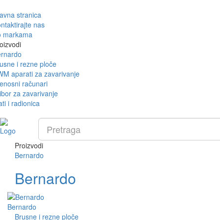
avna stranica
ntaktirajte nas
o markama
oizvodi
rnardo
usne i rezne ploče
M aparati za zavarivanje
enosni računari
ibor za zavarivanje
ati i radionica
Proizvodi
Bernardo
Bernardo
Bernardo
Brusne i rezne ploče