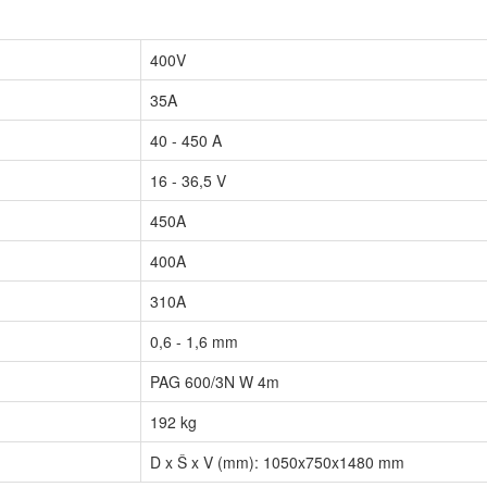
400V
35A
40 - 450 A
16 - 36,5 V
450A
400A
310A
0,6 - 1,6 mm
PAG 600/3N W 4m
192 kg
D x Š x V (mm): 1050x750x1480 mm