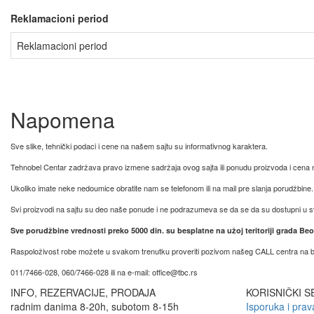
Reklamacioni period
Reklamacioni period
Napomena
Sve slike, tehnički podaci i cene na našem sajtu su informativnog karaktera.
Tehnobel Centar zadržava pravo izmene sadržaja ovog sajta ili ponudu proizvoda i cena n
Ukoliko imate neke nedoumice obratite nam se telefonom ili na mail pre slanja porudžbine.
Svi proizvodi na sajtu su deo naše ponude i ne podrazumeva se da se da su dostupni u 
Sve porudžbine vrednosti preko 5000 din. su besplatne na užoj teritoriji grada Be
Raspoloživost robe možete u svakom trenutku proveriti pozivom našeg CALL centra na br
011/7466-028, 060/7466-028 ili na e-mail: office@tbc.rs
INFO, REZERVACIJE, PRODAJA
KORISNIČKI S
radnim danima 8-20h, subotom 8-15h
Isporuka i pra