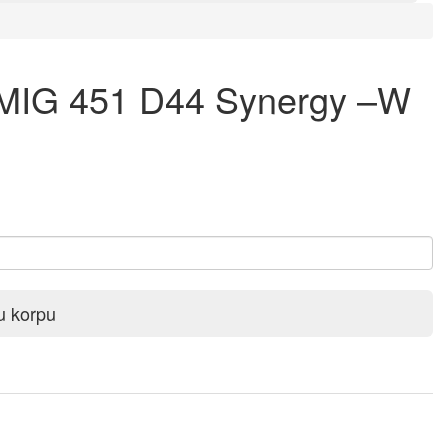
RMIG 451 D44 Synergy –W
u korpu