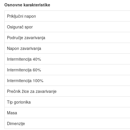
Osnovne karakteristike
Priključni napon
Osigurač spor
Područje zavarivanja
Napon zavarivanja
Intermitencija 40%
Intermitencija 60%
Intermitencija 100%
Prečnik žice za zavarivanje
Tip gorionika
Masa
Dimenzije