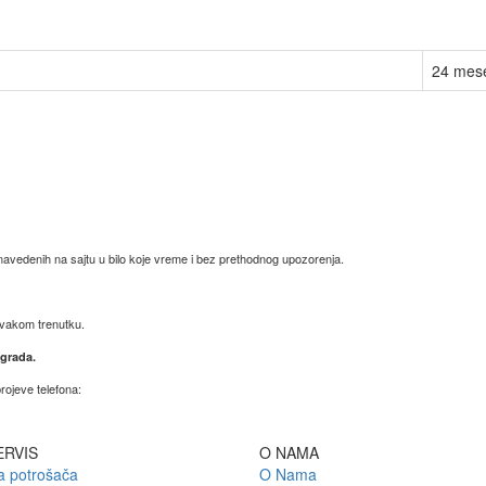
24 mes
avedenih na sajtu u bilo koje vreme i bez prethodnog upozorenja.
svakom trenutku.
ograda.
ojeve telefona:
ERVIS
O NAMA
va potrošača
O Nama