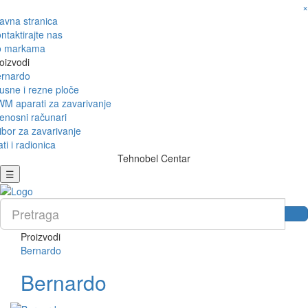
×
avna stranica
ntaktirajte nas
o markama
oizvodi
rnardo
usne i rezne ploče
M aparati za zavarivanje
enosni računari
ibor za zavarivanje
ati i radionica
Tehnobel Centar
☰
Proizvodi
Bernardo
Bernardo