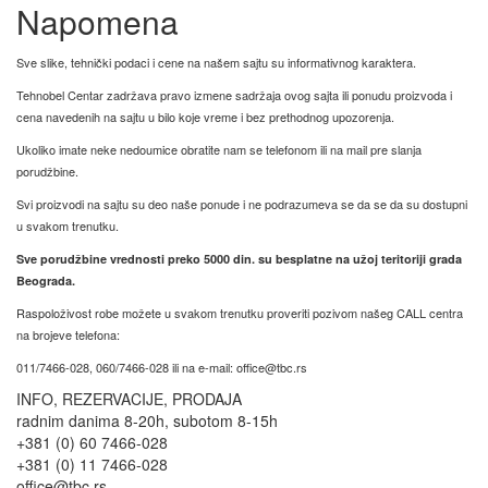
Napomena
Sve slike, tehnički podaci i cene na našem sajtu su informativnog karaktera.
Tehnobel Centar zadržava pravo izmene sadržaja ovog sajta ili ponudu proizvoda i
cena navedenih na sajtu u bilo koje vreme i bez prethodnog upozorenja.
Ukoliko imate neke nedoumice obratite nam se telefonom ili na mail pre slanja
porudžbine.
Svi proizvodi na sajtu su deo naše ponude i ne podrazumeva se da se da su dostupni
u svakom trenutku.
Sve porudžbine vrednosti preko 5000 din. su besplatne na užoj teritoriji grada
Beograda.
Raspoloživost robe možete u svakom trenutku proveriti pozivom našeg CALL centra
na brojeve telefona:
011/7466-028, 060/7466-028 ili na e-mail: office@tbc.rs
INFO, REZERVACIJE, PRODAJA
radnim danima 8-20h, subotom 8-15h
+381 (0) 60 7466-028
+381 (0) 11 7466-028
office@tbc.rs