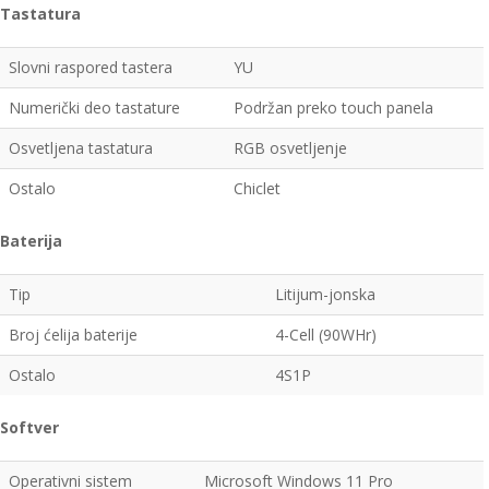
Tastatura
Slovni raspored tastera
YU
Numerički deo tastature
Podržan preko touch panela
Osvetljena tastatura
RGB osvetljenje
Ostalo
Chiclet
Baterija
Tip
Litijum-jonska
Broj ćelija baterije
4-Cell (90WHr)
Ostalo
4S1P
Softver
Operativni sistem
Microsoft Windows 11 Pro