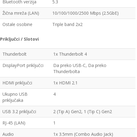
Bluetooth verzija
5.3
Žična mreža (LAN)
10/100/1000/2500 Mbps (2.5GbE)
Ostale osobine
Triple band 2x2
Priključci / Slotovi
Thunderbolt
1x Thunderbolt 4
DisplayPort priključci
Da preko USB-C, Da preko
Thunderbolta
HDMI priključci
1x HDMI 2.1
Ukupno USB
4
priključaka
USB 3.2 priključci
2 (Tip A) Gen2, 1 (Tip C) Gen2
RJ-45 (LAN)
1
Audio
1x 3.5mm (Combo Audio Jack)