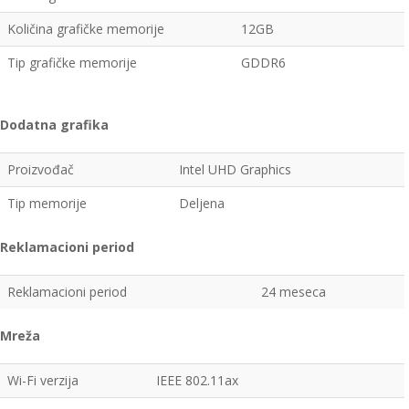
Količina grafičke memorije
12GB
Tip grafičke memorije
GDDR6
Dodatna grafika
Proizvođač
Intel UHD Graphics
Tip memorije
Deljena
Reklamacioni period
Reklamacioni period
24 meseca
Mreža
Wi-Fi verzija
IEEE 802.11ax