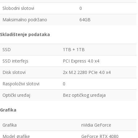
Slobodni slotovi
0
Maksimalno podržano
64GB
Skladištenje podataka
SSD
1TB + 1TB
SSD interfejs
PCI Express 4.0 x4
Disk slotovi
2x M.2 2280 PCIe 4.0 x4
Raspoloživi slotovi
0
Optički uređaj
Bez optičkog uređaja
Grafika
Grafika
nVidia GeForce
Model grafike
GeForce RTX 4080