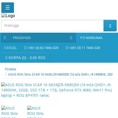
☰
Glavna
stranica
Kontaktirajte
PROIZVODI
PO MARKAMA
nas
EXCEL
+381 (0) 60 7466-028
+381 (0) 11 7466-028
Po
markama
KORPA (0) - 0.00 RSD
Početna
PROIZVODI
ASUS ROG Strix SCAR 16 G634JZR-NM020X (16 inča QHD+, i9-14900HX, 32GB, SS
Bernardo
Brusne
i
rezne
ploče