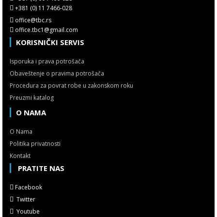
+381 (0) 11 7466-028
office@tbc.rs
office.tbc1@gmail.com
KORISNIČKI SERVIS
Isporuka i prava potrošača
Obaveštenje o pravima potrošača
Procedura za povrat robe u zakonskom roku
Preuzmi katalog
O NAMA
O Nama
Politika privatnosti
Kontakt
PRATITE NAS
Facebook
Twitter
Youtube