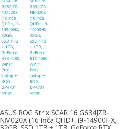
EWM
aparati
za
zavarivanje
Prenosni
računari
Pribor
za
zavarivanje
Alati
i
radionica
EHNOBEL
ASUS ROG Strix SCAR 16 G634JZR-
ENTAR
NM020X (16 inča QHD+, i9-14900HX,
32GB, SSD 1TB + 1TB, GeForce RTX