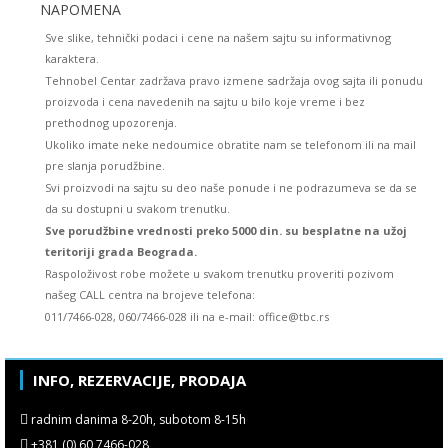
NAPOMENA
Sve slike, tehnički podaci i cene na našem sajtu su informativnog
karaktera.
Tehnobel Centar zadržava pravo izmene sadržaja ovog sajta ili ponudu
proizvoda i cena navedenih na sajtu u bilo koje vreme i bez
prethodnog upozorenja.
Ukoliko imate neke nedoumice obratite nam se telefonom ili na mail
pre slanja porudžbine.
Svi proizvodi na sajtu su deo naše ponude i ne podrazumeva se da se
da su dostupni u svakom trenutku.
Sve porudžbine vrednosti preko 5000 din. su besplatne na užoj
teritoriji grada Beograda.
Raspoloživost robe možete u svakom trenutku proveriti pozivom
našeg CALL centra na brojeve telefona:
011/7466-028, 060/7466-028 ili na e-mail: office@tbc.rs
INFO, REZERVACIJE, PRODAJA
radnim danima 8-20h, subotom 8-15h
+381 (0) 60 7466-028