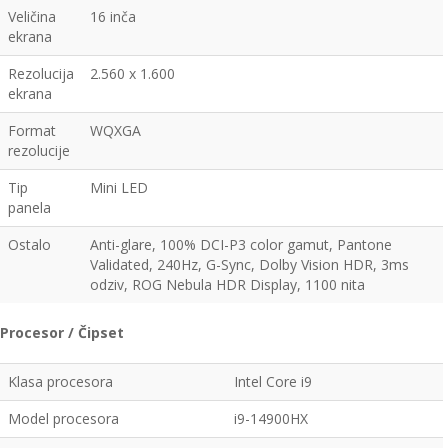
Veličina
16 inča
ekrana
Rezolucija
2.560 x 1.600
ekrana
Format
WQXGA
rezolucije
Tip
Mini LED
panela
Ostalo
Anti-glare, 100% DCI-P3 color gamut, Pantone
Validated, 240Hz, G-Sync, Dolby Vision HDR, 3ms
odziv, ROG Nebula HDR Display, 1100 nita
Procesor / Čipset
Klasa procesora
Intel Core i9
Model procesora
i9-14900HX