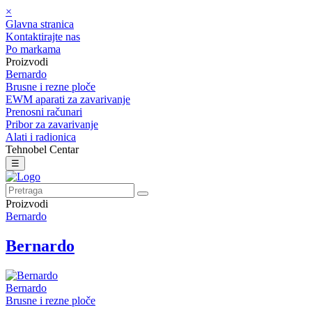
×
Glavna stranica
Kontaktirajte nas
Po markama
Proizvodi
Bernardo
Brusne i rezne ploče
EWM aparati za zavarivanje
Prenosni računari
Pribor za zavarivanje
Alati i radionica
Tehnobel Centar
☰
Proizvodi
Bernardo
Bernardo
Bernardo
Brusne i rezne ploče