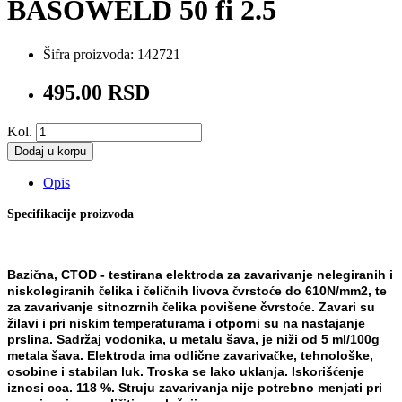
BASOWELD 50 fi 2.5
Šifra proizvoda:
142721
495.00 RSD
Kol.
Dodaj u korpu
Opis
Specifikacije proizvoda
Bazi
na, CTOD - testirana elektroda za zavarivanje nelegiranih i
č
niskolegiranih
elika i
eli
nih livova
vrsto
e do
610N/mm
2
, te
č
č
č
č
ć
za zavarivanje sitnozrnih
elika povišene č
vrsto
e. Zavari su
č
ć
žilavi i pri niskim temperaturama i otporni su
na nastajanje
prslina. Sadržaj vodonika, u metalu šava, je niži od 5 ml/100g
metala šava. Elektroda ima odlič
ne
zavariva
ke, tehnološke,
č
osobine i stabilan luk. Troska se lako uklanja. Iskoriš
enje
ć
iznosi cca. 118 %. Struju
zavarivanja nije potrebno menjati pri