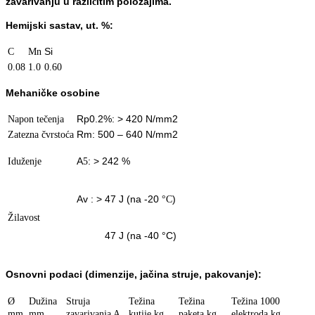
zavarivanju u razli
itim položajima.
č
Hemijski sastav, ut. %:
Si
C
Mn
0.08
1.0
0.60
Mehaničke osobine
R
p0.2%
: > 420 N/mm
2
Napon tečenja
R
m
: 500 – 640 N/mm
2
Zatezna čvrstoća
A
: > 242 %
Iduženje
5
A
v
: > 47 J (na -20
)
°C
Žilavost
47 J (na -40
°C
)
Osnovn
i podaci (dimenzije, jačina struje, pakovanje):
Ø
Dužina
Struja
Težina
Težina
Težina 1000
mm
mm
zavarivanja A
kutije kg
paketa kg
elektroda kg