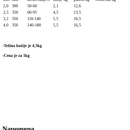
2,0
300
50-60
2,1
12,6
2,5
350
60-95
4,5
13,5
3,2
350
110-140
5,5
16,5
4,0
350
140-180
5,5
16,5
-Težina kutije je 4,5kg
-Cena je za 1kg
Napomena