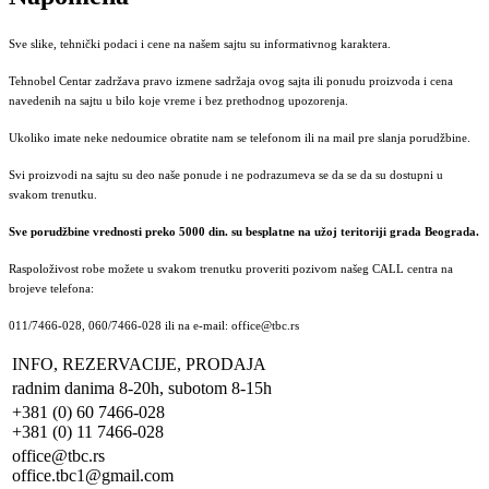
Sve slike, tehnički podaci i cene na našem sajtu su informativnog karaktera.
Tehnobel Centar zadržava pravo izmene sadržaja ovog sajta ili ponudu proizvoda i cena
navedenih na sajtu u bilo koje vreme i bez prethodnog upozorenja.
Ukoliko imate neke nedoumice obratite nam se telefonom ili na mail pre slanja porudžbine.
Svi proizvodi na sajtu su deo naše ponude i ne podrazumeva se da se da su dostupni u
svakom trenutku.
Sve porudžbine vrednosti preko 5000 din. su besplatne na užoj teritoriji grada Beograda.
Raspoloživost robe možete u svakom trenutku proveriti pozivom našeg CALL centra na
brojeve telefona:
011/7466-028, 060/7466-028 ili na e-mail: office@tbc.rs
INFO, REZERVACIJE, PRODAJA
radnim danima 8-20h, subotom 8-15h
+381 (0) 60 7466-028
+381 (0) 11 7466-028
office@tbc.rs
office.tbc1@gmail.com