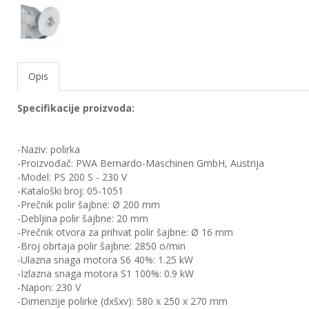
EWM
aparati
za
zavarivanje
Opis
Prenosni
računari
Specifikacije proizvoda:
Pribor
-Naziv: polirka
za
-Proizvođač: PWA Bernardo-Maschinen GmbH, Austrija
zavarivanje
-Model: PS 200 S - 230 V
-Kataloški broj: 05-1051
Alati
-Prečnik polir šajbne: Ø 200 mm
i
-Debljina polir šajbne: 20 mm
radionica
-Prečnik otvora za prihvat polir šajbne: Ø 16 mm
-Broj obrtaja polir šajbne: 2850 o/min
EHNOBEL
-Ulazna snaga motora S6 40%: 1.25 kW
ENTAR
-Izlazna snaga motora S1 100%: 0.9 kW
-Napon: 230 V
-Dimenzije polirke (dxšxv): 580 x 250 x 270 mm