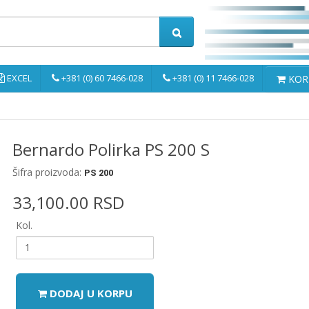
EXCEL
+381 (0) 60 7466-028
+381 (0) 11 7466-028
KORP
Bernardo Polirka PS 200 S
Šifra proizvoda:
PS 200
33,100.00 RSD
Kol.
DODAJ U KORPU