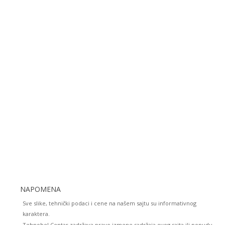
NAPOMENA
Sve slike, tehnički podaci i cene na našem sajtu su informativnog
karaktera.
Tehnobel Centar zadržava pravo izmene sadržaja ovog sajta ili ponudu