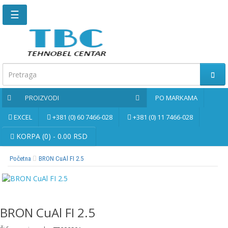
☰
Glavna
stranica
Kontaktirajte
nas
PROIZVODI
PO MARKAMA
Po
markama
EXCEL
+381 (0) 60 7466-028
+381 (0) 11 7466-028
PROIZVODI
KORPA (0) - 0.00 RSD
Početna
BRON CuAl FI 2.5
Bernardo
Brusne
i
rezne
BRON CuAl FI 2.5
ploče