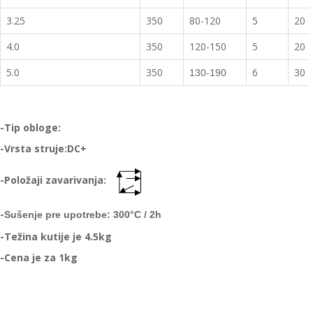
3.25
350
80-120
5
20
4.0
350
120-150
5
20
5.0
350
6
30
130-190
-Tip obloge:
-Vrsta struje:DC+
-Položaji zavarivanja:
-
Sušenje pre upotrebe:
300
°C
/ 2h
-Težina kutije je 4.5kg
-Cena je za 1kg