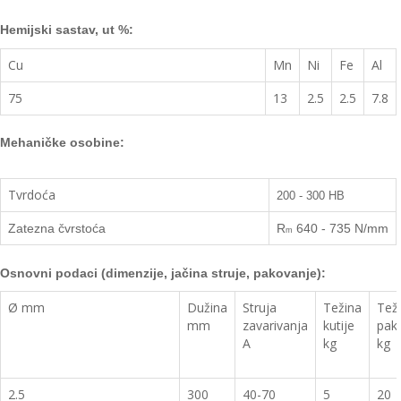
Hemijski sastav, ut %:
Cu
Mn
Ni
Fe
Al
75
13
2.5
2.5
7.8
Mehaničke osobine:
Tvrdoća
200 - 300 HB
Zatezna čvrstoća
R
640 - 735 N/mm
m
Osnovn
i podaci (dimenzije, jačina struje, pakovanje):
Ø mm
Dužina
Struja
Težina
Tež
mm
zavarivanja
kutije
pak
A
kg
kg
2.5
300
40-70
5
20