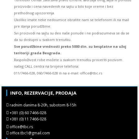
proizvoda i cena navedenih na sajtu u bilo koje vreme i bez
prethodnog upozorenja.
Ukoliko imate neke nedoumice obratite nam se telefonom ili na mail
pre slanja porudžbine.
Svi proizvodi na sajtu su deo naše ponude i ne podrazumeva se da se
da su dostupni u svakom trenutku.
Sve porudžbine vrednosti preko 5000 din. su besplatne na užoj
teritoriji grada Beograda.
Raspoloživost robe možete u svakom trenutku proveriti pozivom
našeg CALL centra na brojeve telefona:
011/7466-028, 060/7466-028 ili na e-mail: office@tbc.rs
INFO, REZERVACIJE, PRODAJA
radnim danima 8-20h, subotom 8-15h
+381 (0) 60 7466-028
+381 (0) 11 7466-028
office@tbc.rs
office.tbc1@gmail.com