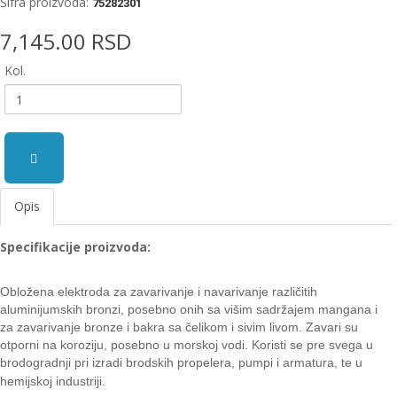
Šifra proizvoda:
75282301
EWM
7,145.00 RSD
aparati
za
Kol.
zavarivanje
Prenosni
računari
Pribor
za
Opis
zavarivanje
Specifikacije proizvoda:
Alati
i
radionica
Obložena elektroda za zavarivanje i navarivanje različitih
alum
inijumskih bronzi, posebno onih sa višim sadržajem
mangana i
EHNOBEL
za zavarivanje bronze i bakra sa čelikom i sivim livo
m. Zavari su
ENTAR
otporni na koroziju, posebno u
morskoj vodi. Koristi se pre svega u
brodogradnji pri izradi br
odskih propelera, pumpi i armatura, te u
hemijskoj
industriji.