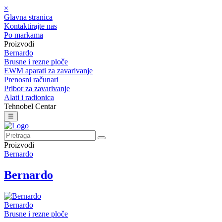
×
Glavna stranica
Kontaktirajte nas
Po markama
Proizvodi
Bernardo
Brusne i rezne ploče
EWM aparati za zavarivanje
Prenosni računari
Pribor za zavarivanje
Alati i radionica
Tehnobel Centar
☰
Proizvodi
Bernardo
Bernardo
Bernardo
Brusne i rezne ploče