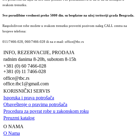
svakom trenutku.
Sve porudžbine vrednosti preko 5000 din. su besplatne na užoj teritoriji grada Beograda.
Raspoloživost robe možete u svakom trenutku proveriti pozivom našeg CALL centra na
brojeve telefona:
011/7466-028, 060/7466-028 ili na e-mail: office@tbc.rs
INFO, REZERVACIJE, PRODAJA
radnim danima 8-20h, subotom 8-15h
+381 (0) 60 7466-028
+381 (0) 11 7466-028
office@tbc.rs
office.tbc1@gmail.com
KORISNIČKI SERVIS
Isporuka i prava potrošača
Obaveštenje o pravima potrošača
Procedura za povrat robe u zakonskom roku
Preuzmi katalog
O NAMA
O Nama