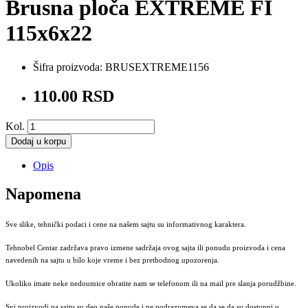
Brusna ploča EXTREME FI
115x6x22
Šifra proizvoda:
BRUSEXTREME1156
110.00 RSD
Kol.
Dodaj u korpu
Opis
Napomena
Sve slike, tehnički podaci i cene na našem sajtu su informativnog karaktera.
Tehnobel Centar zadržava pravo izmene sadržaja ovog sajta ili ponudu proizvoda i cena
navedenih na sajtu u bilo koje vreme i bez prethodnog upozorenja.
Ukoliko imate neke nedoumice obratite nam se telefonom ili na mail pre slanja porudžbine.
Svi proizvodi na sajtu su deo naše ponude i ne podrazumeva se da se da su dostupni u