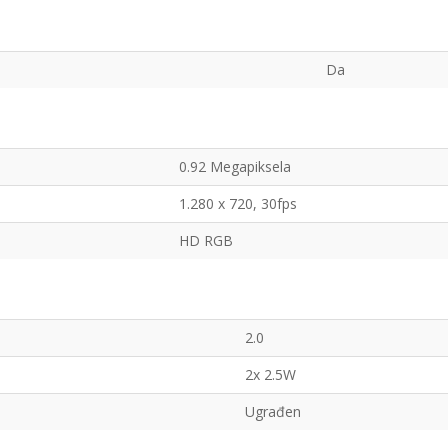
Da
0.92 Megapiksela
1.280 x 720, 30fps
HD RGB
2.0
2x 2.5W
Ugrađen