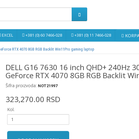
EXCEL
+381 (0) 60 7466-028
+381 (0) 11 7466-028
KORPA 
eForce RTX 4070 8GB RGB Backlit Win11Pro gaming laptop
DELL G16 7630 16 inch QHD+ 240Hz 3
GeForce RTX 4070 8GB RGB Backlit Wi
Šifra proizvoda:
NOT21997
323,270.00 RSD
Kol.