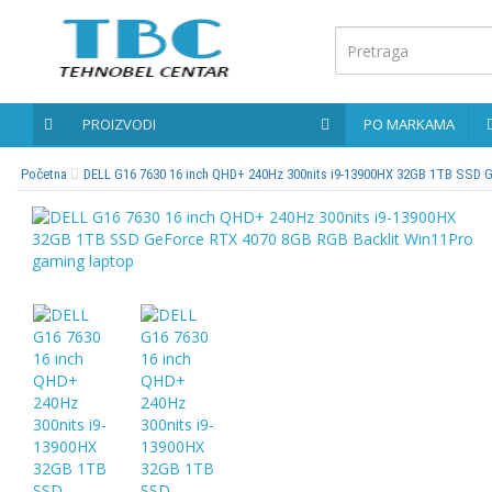
Glavna
stranica
PROIZVODI
PO MARKAMA
Kontaktirajte
nas
Početna
DELL G16 7630 16 inch QHD+ 240Hz 300nits i9-13900HX 32GB 1TB SSD G
Po
markama
PROIZVODI
Bernardo
Brusne
i
rezne
ploče