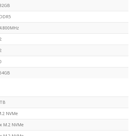
32GB
DDR5
4.800MHz
2
2
0
64GB
TB
.2 NVMe
x M.2 NVMe
x M.2 NVMe