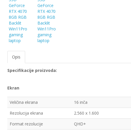
EWM
aparati
za
zavarivanje
Prenosni
računari
Opis
Pribor
za
zavarivanje
Specifikacije proizvoda:
Alati
Ekran
i
radionica
Veličina ekrana
16 inča
EHNOBEL
ENTAR
Rezolucija ekrana
2.560 x 1.600
Format rezolucije
QHD+