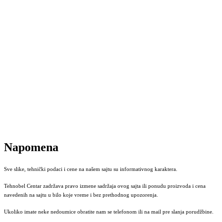
Napomena
Sve slike, tehnički podaci i cene na našem sajtu su informativnog karaktera.
Tehnobel Centar zadržava pravo izmene sadržaja ovog sajta ili ponudu proizvoda i cena
navedenih na sajtu u bilo koje vreme i bez prethodnog upozorenja.
Ukoliko imate neke nedoumice obratite nam se telefonom ili na mail pre slanja porudžbine.