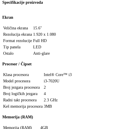
Specifikacije proizvoda
Ekran
Veličina ekrana
15.6"
Rezolucija ekrana
1.920 x 1.080
Format rezolucije
Full HD
Tip panela
LED
Ostalo
Anti-glare
Procesor / Čipset
Klasa procesora
Intel® Core™ i3
Model procesora
i3-7020U
Broj jezgara procesora
2
Broj logičkih jezgara
4
Radni takt procesora
2.3 GHz
Keš memorija procesora
3MB
Memorija (RAM)
Memorija (RAM)
4GB