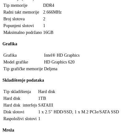
Tip memorije
DDR4
Radni takt memorije
2.666MHz
Broj slotova
2
Popunjeni slotovi
1
Maksimalno podržano
16GB
Grafika
Grafika
Intel® HD Graphics
Model grafike
HD Graphics 620
Tip grafičke memorije
Deljena
Skladištenje podataka
Tip skladištenja
Hard disk
Hard disk
1TB
Hard disk interfejs
SATAIII
Disk slotovi
1 x 2.5" HDD/SSD, 1 x M.2 PCIe/SATA SSD
Raspoloživi slotovi
1
Mreža