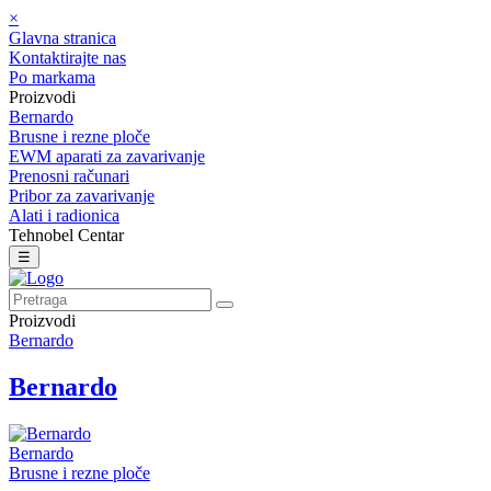
×
Glavna stranica
Kontaktirajte nas
Po markama
Proizvodi
Bernardo
Brusne i rezne ploče
EWM aparati za zavarivanje
Prenosni računari
Pribor za zavarivanje
Alati i radionica
Tehnobel Centar
☰
Proizvodi
Bernardo
Bernardo
Bernardo
Brusne i rezne ploče