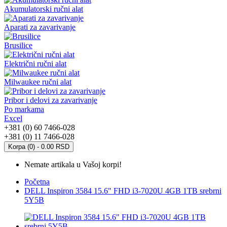
Akumulatorski ručni alat
Aparati za zavarivanje
Brusilice
Električni ručni alat
Milwaukee ručni alat
Pribor i delovi za zavarivanje
Po markama
Excel
+381 (0) 60 7466-028
+381 (0) 11 7466-028
Korpa (0) - 0.00 RSD
Nemate artikala u Vašoj korpi!
Početna
DELL Inspiron 3584 15.6" FHD i3-7020U 4GB 1TB srebrni
5Y5B