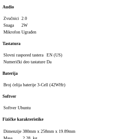
Audio
Zvučnici
2.0
Snaga
2W
Mikrofon
Ugrađen
Tastatura
Slovni raspored tastera
EN (US)
Numerički deo tastature
Da
Baterija
Broj ćelija baterije
3-Cell (42WHr)
Softver
Softver
Ubuntu
Fizičke karakteristike
Dimenzije
380mm x 258mm x 19.89mm
Masa
2.28 kg