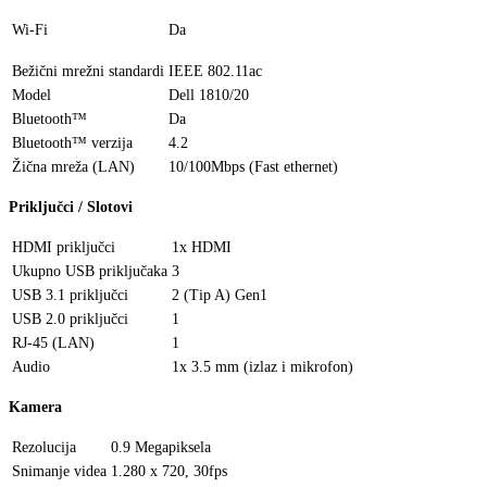
Wi-Fi
Da
Bežični mrežni standardi
IEEE 802.11ac
Model
Dell 1810/20
Bluetooth™
Da
Bluetooth™ verzija
4.2
Žična mreža (LAN)
10/100Mbps (Fast ethernet)
Priključci / Slotovi
HDMI priključci
1x HDMI
Ukupno USB priključaka
3
USB 3.1 priključci
2 (Tip A) Gen1
USB 2.0 priključci
1
RJ-45 (LAN)
1
Audio
1x 3.5 mm (izlaz i mikrofon)
Kamera
Rezolucija
0.9 Megapiksela
Snimanje videa
1.280 x 720, 30fps