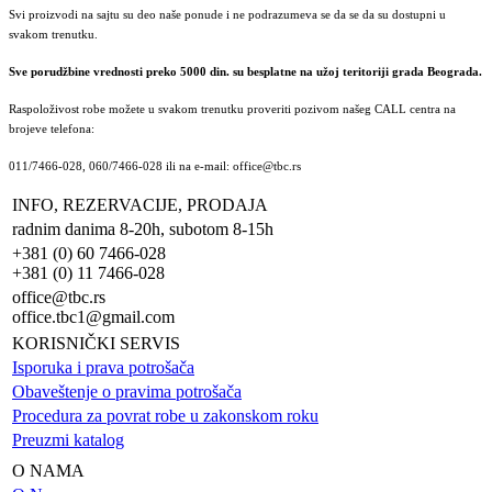
Svi proizvodi na sajtu su deo naše ponude i ne podrazumeva se da se da su dostupni u
svakom trenutku.
Sve porudžbine vrednosti preko 5000 din. su besplatne na užoj teritoriji grada Beograda.
Raspoloživost robe možete u svakom trenutku proveriti pozivom našeg CALL centra na
brojeve telefona:
011/7466-028, 060/7466-028 ili na e-mail: office@tbc.rs
INFO, REZERVACIJE, PRODAJA
radnim danima 8-20h, subotom 8-15h
+381 (0) 60 7466-028
+381 (0) 11 7466-028
office@tbc.rs
office.tbc1@gmail.com
KORISNIČKI SERVIS
Isporuka i prava potrošača
Obaveštenje o pravima potrošača
Procedura za povrat robe u zakonskom roku
Preuzmi katalog
O NAMA