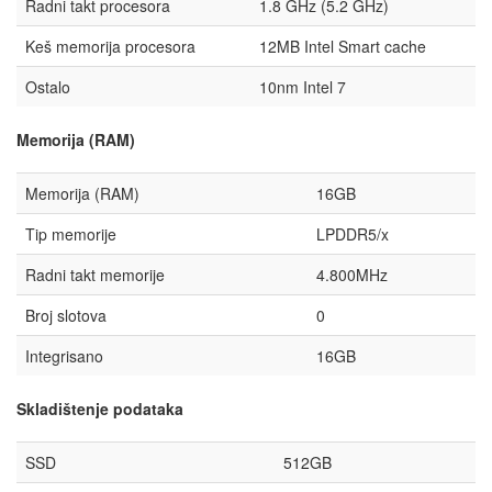
Radni takt procesora
1.8 GHz (5.2 GHz)
Keš memorija procesora
12MB Intel Smart cache
Ostalo
10nm Intel 7
Memorija (RAM)
Memorija (RAM)
16GB
Tip memorije
LPDDR5/x
Radni takt memorije
4.800MHz
Broj slotova
0
Integrisano
16GB
Skladištenje podataka
SSD
512GB