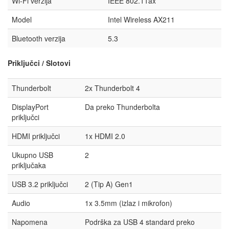
Wi-Fi verzija
IEEE 802.11ax
Model
Intel Wireless AX211
Bluetooth verzija
5.3
Priključci / Slotovi
Thunderbolt
2x Thunderbolt 4
DisplayPort
Da preko Thunderbolta
priključci
HDMI priključci
1x HDMI 2.0
Ukupno USB
2
priključaka
USB 3.2 priključci
2 (Tip A) Gen1
Audio
1x 3.5mm (izlaz i mikrofon)
Napomena
Podrška za USB 4 standard preko