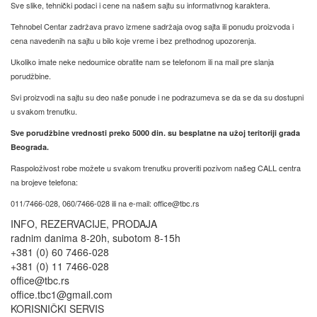
Sve slike, tehnički podaci i cene na našem sajtu su informativnog karaktera.
Tehnobel Centar zadržava pravo izmene sadržaja ovog sajta ili ponudu proizvoda i
cena navedenih na sajtu u bilo koje vreme i bez prethodnog upozorenja.
Ukoliko imate neke nedoumice obratite nam se telefonom ili na mail pre slanja
porudžbine.
Svi proizvodi na sajtu su deo naše ponude i ne podrazumeva se da se da su dostupni
u svakom trenutku.
Sve porudžbine vrednosti preko 5000 din. su besplatne na užoj teritoriji grada
Beograda.
Raspoloživost robe možete u svakom trenutku proveriti pozivom našeg CALL centra
na brojeve telefona:
011/7466-028, 060/7466-028 ili na e-mail: office@tbc.rs
INFO, REZERVACIJE, PRODAJA
radnim danima 8-20h, subotom 8-15h
+381 (0) 60 7466-028
+381 (0) 11 7466-028
office@tbc.rs
office.tbc1@gmail.com
KORISNIČKI SERVIS