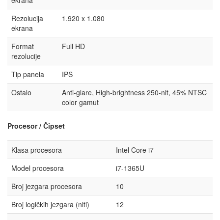
Rezolucija
1.920 x 1.080
ekrana
Format
Full HD
rezolucije
Tip panela
IPS
Ostalo
Anti-glare, High-brightness 250-nit, 45% NTSC
color gamut
Procesor / Čipset
Klasa procesora
Intel Core i7
Model procesora
i7-1365U
Broj jezgara procesora
10
Broj logičkih jezgara (niti)
12