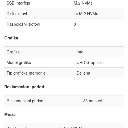
SSD interfejs
M.2 NVMe
Disk slotovi
1x M.2 NVMe
Raspoloživi slotovi
0
Grafika
Grafika
Intel
Model grafike
UHD Graphics
Tip grafičke memorije
Deljena
Reklamacioni period
Reklamacioni period
36 meseci
Mreža