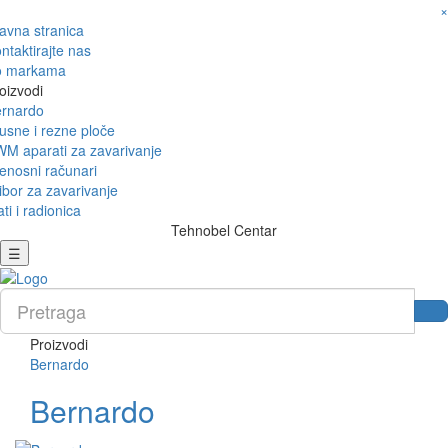
×
avna stranica
ntaktirajte nas
o markama
oizvodi
rnardo
usne i rezne ploče
M aparati za zavarivanje
enosni računari
ibor za zavarivanje
ati i radionica
Tehnobel Centar
☰
Proizvodi
Bernardo
Bernardo