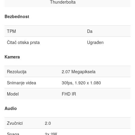
Thunderbolta
Bezbednost
TPM
Da
Čitač otiska prsta
Ugrađen
Kamera
Rezolucija
2.07 Megapiksela
Snimanje videa
30fps, 1.920 x 1.080
Model
FHD IR
Audio
Zvučnici
2.0
Snaga
2x 2W