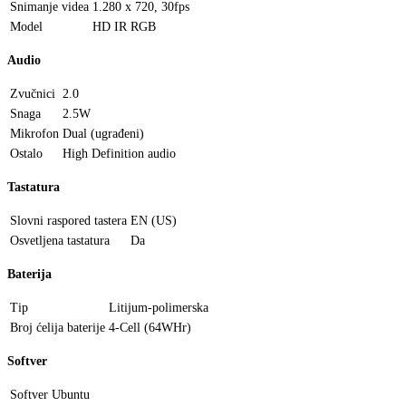
Snimanje videa
1.280 x 720, 30fps
Model
HD IR RGB
Audio
Zvučnici
2.0
Snaga
2.5W
Mikrofon
Dual (ugrađeni)
Ostalo
High Definition audio
Tastatura
Slovni raspored tastera
EN (US)
Osvetljena tastatura
Da
Baterija
Tip
Litijum-polimerska
Broj ćelija baterije
4-Cell (64WHr)
Softver
Softver
Ubuntu