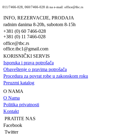
011/7466-028, 060/7466-028 ili na e-mail: office@tbc.rs
INFO, REZERVACIJE, PRODAJA
radnim danima 8-20h, subotom 8-15h
+381 (0) 60 7466-028
+381 (0) 11 7466-028
office@tbc.rs
office.tbc1@gmail.com
KORISNIČKI SERVIS
Isporuka i prava potrošača
Obaveštenje o pravima potrošača
Procedura za povrat robe u zakonskom roku
Preuzmi katalog
O NAMA
O Nama
Politika privatnosti
Kontakt
PRATITE NAS
Facebook
Twitter