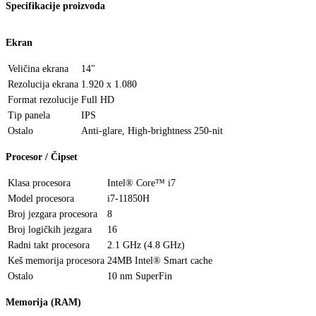
Specifikacije proizvoda
Ekran
Veličina ekrana
14"
Rezolucija ekrana
1.920 x 1.080
Format rezolucije
Full HD
Tip panela
IPS
Ostalo
Anti-glare, High-brightness 250-nit
Procesor / Čipset
Klasa procesora
Intel® Core™ i7
Model procesora
i7-11850H
Broj jezgara procesora
8
Broj logičkih jezgara
16
Radni takt procesora
2.1 GHz (4.8 GHz)
Keš memorija procesora
24MB Intel® Smart cache
Ostalo
10 nm SuperFin
Memorija (RAM)