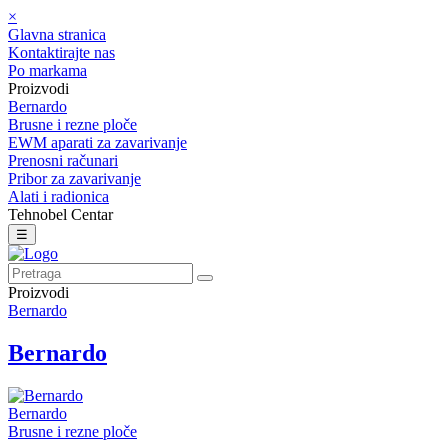
×
Glavna stranica
Kontaktirajte nas
Po markama
Proizvodi
Bernardo
Brusne i rezne ploče
EWM aparati za zavarivanje
Prenosni računari
Pribor za zavarivanje
Alati i radionica
Tehnobel Centar
☰
Proizvodi
Bernardo
Bernardo
Bernardo
Brusne i rezne ploče