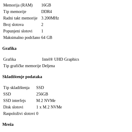
Memorija (RAM)
16GB
Tip memorije
DDR4
Radni takt memorije
3.200MHz
Broj slotova
2
Popunjeni slotovi
1
Maksimalno podržano
64 GB
Grafika
Grafika
Intel® UHD Graphics
Tip grafičke memorije
Deljena
Skladištenje podataka
Tip skladištenja
SSD
SSD
256GB
SSD interfejs
M.2 NVMe
Disk slotovi
1 x M.2 NVMe
Raspoloživi slotovi
0
Mreža