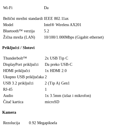
Wi-Fi
Da
Bežični mrežni standardi
IEEE 802.11ax
Model
Intel® Wireless AX201
Bluetooth™ verzija
5.2
Žična mreža (LAN)
10/100/1.000Mbps (Gigabit ethernet)
Priključci / Slotovi
Thunderbolt™
2x USB Tip C
DisplayPort priključci
Da preko USB-C
HDMI priključci
1x HDMI 2.0
Ukupno USB priključaka
2
USB 3.2 priključci
2 (Tip A) Gen1
RJ-45
1
Audio
1x 3.5mm (izlaz i mikrofon)
Čitač kartica
microSD
Kamera
Rezolucija
0.92 Megapiksela