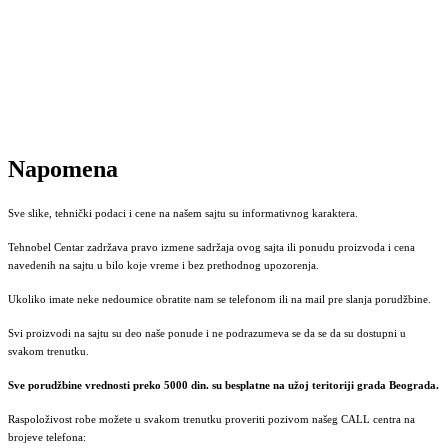
Napomena
Sve slike, tehnički podaci i cene na našem sajtu su informativnog karaktera.
Tehnobel Centar zadržava pravo izmene sadržaja ovog sajta ili ponudu proizvoda i cena
navedenih na sajtu u bilo koje vreme i bez prethodnog upozorenja.
Ukoliko imate neke nedoumice obratite nam se telefonom ili na mail pre slanja porudžbine.
Svi proizvodi na sajtu su deo naše ponude i ne podrazumeva se da se da su dostupni u
svakom trenutku.
Sve porudžbine vrednosti preko 5000 din. su besplatne na užoj teritoriji grada Beograda.
Raspoloživost robe možete u svakom trenutku proveriti pozivom našeg CALL centra na
brojeve telefona: