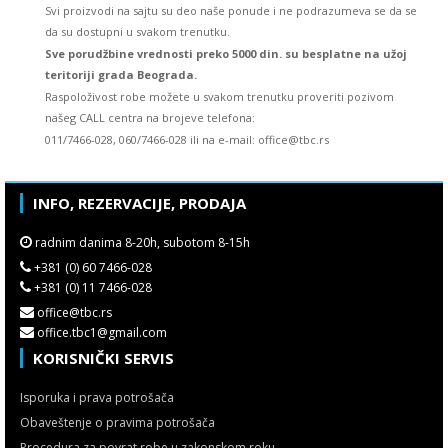
Svi proizvodi na sajtu su deo naše ponude i ne podrazumeva se da se
da su dostupni u svakom trenutku.
Sve porudžbine vrednosti preko 5000 din. su besplatne na užoj
teritoriji grada Beograda.
Raspoloživost robe možete u svakom trenutku proveriti pozivom
našeg CALL centra na brojeve telefona:
011/7466-028, 060/7466-028 ili na e-mail: office@tbc.rs
INFO, REZERVACIJE, PRODAJA
radnim danima 8-20h, subotom 8-15h
+381 (0) 60 7466-028
+381 (0) 11 7466-028
office@tbc.rs
office.tbc1@gmail.com
KORISNIČKI SERVIS
Isporuka i prava potrošača
Obaveštenje o pravima potrošača
Procedura za povrat robe u zakonskom roku