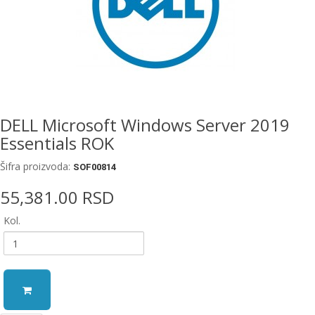
EWM
aparati
za
zavarivanje
Prenosni
računari
DELL Microsoft Windows Server 2019
Essentials ROK
Pribor
za
Šifra proizvoda:
zavarivanje
SOF00814
55,381.00 RSD
Alati
i
Kol.
radionica
EHNOBEL
ENTAR