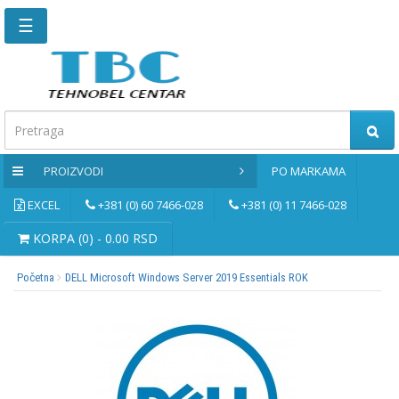
☰
Glavna
stranica
Kontaktirajte
nas
PROIZVODI
PO MARKAMA
Po
markama
EXCEL
+381 (0) 60 7466-028
+381 (0) 11 7466-028
PROIZVODI
KORPA (0) - 0.00 RSD
Početna
DELL Microsoft Windows Server 2019 Essentials ROK
Bernardo
Brusne
i
rezne
ploče