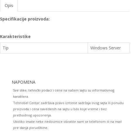
Opis
Specifikacije proizvoda:
Karakteristike
Tip
Windows Server
NAPOMENA
Sve slike, tehnički podaci i cene na našem sajtu su informativnog
karaktera.
Tehnobel Centar zadržava pravo izmene sadržaja ovog sajta ili ponudu
proizvoda i cena navedenih na sajtu u bilo koje vreme i bez
prethodnog upozorenja.
Ukoliko imate neke nedoumice obratite nam se telefonom ili na mail
pre slanja porudžbine.