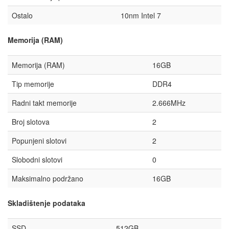
Ostalo
10nm Intel 7
Memorija (RAM)
Memorija (RAM)
16GB
Tip memorije
DDR4
Radni takt memorije
2.666MHz
Broj slotova
2
Popunjeni slotovi
2
Slobodni slotovi
0
Maksimalno podržano
16GB
Skladištenje podataka
SSD
512GB