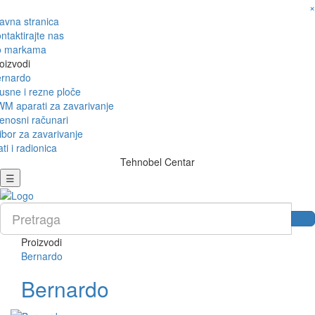
×
avna stranica
ntaktirajte nas
o markama
oizvodi
rnardo
usne i rezne ploče
M aparati za zavarivanje
enosni računari
ibor za zavarivanje
ati i radionica
Tehnobel Centar
☰
Proizvodi
Bernardo
Bernardo