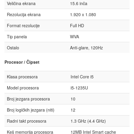
Veličina ekrana
15.6 inča
Rezolucija ekrana
1.920 x 1.080
Format rezolucije
Full HD
Tip panela
WVA
Ostalo
Anti-glare, 120Hz
Procesor / Čipset
Klasa procesora
Intel Core i5
Model procesora
i5-1235U
Broj jezgara procesora
10
Broj logičkih jezgara (niti)
12
Radni takt procesora
1.3 GHz (4.4 GHz)
Keš memorija procesora
12MB Intel Smart cache