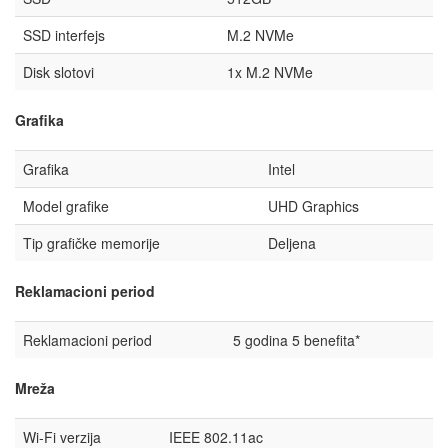
SSD interfejs
M.2 NVMe
Disk slotovi
1x M.2 NVMe
Grafika
Grafika
Intel
Model grafike
UHD Graphics
Tip grafičke memorije
Deljena
Reklamacioni period
Reklamacioni period
5 godina 5 benefita*
Mreža
Wi-Fi verzija
IEEE 802.11ac