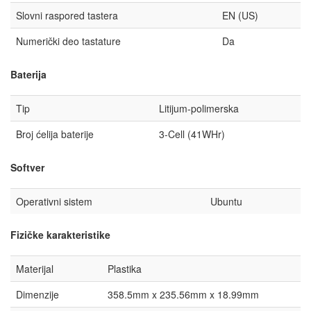
Slovni raspored tastera
EN (US)
Numerički deo tastature
Da
Baterija
Tip
Litijum-polimerska
Broj ćelija baterije
3-Cell (41WHr)
Softver
Operativni sistem
Ubuntu
Fizičke karakteristike
Materijal
Plastika
Dimenzije
358.5mm x 235.56mm x 18.99mm