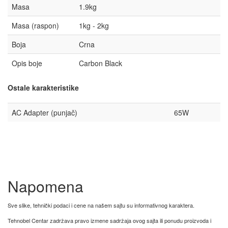
Masa
1.9kg
Masa (raspon)
1kg - 2kg
Boja
Crna
Opis boje
Carbon Black
Ostale karakteristike
AC Adapter (punjač)
65W
Napomena
Sve slike, tehnički podaci i cene na našem sajtu su informativnog karaktera.
Tehnobel Centar zadržava pravo izmene sadržaja ovog sajta ili ponudu proizvoda i