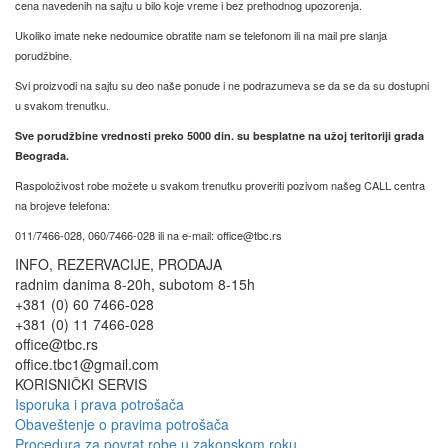
cena navedenih na sajtu u bilo koje vreme i bez prethodnog upozorenja.
Ukoliko imate neke nedoumice obratite nam se telefonom ili na mail pre slanja
porudžbine.
Svi proizvodi na sajtu su deo naše ponude i ne podrazumeva se da se da su dostupni
u svakom trenutku.
Sve porudžbine vrednosti preko 5000 din. su besplatne na užoj teritoriji grada
Beograda.
Raspoloživost robe možete u svakom trenutku proveriti pozivom našeg CALL centra
na brojeve telefona:
011/7466-028, 060/7466-028 ili na e-mail: office@tbc.rs
INFO, REZERVACIJE, PRODAJA
radnim danima 8-20h, subotom 8-15h
+381 (0) 60 7466-028
+381 (0) 11 7466-028
office@tbc.rs
office.tbc1@gmail.com
KORISNIČKI SERVIS
Isporuka i prava potrošača
Obaveštenje o pravima potrošača
Procedura za povrat robe u zakonskom roku