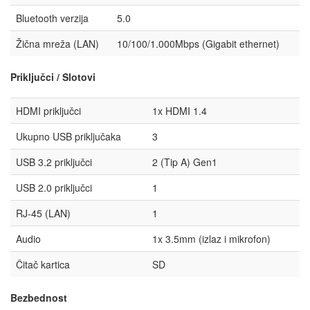
Bluetooth verzija
5.0
Žična mreža (LAN)
10/100/1.000Mbps (Gigabit ethernet)
Priključci / Slotovi
HDMI priključci
1x HDMI 1.4
Ukupno USB priključaka
3
USB 3.2 priključci
2 (Tip A) Gen1
USB 2.0 priključci
1
RJ-45 (LAN)
1
Audio
1x 3.5mm (izlaz i mikrofon)
Čitač kartica
SD
Bezbednost