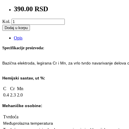
390.00 RSD
Kol.
Dodaj u korpu
Opis
Specifikacije proizvoda:
Bazi
na elektroda, legirana Cr i Mn, za vrlo tvrdo navarivanje delova 
č
Hemijski sastav, ut %:
C
Cr
Mn
0.4
2.3
2.0
Mehaničke osobine:
Tvrdoća
Međ
uprolazna temperatura