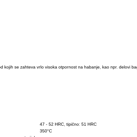
od kojih se zahteva vrlo visoka otpornost na
habanje, kao npr. delovi bag
47 - 52 HRC, tipično
: 51 HRC
350
°C