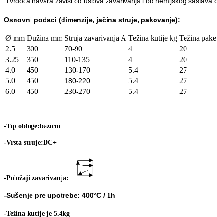
Tvrdo
a navara zavisi od uslova zavarivanja i od hemijskog
sastava 
ć
Osnovn
i podaci (dimenzije, jačina struje, pakovanje):
Ø mm
Dužina mm
Struja zavarivanja A
Težina kutije kg
Težina pake
2.5
300
70-90
4
20
3.25
350
110-135
4
20
4.0
450
130-170
5.4
27
5.0
450
5.4
27
180-220
6.0
450
230-270
5.4
27
-Tip obloge:bazični
-Vrsta struje:DC+
-Položaji zavarivanja:
-
Sušenje pre upotrebe:
400
°C
/ 1h
-Težina kutije je 5.4kg