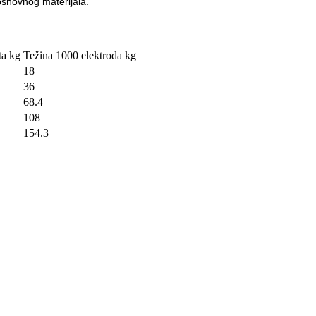
osnovnog materijala.
ta kg
Težina 1000 elektroda kg
18
36
68.4
108
154.3