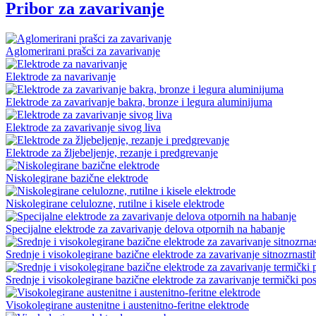
Pribor za zavarivanje
Aglomerirani prašci za zavarivanje
Elektrode za navarivanje
Elektrode za zavarivanje bakra, bronze i legura aluminijuma
Elektrode za zavarivanje sivog liva
Elektrode za žljebeljenje, rezanje i predgrevanje
Niskolegirane bazične elektrode
Niskolegirane celulozne, rutilne i kisele elektrode
Specijalne elektrode za zavarivanje delova otpornih na habanje
Srednje i visokolegirane bazične elektrode za zavarivanje sitnozrnasti
Srednje i visokolegirane bazične elektrode za zavarivanje termički pos
Visokolegirane austenitne i austenitno-feritne elektrode