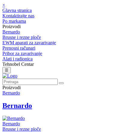
×
Glavna stranica
Kontaktirajte nas
Po markama
Proizvodi
Bernardo
Brusne i rezne ploče
EWM aparati za zavarivanje
Prenosni računari
Pribor za zavarivanje
Alati i radionica
Tehnobel Centar
☰
Proizvodi
Bernardo
Bernardo
Bernardo
Brusne i rezne ploče