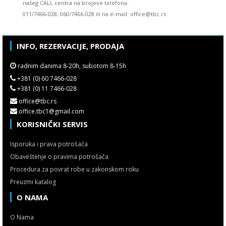
našeg CALL centra na brojeve telefona:
011/7466-028, 060/7466-028 ili na e-mail: office@tbc.rs
INFO, REZERVACIJE, PRODAJA
radnim danima 8-20h, subotom 8-15h
+381 (0) 60 7466-028
+381 (0) 11 7466-028
office@tbc.rs
office.tbc1@gmail.com
KORISNIČKI SERVIS
Isporuka i prava potrošača
Obaveštenje o pravima potrošača
Procedura za povrat robe u zakonskom roku
Preuzmi katalog
O NAMA
O Nama