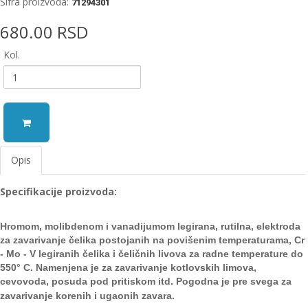
Šifra proizvoda:
71294301
EWM
680.00 RSD
aparati
za
Kol.
zavarivanje
Prenosni
računari
Pribor
za
Opis
zavarivanje
Specifikacije proizvoda:
Alati
i
radionica
Hromom, molibdenom i vanadijumom legirana, rutilna, elektroda
z
a zavarivanje čelika postojanih na povišenim
temperaturama, Cr
EHNOBEL
- Mo - V legiranih čelika i čeličnih livova
za radne temperature do
ENTAR
550° C
. Namenjena je za
zavarivanje kotlovskih limova,
cevovoda, posuda pod priti
skom itd. Pogodna je pre svega za
zavarivanje
korenih i ugaonih zavara.