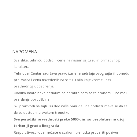
NAPOMENA
Sve slike, tehnički podaci i cene na našem sajtu su informativnog
karaktera.
Tehnobel Centar zadržava pravo izmene sadržaja ovog sajta ili ponudu
proizvoda i cena navedenih na sajtu u bilo koje vreme i bez
prethodnog upozorenja.
Ukoliko imate neke nedoumice obratite nam se telefonom ili na mail
pre slanja porudžbine.
Svi proizvodi na sajtu su deo naše ponude i ne podrazumeva se da se
da su dostupni u svakom trenutku.
Sve porudžbine vrednosti preko 5000 din. su besplatne na užoj
teritoriji grada Beograda.
Raspoloživost robe možete u svakom trenutku proveriti pozivom