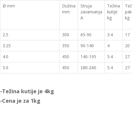
Ø mm
Dužina
Struja
Težina
Tež
mm
zavarivanja
kutije
pak
A
kg
kg
2.5
300
65-90
3.4
17
3.25
350
90-140
4
20
4.0
450
140-195
5.4
27
5.0
450
5.4
27
180-240
-Težina kutije je 4kg
-Cena je za 1kg