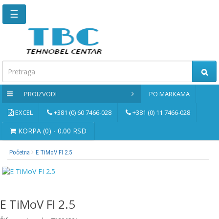
☰
Glavna
stranica
Kontaktirajte
nas
PROIZVODI
PO MARKAMA
Po
markama
EXCEL
+381 (0) 60 7466-028
+381 (0) 11 7466-028
PROIZVODI
KORPA (0) - 0.00 RSD
Početna
E TiMoV FI 2.5
Bernardo
Brusne
i
rezne
E TiMoV FI 2.5
ploče