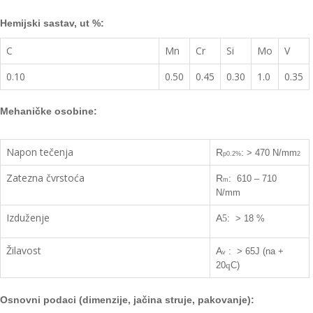
Hemijski sastav, ut %:
C
Mn
Cr
Si
Mo
V
0.10
0.50
0.45
0.30
1.0
0.35
Mehaničke osobine:
Napon tečenja
R
:
> 470 N/mm
p0.2%
2
Zatezna čvrstoća
R
:
610 – 710
m
N/mm
Izduženje
A
:
5
> 18 %
Žilavost
A
:
> 65J (na +
v
20
C)
q
Osnovn
i podaci (dimenzije, jačina struje, pakovanje):