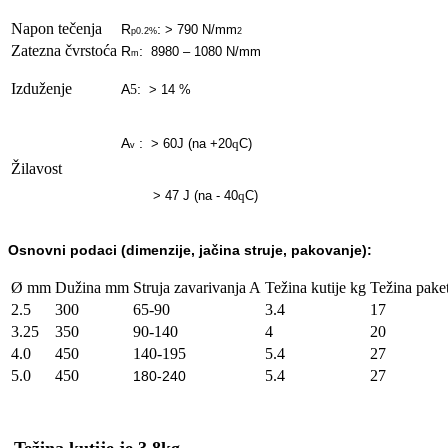
Napon tečenja
R
:
> 790 N/mm
p0.2%
2
Zatezna čvrstoća
R
:
8980 – 1080 N/mm
m
Izduženje
A
:
5
> 14 %
A
:
> 60J (na +20
C)
q
v
Žilavost
>
47 J (na - 40
C)
q
Osnovn
i podaci (dimenzije, jačina struje, pakovanje):
Ø mm
Dužina mm
Struja zavarivanja A
Težina kutije kg
Težina pake
2.5
300
65-90
3.4
17
3.25
350
90-140
4
20
4.0
450
140-195
5.4
27
5.0
450
5.4
27
180-240
-Težina kutije je 3.8kg