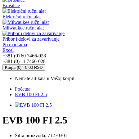
Brusilice
Električni ručni alat
Milwaukee ručni alat
Pribor i delovi za zavarivanje
Po markama
Excel
+381 (0) 60 7466-028
+381 (0) 11 7466-028
Korpa (0) - 0.00 RSD
Nemate artikala u Vašoj korpi!
Početna
EVB 100 FI 2.5
EVB 100 FI 2.5
Šifra proizvoda:
71270301