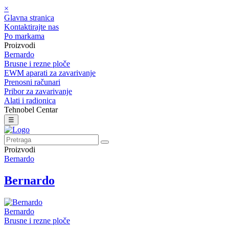
×
Glavna stranica
Kontaktirajte nas
Po markama
Proizvodi
Bernardo
Brusne i rezne ploče
EWM aparati za zavarivanje
Prenosni računari
Pribor za zavarivanje
Alati i radionica
Tehnobel Centar
☰
Proizvodi
Bernardo
Bernardo
Bernardo
Brusne i rezne ploče