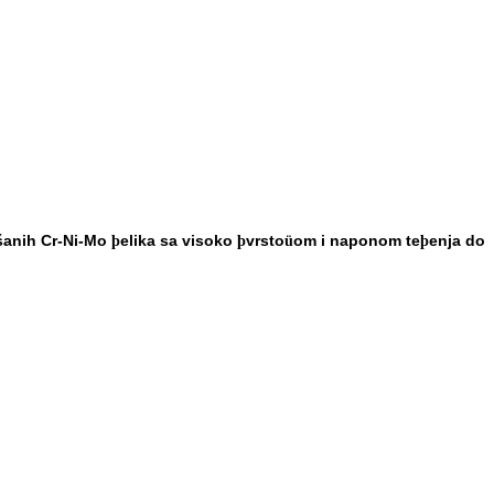
šanih Cr-Ni-Mo
elika sa visoko
vrsto
om i naponom te
enja do
þ
þ
ü
þ