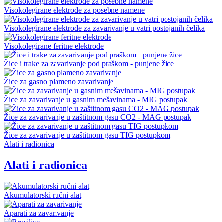
Visokolegirane elektrode za posebne namene
Visokolegirane elektrode za zavarivanje u vatri postojanih čelika
Visokolegirane feritne elektrode
Žice i trake za zavarivanje pod praškom - punjene žice
Žice za gasno plameno zavarivanje
Žice za zavarivanje u gasnim mešavinama - MIG postupak
Žice za zavarivanje u zaštitnom gasu CO2 - MAG postupak
Žice za zavarivanje u zaštitnom gasu TIG postupkom
Alati i radionica
Alati i radionica
Akumulatorski ručni alat
Aparati za zavarivanje