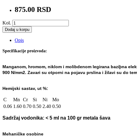
875.00 RSD
Kol.
Dodaj u korpu
Opis
Specifikacije proizvoda:
Manganom, hromom, niklom i molibdenom legirana bazi
na elek
þ
900 N/mm
2
. Zavari su otporni na pojavu
prslina i žilavi su do te
Hemijski sastav, ut %:
C
Mn
Cr
Si
Ni
Mo
0.06
1.60
0.70
0.50
2.40
0.50
Sadržaj vodonika:
< 5 ml na 100 gr metala šava
Mehaničke osobine