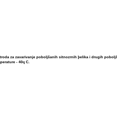
troda za zavarivanje poboljšanih sitnozrnih
elika i
drugih pobolj
þ
mperature - 40
C.
q