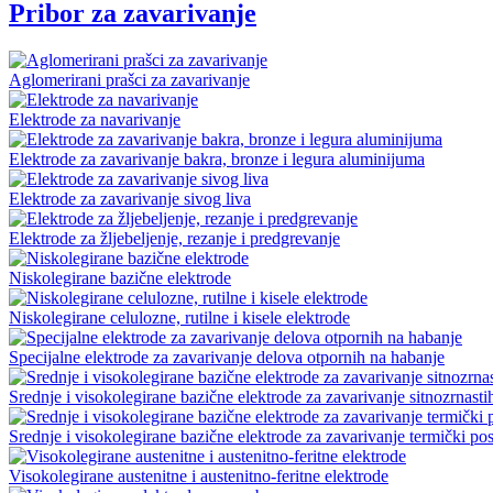
Pribor za zavarivanje
Aglomerirani prašci za zavarivanje
Elektrode za navarivanje
Elektrode za zavarivanje bakra, bronze i legura aluminijuma
Elektrode za zavarivanje sivog liva
Elektrode za žljebeljenje, rezanje i predgrevanje
Niskolegirane bazične elektrode
Niskolegirane celulozne, rutilne i kisele elektrode
Specijalne elektrode za zavarivanje delova otpornih na habanje
Srednje i visokolegirane bazične elektrode za zavarivanje sitnozrnasti
Srednje i visokolegirane bazične elektrode za zavarivanje termički pos
Visokolegirane austenitne i austenitno-feritne elektrode