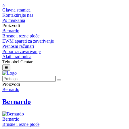
×
Glavna stranica
Kontaktirajte nas
Po markama
Proizvodi
Bernardo
Brusne i rezne ploče
EWM aparati za zavarivanje
Prenosni računari
Pribor za zavarivanje
Alati i radionica
Tehnobel Centar
☰
Proizvodi
Bernardo
Bernardo
Bernardo
Brusne i rezne ploče