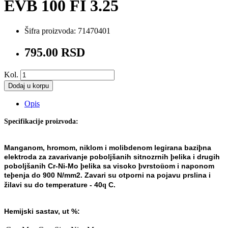
EVB 100 FI 3.25
Šifra proizvoda:
71470401
795.00 RSD
Kol.
Dodaj u korpu
Opis
Specifikacije proizvoda:
Manganom, hromom, niklom i molibdenom legirana bazi
na
þ
elektroda za zavarivanje poboljšanih sitnozrnih
elika i
drugih
þ
poboljšanih Cr-Ni-Mo
elika sa visoko
vrsto
om i naponom
þ
þ
ü
te
enja do 900 N/mm
2
. Zavari su otporni na pojavu
prslina i
þ
žilavi su do temperature - 40
C.
q
Hemijski sastav, ut %: