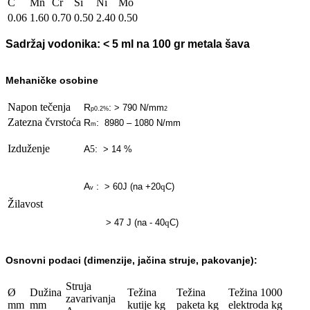
C
Mn
Cr
Si
Ni
Mo
0.06
1.60
0.70
0.50
2.40
0.50
Sadržaj vodonika:
< 5 ml na 100 gr metala šava
Mehaničke osobine
Napon tečenja
R
:
> 790 N/mm
p0.2%
2
Zatezna čvrstoća
R
:
8980 – 1080 N/mm
m
Izduženje
A
:
5
> 14 %
A
:
> 60J (na +20
C)
q
v
Žilavost
>
47 J (na - 40
C)
q
Osnovn
i podaci (dimenzije, jačina struje, pakovanje):
Struja
Ø
Dužina
Težina
Težina
Težina 1000
zavarivanja
mm
mm
kutije kg
paketa kg
elektroda kg