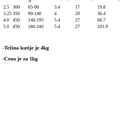
A
2.5
300
65-90
3.4
17
19.8
3.25
350
90-140
4
20
36.4
4.0
450
140-195
5.4
27
66.7
5.0
450
5.4
27
101.9
180-240
-Težina kutije je 4kg
-Cena je za 1kg