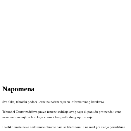
Napomena
Sve slike, tehnički podaci i cene na našem sajtu su informativnog karaktera.
Tehnobel Centar zadržava pravo izmene sadržaja ovog sajta ili ponudu proizvoda i cena
navedenih na sajtu u bilo koje vreme i bez prethodnog upozorenja.
Ukoliko imate neke nedoumice obratite nam se telefonom ili na mail pre slanja porudžbine.