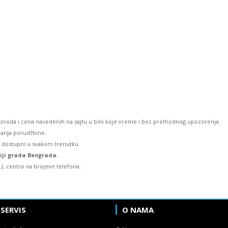
izvoda i cena navedenih na sajtu u bilo koje vreme i bez prethodnog upozorenja.
lanja porudžbine.
u dostupni u svakom trenutku.
riji grada Beograda.
L centra na brojeve telefona:
 SERVIS
O NAMA