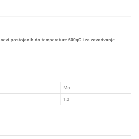
a cevi postojanih do temperature 600
C i za zavarivanje
q
Mo
1.0