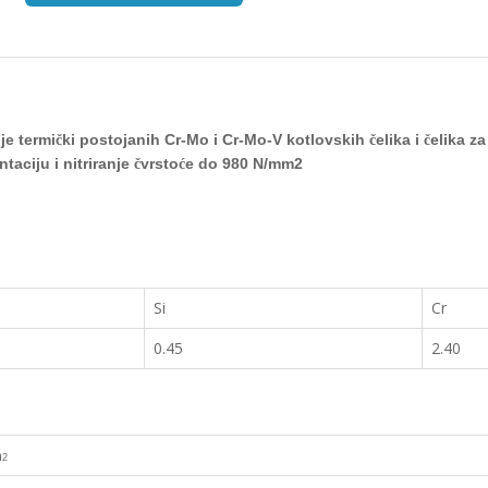
je termi
ki postojanih Cr-Mo i Cr-Mo-V kotlovskih
elika i
elika z
č
č
č
taciju i nitriranje
vrsto
e do 980 N/mm
2
č
ć
Si
Cr
0.45
2.40
m
2