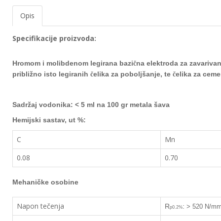
EWM
Opis
aparati
za
Specifikacije proizvoda:
zavarivanje
Hromom i molibdenom legirana bazi
na elektroda za zavarivan
Prenosni
č
računari
približno isto legiranih
elika za poboljšanje, te
elika za
cemen
č
č
Pribor
Sadržaj vodonika:
< 5 ml na 100 gr metala šava
za
zavarivanje
Hemijski sastav, ut %:
C
Mn
Alati
i
0.08
0.70
radionica
EHNOBEL
Mehaničke osobine
ENTAR
Napon tečenja
R
:
> 520 N/m
p0.2%