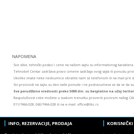
NAPOMENA
Sve slike, tehnički podaci i cene na našem sajtu su informativnog karaktera.
Tehnobel Centar zadržava pravo izmene sadržaja ovog sajta ili ponudu pro
Ukoliko imate neke nedoumice obratite nam se telefonom ili na mail pre s
Svi proizvodi na sajtu su deo naše ponude i ne podrazumeva se da se da s
Sve porudžbine vrednosti preko 5000 din. su besplatne na užoj terito
Raspoloživost robe možete u svakom trenutku proveriti pozivom našeg CAL
011/7466-028, 060/7466-028 ili na e-mail: office@tbc.rs
INFO, REZERVACIJE, PRODAJA
KORISNIČKI