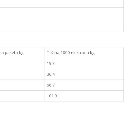
na paketa kg
Težina 1000 elektroda kg
19.8
36.4
66.7
101.9