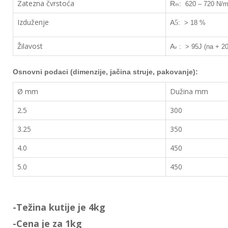
Zatezna čvrstoća
R
:
620 – 720 N/
m
Izduženje
A
:
5
> 18 %
Žilavost
A
:
> 95J (na + 2
v
Osnovn
i podaci (dimenzije, jačina struje, pakovanje):
Ø mm
Dužina mm
2.5
300
3.25
350
4.0
450
5.0
450
-Težina kutije je 4kg
-Cena je za 1kg