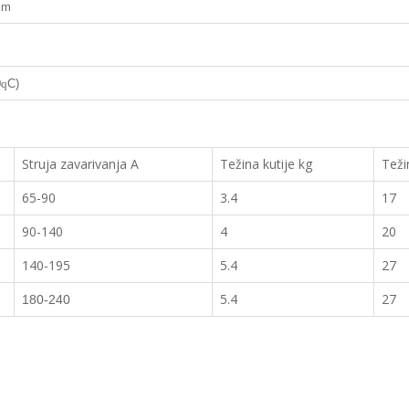
mm
0
C)
q
Struja zavarivanja A
Težina kutije kg
Teži
65-90
3.4
17
90-140
4
20
140-195
5.4
27
5.4
27
180-240