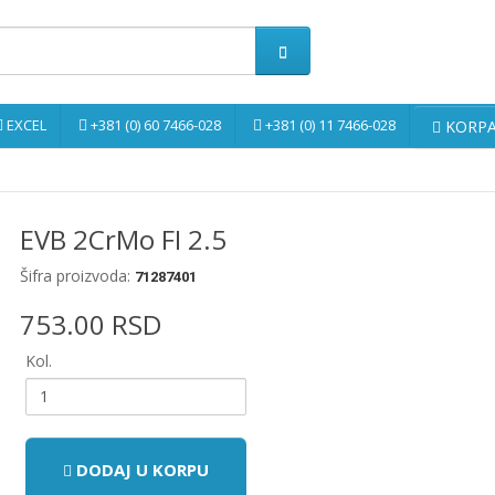
EXCEL
+381 (0) 60 7466-028
+381 (0) 11 7466-028
KORPA 
EVB 2CrMo FI 2.5
Šifra proizvoda:
71287401
753.00 RSD
Kol.
DODAJ U KORPU