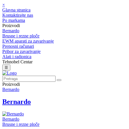
×
Glavna stranica
Kontaktirajte nas
Po markama
Proizvodi
Bernardo
Brusne i rezne ploče
EWM aparati za zavarivanje
Prenosni računari
Pribor za zavarivanje
Alati i radionica
Tehnobel Centar
☰
Proizvodi
Bernardo
Bernardo
Bernardo
Brusne i rezne ploče