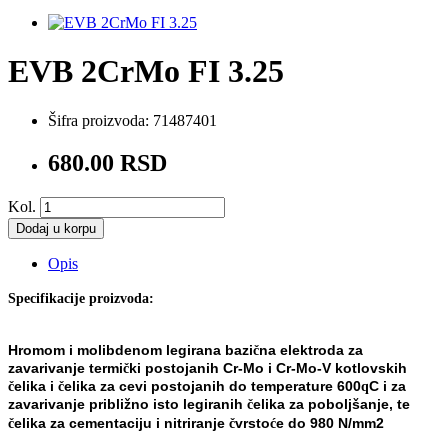
EVB 2CrMo FI 3.25
Šifra proizvoda:
71487401
680.00 RSD
Kol.
Dodaj u korpu
Opis
Specifikacije proizvoda:
Hromom i molibdenom legirana bazi
na elektroda za
č
zavarivanje termi
ki postojanih Cr-Mo i Cr-Mo-V kotlovskih
č
elika i
elika za cevi postojanih do temperature 600
C i za
č
č
q
zavarivanje približno isto legiranih
elika za poboljšanje, te
č
elika za
cementaciju i nitriranje
vrsto
e do 980 N/mm
2
č
č
ć