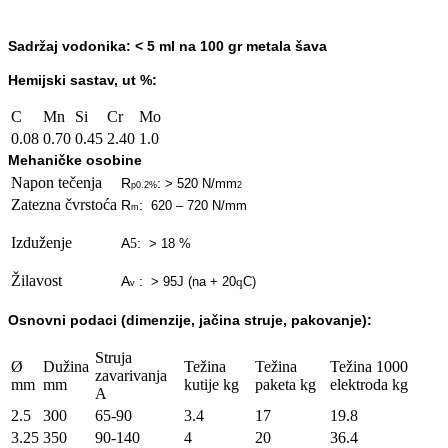
Sadržaj vodonika:
< 5 ml na 100 gr metala šava
Hemijski sastav, ut %:
C
Mn
Si
Cr
Mo
0.08
0.70
0.45
2.40
1.0
Mehaničke osobine
Napon tečenja
R
:
> 520 N/mm
p0.2%
2
Zatezna čvrstoća
R
:
620 – 720 N/mm
m
Izduženje
A
:
5
> 18 %
Žilavost
A
:
> 95J (na + 20
C)
q
v
Osnovn
i podaci (dimenzije, jačina struje, pakovanje):
Struja
Ø
Dužina
Težina
Težina
Težina 1000
zavarivanja
mm
mm
kutije kg
paketa kg
elektroda kg
A
2.5
300
65-90
3.4
17
19.8
3.25
350
90-140
4
20
36.4