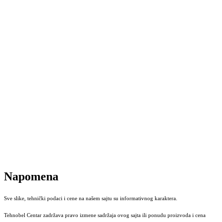
Napomena
Sve slike, tehnički podaci i cene na našem sajtu su informativnog karaktera.
Tehnobel Centar zadržava pravo izmene sadržaja ovog sajta ili ponudu proizvoda i cena