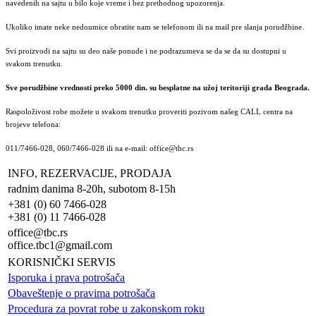
navedenih na sajtu u bilo koje vreme i bez prethodnog upozorenja.
Ukoliko imate neke nedoumice obratite nam se telefonom ili na mail pre slanja porudžbine.
Svi proizvodi na sajtu su deo naše ponude i ne podrazumeva se da se da su dostupni u
svakom trenutku.
Sve porudžbine vrednosti preko 5000 din. su besplatne na užoj teritoriji grada Beograda.
Raspoloživost robe možete u svakom trenutku proveriti pozivom našeg CALL centra na
brojeve telefona:
011/7466-028, 060/7466-028 ili na e-mail: office@tbc.rs
INFO, REZERVACIJE, PRODAJA
radnim danima 8-20h, subotom 8-15h
+381 (0) 60 7466-028
+381 (0) 11 7466-028
office@tbc.rs
office.tbc1@gmail.com
KORISNIČKI SERVIS
Isporuka i prava potrošača
Obaveštenje o pravima potrošača
Procedura za povrat robe u zakonskom roku