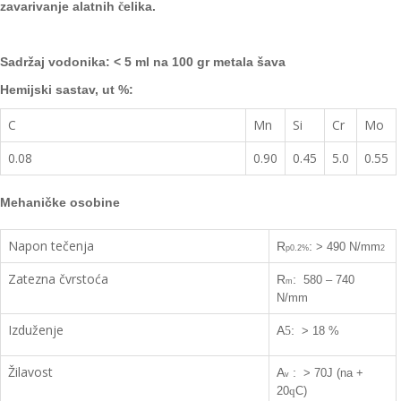
zavarivanje alatnih
elika.
č
Sadržaj vodonika:
< 5 ml na 100 gr metala šava
Hemijski sastav, ut %:
C
Mn
Si
Cr
Mo
0.08
0.90
0.45
5.0
0.55
Mehaničke osobine
Napon tečenja
R
:
> 490 N/mm
p0.2%
2
Zatezna čvrstoća
R
:
580 – 740
m
N/mm
Izduženje
A
:
5
> 18 %
Žilavost
A
:
> 70J (na +
v
20
C)
q