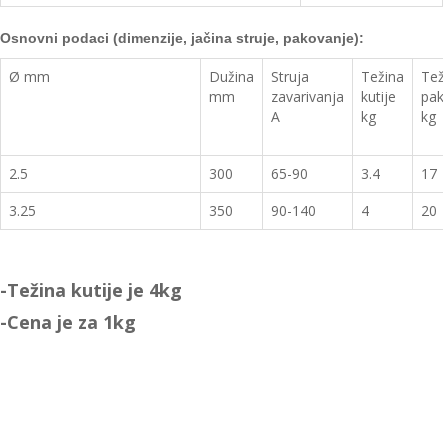
Osnovn
i podaci (dimenzije, jačina struje, pakovanje):
Ø mm
Dužina
Struja
Težina
Tež
mm
zavarivanja
kutije
pak
A
kg
kg
2.5
300
65-90
3.4
17
3.25
350
90-140
4
20
-Težina kutije je 4kg
-Cena je za 1kg