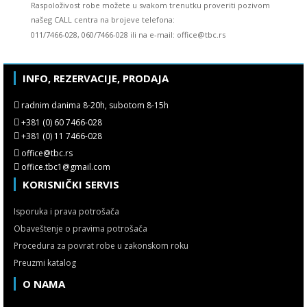
Raspoloživost robe možete u svakom trenutku proveriti pozivom
našeg CALL centra na brojeve telefona:
011/7466-028, 060/7466-028 ili na e-mail: office@tbc.rs
INFO, REZERVACIJE, PRODAJA
radnim danima 8-20h, subotom 8-15h
+381 (0) 60 7466-028
+381 (0) 11 7466-028
office@tbc.rs
office.tbc1@gmail.com
KORISNIČKI SERVIS
Isporuka i prava potrošača
Obaveštenje o pravima potrošača
Procedura za povrat robe u zakonskom roku
Preuzmi katalog
O NAMA