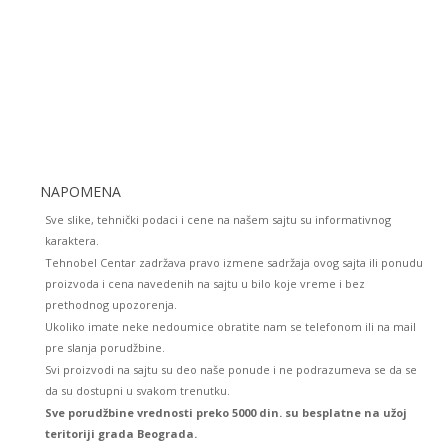
NAPOMENA
Sve slike, tehnički podaci i cene na našem sajtu su informativnog
karaktera.
Tehnobel Centar zadržava pravo izmene sadržaja ovog sajta ili ponudu
proizvoda i cena navedenih na sajtu u bilo koje vreme i bez
prethodnog upozorenja.
Ukoliko imate neke nedoumice obratite nam se telefonom ili na mail
pre slanja porudžbine.
Svi proizvodi na sajtu su deo naše ponude i ne podrazumeva se da se
da su dostupni u svakom trenutku.
Sve porudžbine vrednosti preko 5000 din. su besplatne na užoj
teritoriji grada Beograda.