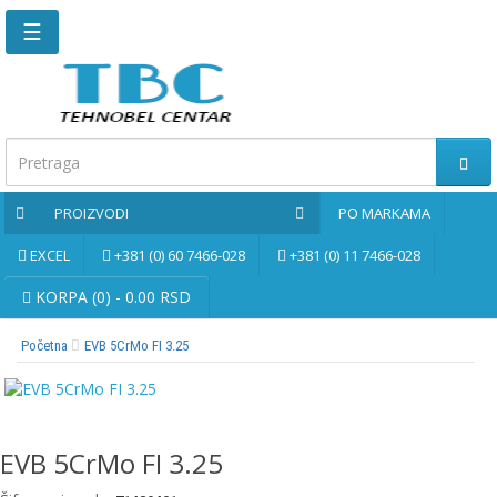
☰
Glavna
stranica
Kontaktirajte
nas
PROIZVODI
PO MARKAMA
Po
markama
EXCEL
+381 (0) 60 7466-028
+381 (0) 11 7466-028
PROIZVODI
KORPA (0) - 0.00 RSD
Početna
EVB 5CrMo FI 3.25
Bernardo
Brusne
i
rezne
EVB 5CrMo FI 3.25
ploče