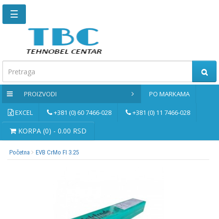
☰
Glavna
stranica
Kontaktirajte
nas
PROIZVODI
PO MARKAMA
Po
markama
EXCEL
+381 (0) 60 7466-028
+381 (0) 11 7466-028
PROIZVODI
KORPA (0) - 0.00 RSD
Početna
EVB CrMo FI 3.25
Bernardo
Brusne
i
rezne
ploče