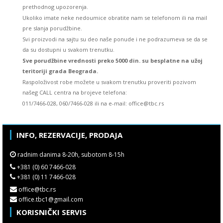
prethodnog upozorenja.
Ukoliko imate neke nedoumice obratite nam se telefonom ili na mail
pre slanja porudžbine.
Svi proizvodi na sajtu su deo naše ponude i ne podrazumeva se da se
da su dostupni u svakom trenutku.
Sve porudžbine vrednosti preko 5000 din. su besplatne na užoj
teritoriji grada Beograda.
Raspoloživost robe možete u svakom trenutku proveriti pozivom
našeg CALL centra na brojeve telefona:
011/7466-028, 060/7466-028 ili na e-mail: office@tbc.rs
INFO, REZERVACIJE, PRODAJA
radnim danima 8-20h, subotom 8-15h
+381 (0) 60 7466-028
+381 (0) 11 7466-028
office@tbc.rs
office.tbc1@gmail.com
KORISNIČKI SERVIS