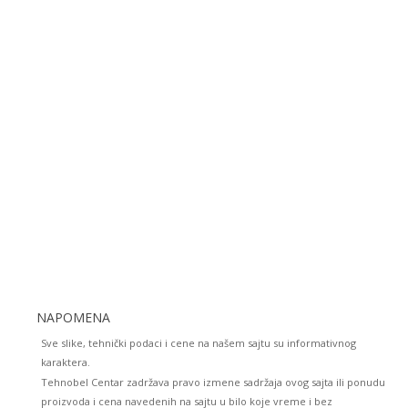
NAPOMENA
Sve slike, tehnički podaci i cene na našem sajtu su informativnog
karaktera.
Tehnobel Centar zadržava pravo izmene sadržaja ovog sajta ili ponudu
proizvoda i cena navedenih na sajtu u bilo koje vreme i bez