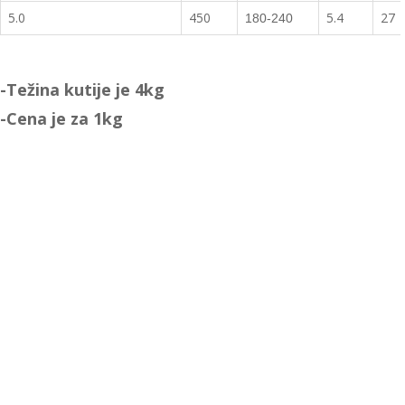
5.0
450
5.4
27
180-240
-Težina kutije je 4kg
-Cena je za 1kg