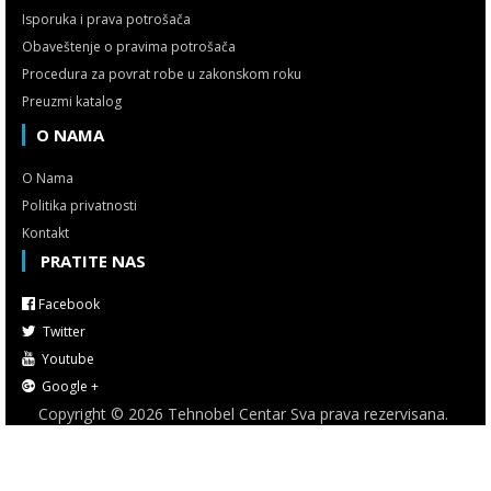
Isporuka i prava potrošača
Obaveštenje o pravima potrošača
Procedura za povrat robe u zakonskom roku
Preuzmi katalog
O NAMA
O Nama
Politika privatnosti
Kontakt
PRATITE NAS
Facebook
Twitter
Youtube
Google +
Copyright © 2026 Tehnobel Centar Sva prava rezervisana.