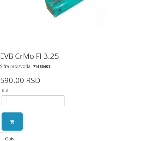
EWM
aparati
za
zavarivanje
Prenosni
računari
EVB CrMo FI 3.25
Pribor
Šifra proizvoda:
71485401
za
zavarivanje
590.00 RSD
Alati
Kol.
i
radionica
EHNOBEL
ENTAR
Opis