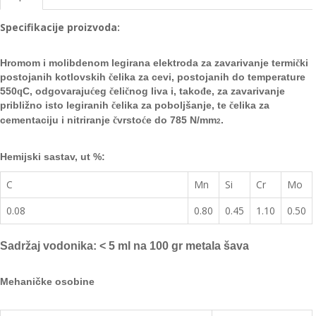
Specifikacije proizvoda:
Hromom i molibdenom legirana elektroda za zavarivanje termi
č
ki
postojanih kotlovskih
č
elika za cevi, postojanih do
temperature
550
q
C, odgovaraju
ć
eg
č
eli
č
nog liva i, tako
đ
e, za zavarivanje
približno isto legiranih
č
elika za poboljšanje, te
č
elika za
cementaciju i nitriranje
č
vrsto
ć
e do 785 N/mm
.
2
Hemijski sastav, ut %:
C
Mn
Si
Cr
Mo
0.08
0.80
0.45
1.10
0.50
Sadržaj vodonika:
< 5 ml na 100 gr metala šava
Mehaničke osobine