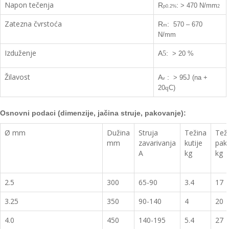
Napon tečenja
R
:
> 470 N/mm
p0.2%
2
Zatezna čvrstoća
R
:
570 – 670
m
N/mm
Izduženje
A
:
5
> 20 %
Žilavost
A
:
> 95J (na +
v
20
C)
q
Osnovn
i podaci (dimenzije, jačina struje, pakovanje):
Ø mm
Dužina
Struja
Težina
Tež
mm
zavarivanja
kutije
pak
A
kg
kg
2.5
300
65-90
3.4
17
3.25
350
90-140
4
20
4.0
450
140-195
5.4
27