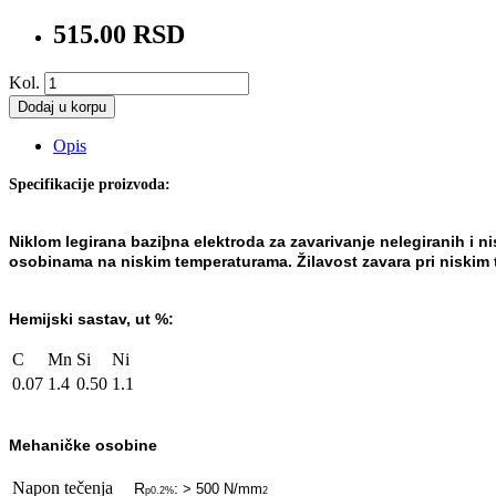
515.00 RSD
Kol.
Dodaj u korpu
Opis
Specifikacije proizvoda:
Niklom legirana bazi
na elektroda za zavarivanje nelegiranih i n
þ
osobinama na niskim temperaturama.
Žilavost zavara pri niskim
Hemijski sastav, ut %:
C
Mn
Si
Ni
0.07
1.4
0.50
1.1
Mehaničke osobine
Napon tečenja
R
:
> 500 N/mm
p0.2%
2