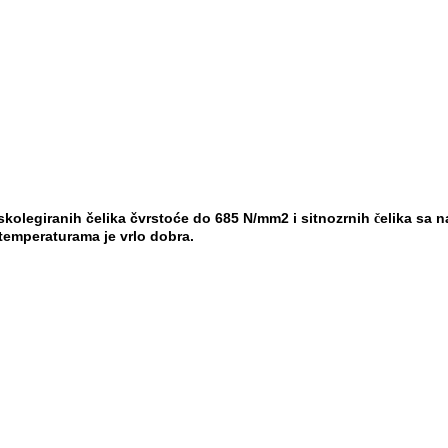
iskolegiranih čelika čvrstoće
do 685 N/mm
2
i sitnozrnih
elika sa 
č
 temperaturama je vrlo dobra.