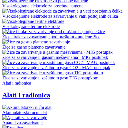
Visokolegirane elektrode za posebne namene
Visokolegirane elektrode za zavarivanje u vatri postojanih čelika
Visokolegirane feritne elektrode
Žice i trake za zavarivanje pod praškom - punjene žice
Žice za gasno plameno zavarivanje
Žice za zavarivanje u gasnim mešavinama - MIG postupak
Žice za zavarivanje u zaštitnom gasu CO2 - MAG postupak
Žice za zavarivanje u zaštitnom gasu TIG postupkom
Alati i radionica
Alati i radionica
Akumulatorski ručni alat
Aparati za zavarivanje