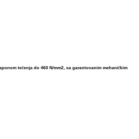
naponom te
enja do 460 N/mm
2
, sa garantovanim mehani
kim
č
č