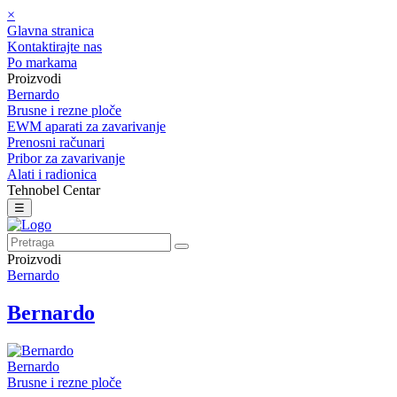
×
Glavna stranica
Kontaktirajte nas
Po markama
Proizvodi
Bernardo
Brusne i rezne ploče
EWM aparati za zavarivanje
Prenosni računari
Pribor za zavarivanje
Alati i radionica
Tehnobel Centar
☰
Proizvodi
Bernardo
Bernardo
Bernardo
Brusne i rezne ploče