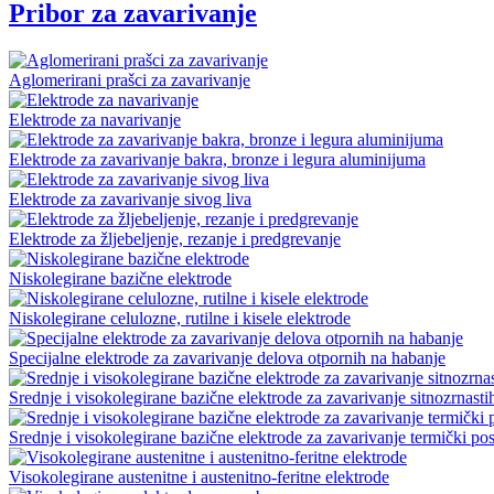
Pribor za zavarivanje
Aglomerirani prašci za zavarivanje
Elektrode za navarivanje
Elektrode za zavarivanje bakra, bronze i legura aluminijuma
Elektrode za zavarivanje sivog liva
Elektrode za žljebeljenje, rezanje i predgrevanje
Niskolegirane bazične elektrode
Niskolegirane celulozne, rutilne i kisele elektrode
Specijalne elektrode za zavarivanje delova otpornih na habanje
Srednje i visokolegirane bazične elektrode za zavarivanje sitnozrnasti
Srednje i visokolegirane bazične elektrode za zavarivanje termički pos
Visokolegirane austenitne i austenitno-feritne elektrode