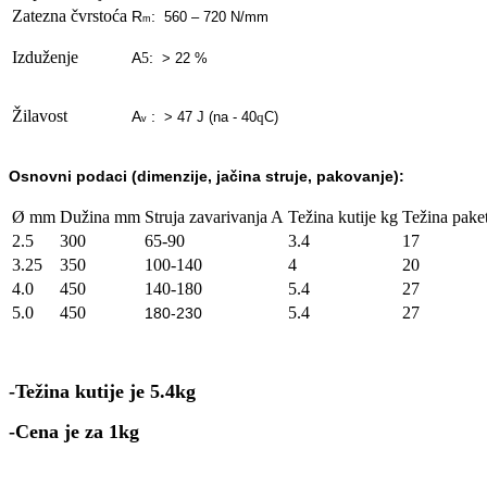
Zatezna čvrstoća
R
:
560 – 720 N/mm
m
Izduženje
A
:
5
> 22 %
Žilavost
A
:
> 47 J (na - 40
C)
q
v
Osnovn
i podaci (dimenzije, jačina struje, pakovanje):
Ø mm
Dužina mm
Struja zavarivanja A
Težina kutije kg
Težina pake
2.5
300
65-90
3.4
17
3.25
350
100-140
4
20
4.0
450
140-180
5.4
27
5.0
450
5.4
27
180-230
-Težina kutije je 5.4kg
-Cena je za 1kg