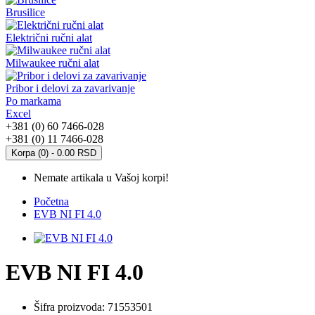
Brusilice
Električni ručni alat
Milwaukee ručni alat
Pribor i delovi za zavarivanje
Po markama
Excel
+381 (0) 60 7466-028
+381 (0) 11 7466-028
Korpa (0) - 0.00 RSD
Nemate artikala u Vašoj korpi!
Početna
EVB NI FI 4.0
EVB NI FI 4.0
Šifra proizvoda:
71553501