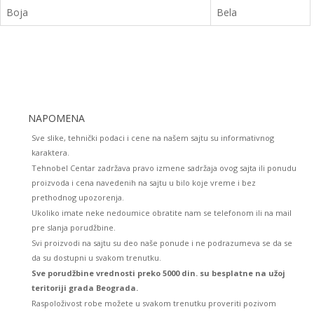
Boja
Bela
NAPOMENA
Sve slike, tehnički podaci i cene na našem sajtu su informativnog
karaktera.
Tehnobel Centar zadržava pravo izmene sadržaja ovog sajta ili ponudu
proizvoda i cena navedenih na sajtu u bilo koje vreme i bez
prethodnog upozorenja.
Ukoliko imate neke nedoumice obratite nam se telefonom ili na mail
pre slanja porudžbine.
Svi proizvodi na sajtu su deo naše ponude i ne podrazumeva se da se
da su dostupni u svakom trenutku.
Sve porudžbine vrednosti preko 5000 din. su besplatne na užoj
teritoriji grada Beograda.
Raspoloživost robe možete u svakom trenutku proveriti pozivom