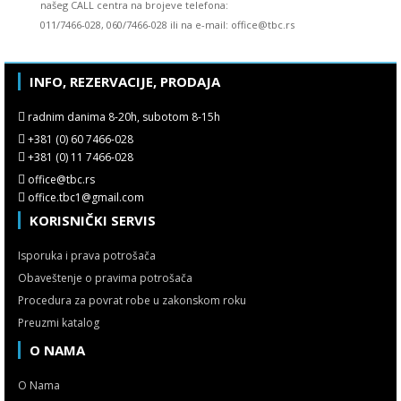
našeg CALL centra na brojeve telefona:
011/7466-028, 060/7466-028 ili na e-mail: office@tbc.rs
INFO, REZERVACIJE, PRODAJA
radnim danima 8-20h, subotom 8-15h
+381 (0) 60 7466-028
+381 (0) 11 7466-028
office@tbc.rs
office.tbc1@gmail.com
KORISNIČKI SERVIS
Isporuka i prava potrošača
Obaveštenje o pravima potrošača
Procedura za povrat robe u zakonskom roku
Preuzmi katalog
O NAMA
O Nama