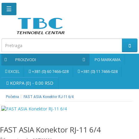
☰
Glavna
stranica
Kontaktirajte
nas
PROIZVODI
PO MARKAMA
Po
markama
EXCEL
+381 (0) 60 7466-028
+381 (0) 11 7466-028
PROIZVODI
KORPA (0) - 0.00 RSD
Početna
FAST ASIA Konektor RJ-11 6/4
Bernardo
Brusne
i
rezne
FAST ASIA Konektor RJ-11 6/4
ploče