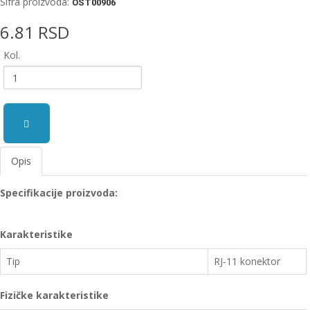
Šifra proizvoda:
OST00906
EWM
6.81 RSD
aparati
za
Kol.
zavarivanje
Prenosni
računari
Pribor
za
Opis
zavarivanje
Specifikacije proizvoda:
Alati
i
radionica
Karakteristike
EHNOBEL
Tip
RJ-11 konektor
ENTAR
Fizičke karakteristike