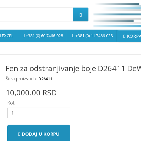
EXCEL
+381 (0) 60 7466-028
+381 (0) 11 7466-028
KORPA 
Fen za odstranjivanje boje D26411 D
Šifra proizvoda:
D26411
10,000.00 RSD
Kol.
DODAJ U KORPU