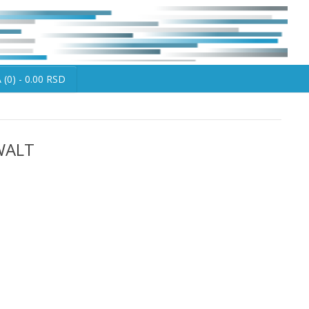
(0) - 0.00 RSD
eWALT