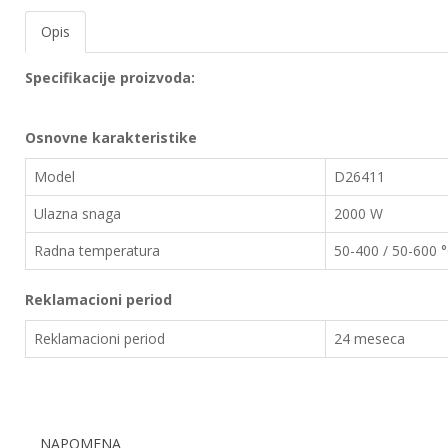
EWM
Opis
aparati
za
Specifikacije proizvoda:
zavarivanje
Prenosni
Osnovne karakteristike
računari
Model
D26411
Pribor
Ulazna snaga
2000 W
za
zavarivanje
Radna temperatura
50-400 / 50-600 
Alati
Reklamacioni period
i
radionica
Reklamacioni period
24 meseca
EHNOBEL
ENTAR
NAPOMENA