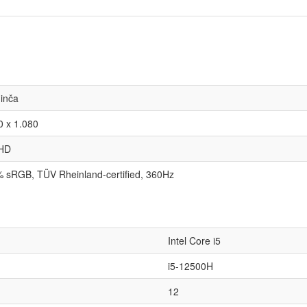
 inča
0 x 1.080
 HD
 sRGB, TÜV Rheinland-certified, 360Hz
Intel Core i5
i5-12500H
12