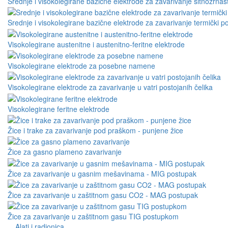
Srednje i visokolegirane bazične elektrode za zavarivanje sitnozrnast
Srednje i visokolegirane bazične elektrode za zavarivanje termički po
Visokolegirane austenitne i austenitno-feritne elektrode
Visokolegirane elektrode za posebne namene
Visokolegirane elektrode za zavarivanje u vatri postojanih čelika
Visokolegirane feritne elektrode
Žice i trake za zavarivanje pod praškom - punjene žice
Žice za gasno plameno zavarivanje
Žice za zavarivanje u gasnim mešavinama - MIG postupak
Žice za zavarivanje u zaštitnom gasu CO2 - MAG postupak
Žice za zavarivanje u zaštitnom gasu TIG postupkom
Alati i radionica