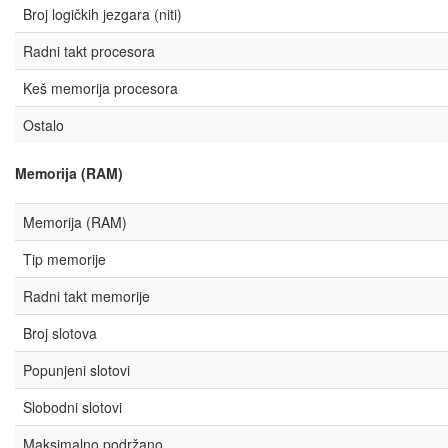
Broj logičkih jezgara (niti)
Radni takt procesora
Keš memorija procesora
Ostalo
Memorija (RAM)
Memorija (RAM)
Tip memorije
Radni takt memorije
Broj slotova
Popunjeni slotovi
Slobodni slotovi
Maksimalno podržano