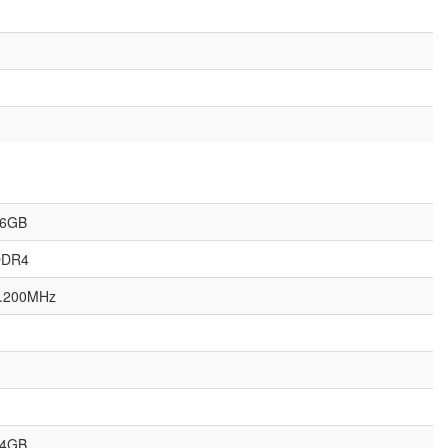
6GB
DDR4
.200MHz
4GB