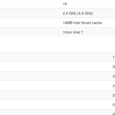
16
2.5 GHz (4.5 GHz)
18MB Intel Smart cache
10nm Intel 7
1
3
2
2
0
6