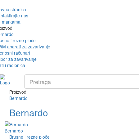
avna stranica
ntaktirajte nas
o markama
oizvodi
rnardo
usne i rezne ploče
M aparati za zavarivanje
enosni računari
ibor za zavarivanje
ati i radionica
Proizvodi
Bernardo
Bernardo
Bernardo
Brusne i rezne ploče