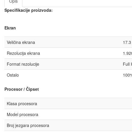
Opis
Specifikacije proizvoda:
Ekran
Veličina ekrana
17.3
Rezolucija ekrana
1.92
Format rezolucije
Full
Ostalo
100%
Procesor / Čipset
Klasa procesora
Model procesora
Broj jezgara procesora