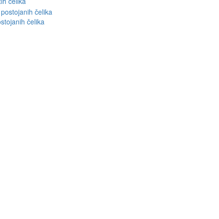
ih čelika
stojanih čelika