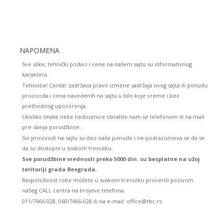
NAPOMENA
Sve slike, tehnički podaci i cene na našem sajtu su informativnog
karaktera.
Tehnobel Centar zadržava pravo izmene sadržaja ovog sajta ili ponudu
proizvoda i cena navedenih na sajtu u bilo koje vreme i bez
prethodnog upozorenja.
Ukoliko imate neke nedoumice obratite nam se telefonom ili na mail
pre slanja porudžbine.
Svi proizvodi na sajtu su deo naše ponude i ne podrazumeva se da se
da su dostupni u svakom trenutku.
Sve porudžbine vrednosti preko 5000 din. su besplatne na užoj
teritoriji grada Beograda.
Raspoloživost robe možete u svakom trenutku proveriti pozivom
našeg CALL centra na brojeve telefona:
011/7466-028, 060/7466-028 ili na e-mail: office@tbc.rs