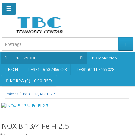
☰
Glavna
stranica
Kontaktirajte
nas
PROIZVODI
PO MARKAMA
Po
markama
EXCEL
+381 (0) 60 7466-028
+381 (0) 11 7466-028
PROIZVODI
KORPA (0) - 0.00 RSD
Početna
INOX B 13/4 Fe FI 2.5
Bernardo
Brusne
i
rezne
INOX B 13/4 Fe FI 2.5
ploče