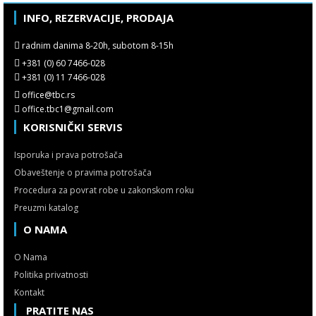
INFO, REZERVACIJE, PRODAJA
radnim danima 8-20h, subotom 8-15h
+381 (0) 60 7466-028
+381 (0) 11 7466-028
office@tbc.rs
office.tbc1@gmail.com
KORISNIČKI SERVIS
Isporuka i prava potrošača
Obaveštenje o pravima potrošača
Procedura za povrat robe u zakonskom roku
Preuzmi katalog
O NAMA
O Nama
Politika privatnosti
Kontakt
PRATITE NAS