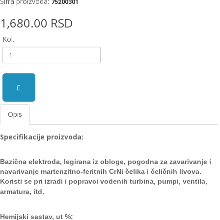
Šifra proizvoda:
75200301
EWM
1,680.00 RSD
aparati
za
Kol.
zavarivanje
Prenosni
računari
Pribor
za
Opis
zavarivanje
Specifikacije proizvoda:
Alati
i
radionica
Bazična elektroda, legirana iz obloge, pogodna za zavarivanje i
navarivanje martenzitno-feritnih CrNi čelika i
čeličnih livova.
EHNOBEL
Koristi se pri izradi i popravci vodenih turbi
na, pumpi, ventila,
ENTAR
armatura, itd.
Hemijski sastav, ut %: