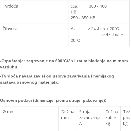
Tvrdoća
cca.
300 - 400
HB
250 - 350 HB
Žilavost
A
: > 24 J na + 20
°C
v
> 47 J na +
20
°C
-Otpuštanje: zagrevanje na 600
°C
/
2h i zatim hlađenje na mirnom
vazduhu.
-
Tvrdoća navara zavisi od uslova zavarivanja i hemijskog
s
astava
osnovnog materijala.
Osnovn
i podaci (dimenzije, jačina struje, pakovanje):
Ø mm
Dužina
Struja
Težina
Tež
mm
zavarivanja
kutije
pak
A
kg
kg