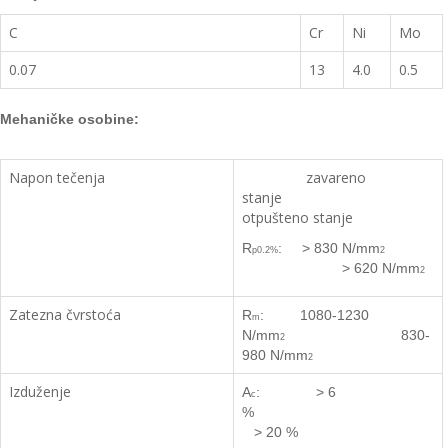
C
Cr
Ni
Mo
0.07
13
4.0
0.5
Mehaničke osobine:
Napon tečenja
zavareno
stanje
otpušteno stanje
R
: > 830 N/mm
p0.2%
2
> 620 N/mm
2
Zatezna čvrstoća
R
: 1080-1230
m
N/mm
830-
2
980 N/mm
2
Izduženje
A
: > 6
c
%
> 20 %