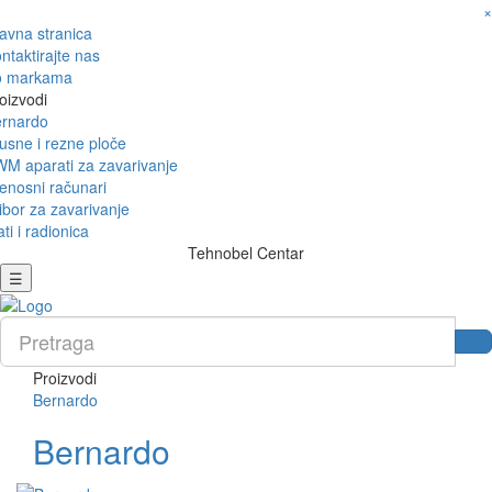
×
avna stranica
ntaktirajte nas
o markama
oizvodi
rnardo
usne i rezne ploče
M aparati za zavarivanje
enosni računari
ibor za zavarivanje
ati i radionica
Tehnobel Centar
☰
Proizvodi
Bernardo
Bernardo