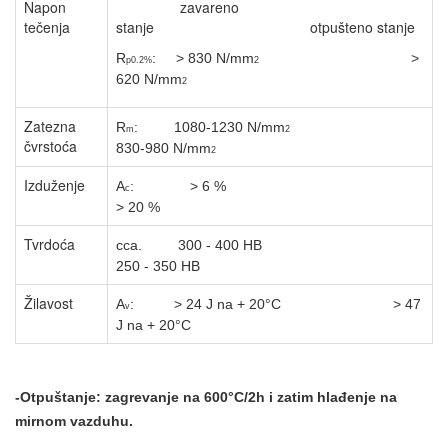
Napon
zavareno
tečenja
stanje otpušteno stanje
R
: > 830 N/mm
>
p0.2%
2
620 N/mm
2
Zatezna
R
: 1080-1230 N/mm
m
2
čvrstoća
830-980 N/mm
2
Izduženje
A
: > 6 %
c
> 20 %
Tvrdoća
cca.
300 - 400 HB
250 - 350 HB
Žilavost
A
: > 24 J na + 20
°C
> 47
v
J na + 20
°C
-Otpuštanje: zagrevanje na 600
°C
/
2h i zatim hlađenje na
mirnom
vazduhu.