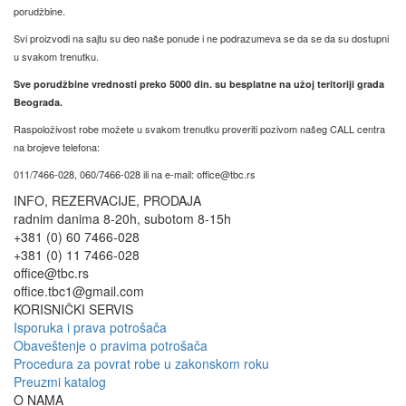
porudžbine.
Svi proizvodi na sajtu su deo naše ponude i ne podrazumeva se da se da su dostupni
u svakom trenutku.
Sve porudžbine vrednosti preko 5000 din. su besplatne na užoj teritoriji grada
Beograda.
Raspoloživost robe možete u svakom trenutku proveriti pozivom našeg CALL centra
na brojeve telefona:
011/7466-028, 060/7466-028 ili na e-mail: office@tbc.rs
INFO, REZERVACIJE, PRODAJA
radnim danima 8-20h, subotom 8-15h
+381 (0) 60 7466-028
+381 (0) 11 7466-028
office@tbc.rs
office.tbc1@gmail.com
KORISNIČKI SERVIS
Isporuka i prava potrošača
Obaveštenje o pravima potrošača
Procedura za povrat robe u zakonskom roku
Preuzmi katalog
O NAMA