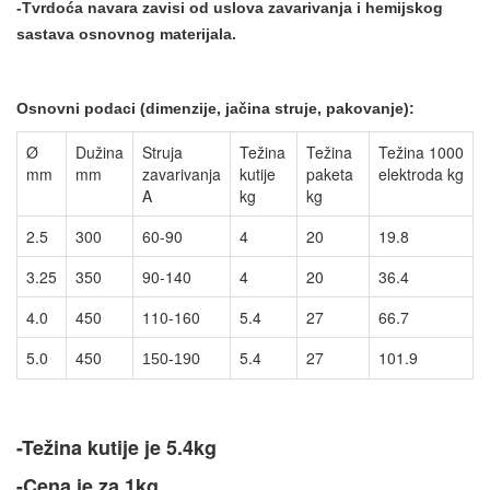
-
Tvrdoća navara zavisi od uslova zavarivanja i hemijskog
s
astava
osnovnog materijala.
Osnovn
i podaci (dimenzije, jačina struje, pakovanje):
Ø
Dužina
Struja
Težina
Težina
Težina 1000
mm
mm
zavarivanja
kutije
paketa
elektroda kg
A
kg
kg
2.5
300
60-90
4
20
19.8
3.25
350
90-140
4
20
36.4
4.0
450
110-160
5.4
27
66.7
5.0
450
5.4
27
101.9
150-190
-Težina kutije je 5.4kg
-Cena je za 1kg