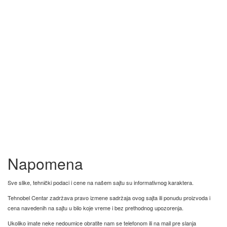
Napomena
Sve slike, tehnički podaci i cene na našem sajtu su informativnog karaktera.
Tehnobel Centar zadržava pravo izmene sadržaja ovog sajta ili ponudu proizvoda i
cena navedenih na sajtu u bilo koje vreme i bez prethodnog upozorenja.
Ukoliko imate neke nedoumice obratite nam se telefonom ili na mail pre slanja