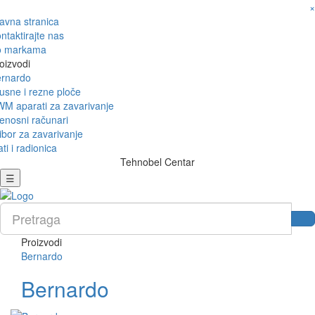
×
avna stranica
ntaktirajte nas
o markama
oizvodi
rnardo
usne i rezne ploče
M aparati za zavarivanje
enosni računari
ibor za zavarivanje
ati i radionica
Tehnobel Centar
☰
Proizvodi
Bernardo
Bernardo