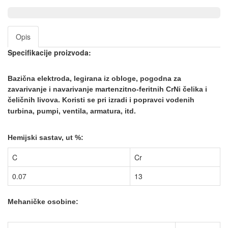
Opis
Specifikacije proizvoda:
Bazična elektroda, legirana iz obloge, pogodna za
zavarivanje i
navarivanje martenzitno-feritnih CrNi čelika i
čeličnih livova. Koristi se pri izradi i popravci vodenih
turbi
na, pumpi, ventila, armatura, itd.
Hemijski sastav, ut %:
C
Cr
0.07
13
Mehaničke osobine: