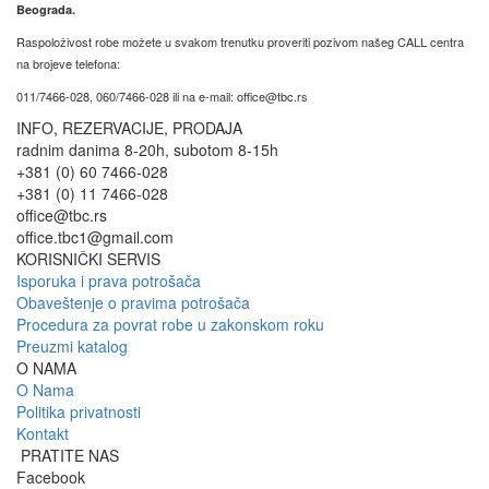
Beograda.
Raspoloživost robe možete u svakom trenutku proveriti pozivom našeg CALL centra
na brojeve telefona:
011/7466-028, 060/7466-028 ili na e-mail: office@tbc.rs
INFO, REZERVACIJE, PRODAJA
radnim danima 8-20h, subotom 8-15h
+381 (0) 60 7466-028
+381 (0) 11 7466-028
office@tbc.rs
office.tbc1@gmail.com
KORISNIČKI SERVIS
Isporuka i prava potrošača
Obaveštenje o pravima potrošača
Procedura za povrat robe u zakonskom roku
Preuzmi katalog
O NAMA
O Nama
Politika privatnosti
Kontakt
PRATITE NAS
Facebook