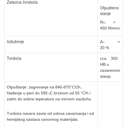
Zatezna čvrstoća
Otpušteno
stanje
R
:
>
m
450 N/mm
2
Izduženje
A
: >
c
20 %
Tvrdoća
cca. 350
HB u
zavarenom
stan
ju
Otpuštanje: zagrevanje na 840-870
°C
/
2h,
hlađenje u peći do 595
C
brzinom od 55
°C
/
h i
o
zatim do sobne teperature na mirnom vazduhu.
Tvrdoća navara zavisi od uslova zavarivanja i od
hemijsko
g sastava
osnovnog materijala.