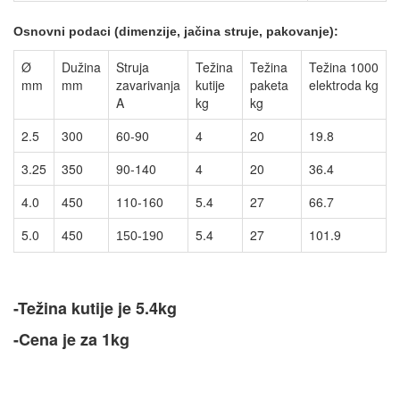
Osnovn
i podaci (dimenzije, jačina struje, pakovanje):
Ø
Dužina
Struja
Težina
Težina
Težina 1000
mm
mm
zavarivanja
kutije
paketa
elektroda kg
A
kg
kg
2.5
300
60-90
4
20
19.8
3.25
350
90-140
4
20
36.4
4.0
450
110-160
5.4
27
66.7
5.0
450
5.4
27
101.9
150-190
-Težina kutije je 5.4kg
-Cena je za 1kg