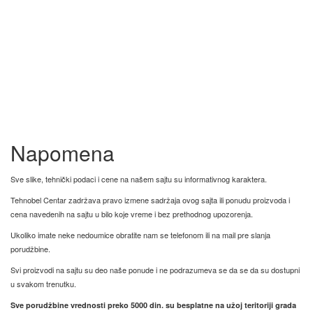
Napomena
Sve slike, tehnički podaci i cene na našem sajtu su informativnog karaktera.
Tehnobel Centar zadržava pravo izmene sadržaja ovog sajta ili ponudu proizvoda i
cena navedenih na sajtu u bilo koje vreme i bez prethodnog upozorenja.
Ukoliko imate neke nedoumice obratite nam se telefonom ili na mail pre slanja
porudžbine.
Svi proizvodi na sajtu su deo naše ponude i ne podrazumeva se da se da su dostupni
u svakom trenutku.
Sve porudžbine vrednosti preko 5000 din. su besplatne na užoj teritoriji grada