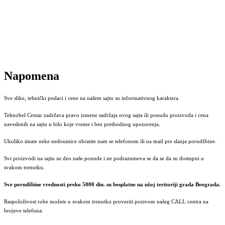
Napomena
Sve slike, tehnički podaci i cene na našem sajtu su informativnog karaktera.
Tehnobel Centar zadržava pravo izmene sadržaja ovog sajta ili ponudu proizvoda i cena
navedenih na sajtu u bilo koje vreme i bez prethodnog upozorenja.
Ukoliko imate neke nedoumice obratite nam se telefonom ili na mail pre slanja porudžbine.
Svi proizvodi na sajtu su deo naše ponude i ne podrazumeva se da se da su dostupni u
svakom trenutku.
Sve porudžbine vrednosti preko 5000 din. su besplatne na užoj teritoriji grada Beograda.
Raspoloživost robe možete u svakom trenutku proveriti pozivom našeg CALL centra na
brojeve telefona: