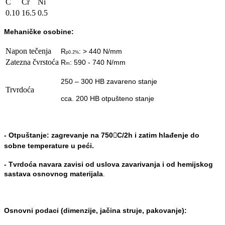
C
Cr
Ni
0.10
16.5
0.5
Mehaničke osobine:
Napon tečenja
R
: > 440 N/mm
p0.2%
Zatezna čvrstoća
R
: 590 - 740 N/mm
m
250 – 300 HB
zavareno stanje
Trvrdoća
cca.
200 HB
otpušteno stanje
-
Otpuštanje: zagrevanje na 750

C/2h i zatim hlađenje do
sobne
temperature u peći.
-
Tvrdoća navara zavisi od uslova zavarivanja i od hemijskog
sastava
osnovnog materijala
.
Osnovn
i podaci (dimenzije, jačina struje, pakovanje):