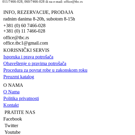
011/7466-028, 060/7466-028 ili na e-mail: office@tbc.rs
INFO, REZERVACIJE, PRODAJA
radnim danima 8-20h, subotom 8-15h
+381 (0) 60 7466-028
+381 (0) 11 7466-028
office@tbc.rs
office.tbc1@gmail.com
KORISNIČKI SERVIS
Isporuka i prava potrošača
Obaveštenje o pravima potrošača
Procedura za povrat robe u zakonskom roku
Preuzmi katalog
O NAMA
O Nama
Politika privatnosti
Kontakt
PRATITE NAS
Facebook
Twitter
Youtube