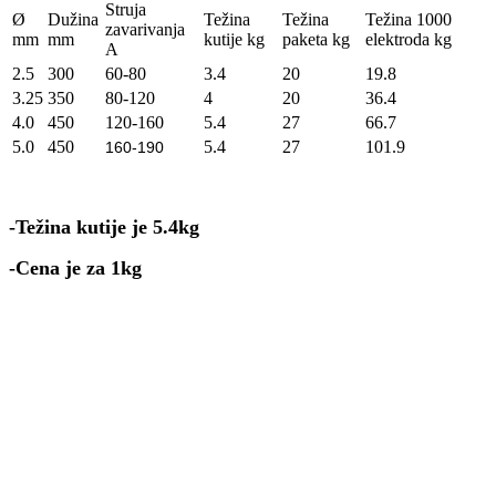
Struja
Ø
Dužina
Težina
Težina
Težina 1000
zavarivanja
mm
mm
kutije kg
paketa kg
elektroda kg
A
2.5
300
60-80
3.4
20
19.8
3.25
350
80-120
4
20
36.4
4.0
450
120-160
5.4
27
66.7
5.0
450
5.4
27
101.9
160-190
-Težina kutije je 5.4kg
-Cena je za 1kg