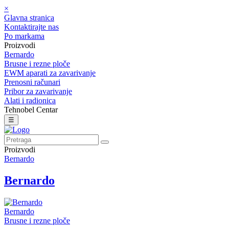
×
Glavna stranica
Kontaktirajte nas
Po markama
Proizvodi
Bernardo
Brusne i rezne ploče
EWM aparati za zavarivanje
Prenosni računari
Pribor za zavarivanje
Alati i radionica
Tehnobel Centar
☰
Proizvodi
Bernardo
Bernardo
Bernardo
Brusne i rezne ploče