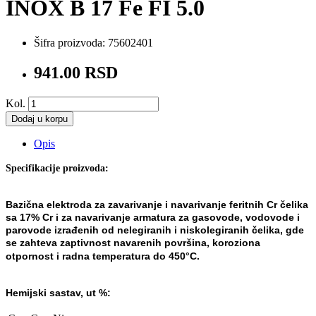
INOX B 17 Fe FI 5.0
Šifra proizvoda:
75602401
941.00 RSD
Kol.
Dodaj u korpu
Opis
Specifikacije proizvoda:
Bazična elektroda za zavarivanje i navarivanje feritnih Cr čeli
ka
sa 17% Cr i za navarivanje armatura za
gasovode, vodovode i
parovode izrađenih od nelegiranih i niskol
egiranih čelika, gde
se zahteva zaptivnost
navarenih površina, koroziona
otpornost i radna temperatura do
450°C.
Hemijski sastav, ut %: