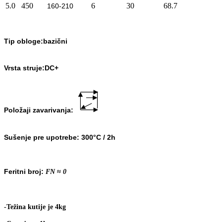
5.0
450
6
30
68.7
160-210
Tip obloge:bazični
Vrsta struje:DC+
Položaji zavarivanja:
Sušenje pre upotrebe:
300
°C
/ 2h
Feritni broj:
FN
≈
0
-Težina kutije je 4kg