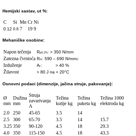
Hemijski sastav, ut %:
C
Si
Mn
Cr
Ni
7
19
9
0.12
0.8
Mehaničke osobine:
Napon tečenja
R
: > 350 N/mm
p0.2%
Zatezna čvrstoća
R
: 590 – 690 N/mm
m
2
Izduženje
A
: > 40 %
c
Žilavost
> 80 J na + 20
°C
Osnovn
i podaci (dimenzije, jačina struje, pakovanje):
Struja
Ø
Dužina
Težina
Težina
Težina 1000
zavarivanja
mm
mm
kutije kg
paketa kg
elektroda kg
A
2.0
250
45-65
3.5
14
2.5
300
65-70
3.5
14
15.7
3.25
350
90-120
4.5
18
29.3
4.0
350
115-150
4.5
18
43.3