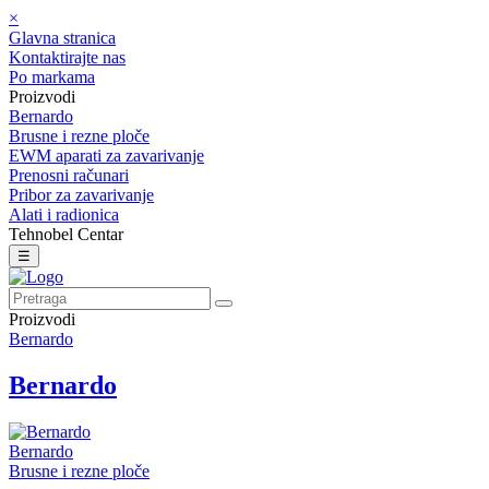
×
Glavna stranica
Kontaktirajte nas
Po markama
Proizvodi
Bernardo
Brusne i rezne ploče
EWM aparati za zavarivanje
Prenosni računari
Pribor za zavarivanje
Alati i radionica
Tehnobel Centar
☰
Proizvodi
Bernardo
Bernardo
Bernardo
Brusne i rezne ploče