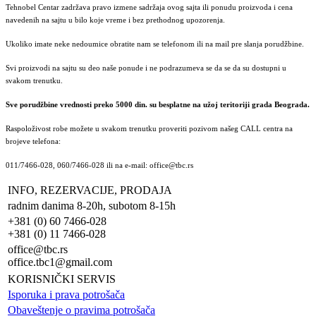
Tehnobel Centar zadržava pravo izmene sadržaja ovog sajta ili ponudu proizvoda i cena
navedenih na sajtu u bilo koje vreme i bez prethodnog upozorenja.
Ukoliko imate neke nedoumice obratite nam se telefonom ili na mail pre slanja porudžbine.
Svi proizvodi na sajtu su deo naše ponude i ne podrazumeva se da se da su dostupni u
svakom trenutku.
Sve porudžbine vrednosti preko 5000 din. su besplatne na užoj teritoriji grada Beograda.
Raspoloživost robe možete u svakom trenutku proveriti pozivom našeg CALL centra na
brojeve telefona:
011/7466-028, 060/7466-028 ili na e-mail: office@tbc.rs
INFO, REZERVACIJE, PRODAJA
radnim danima 8-20h, subotom 8-15h
+381 (0) 60 7466-028
+381 (0) 11 7466-028
office@tbc.rs
office.tbc1@gmail.com
KORISNIČKI SERVIS
Isporuka i prava potrošača
Obaveštenje o pravima potrošača