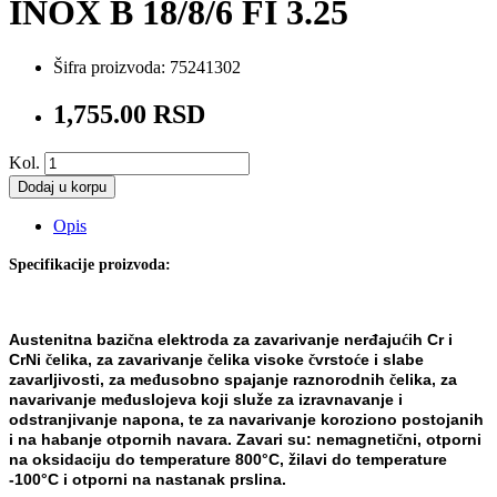
INOX B 18/8/6 FI 3.25
Šifra proizvoda:
75241302
1,755.00 RSD
Kol.
Dodaj u korpu
Opis
Specifikacije proizvoda:
Austenitna bazi
na elektroda za zavarivanje nerđ
aju
ih Cr i
č
ć
CrNi
elika, za zavarivanje
elika visoke
vrsto
e i slabe
č
č
č
ć
zavarljivosti, za me
usobno spajanje raznorodnih
elika, za
đ
č
navarivanje me
uslojeva koji služe za izravnavanje i
đ
odstranjivanje napona, te za navarivanje koroziono postojanih
i na habanje otpornih navara. Zavari su: nemagneti
ni,
otporni
č
na oksidaciju do temperature 800
°C
, žilavi do temperature
-100
°C
i otporni na nastanak prslina.