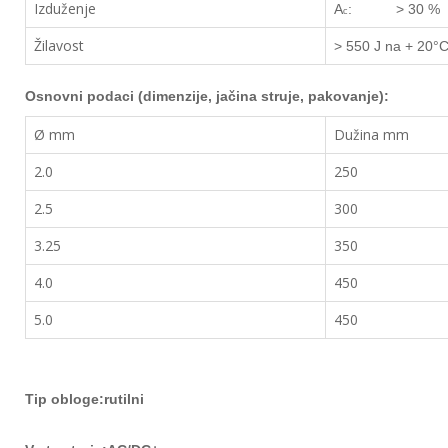
Izduženje
A
: > 30 %
c
Žilavost
> 550 J na + 20
°
Osnovn
i podaci (dimenzije, jačina struje, pakovanje):
Ø mm
Dužina mm
2.0
250
2.5
300
3.25
350
4.0
450
5.0
450
Tip obloge:rutilni