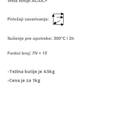
Vrsta struje:AC/DC+
Položaji zavarivanja:
Sušenje pre upotrebe:
300
°C
/ 2h
FN
≈
10
Feritni broj:
-Težina kutije je 4.5kg
-Cena je za 1kg