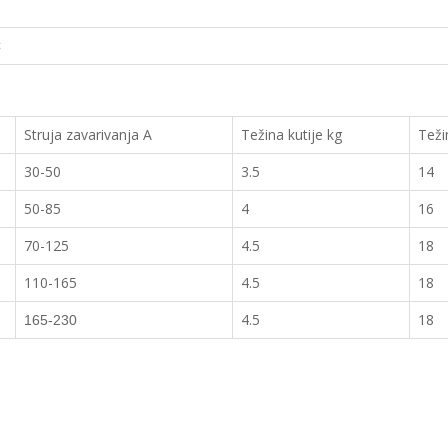
C
Struja zavarivanja A
Težina kutije kg
Teži
30-50
3.5
14
50-85
4
16
70-125
4.5
18
110-165
4.5
18
4.5
18
165-230