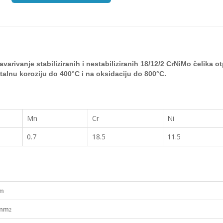
avarivanje stabiliziranih i nestabiliziranih 18/12/2
CrNiMo čelika ot
istalnu koroziju do 400
°C
i na oksidaciju do 800
°C
.
Mn
Cr
Ni
0.7
18.5
11.5
mm
/mm
2