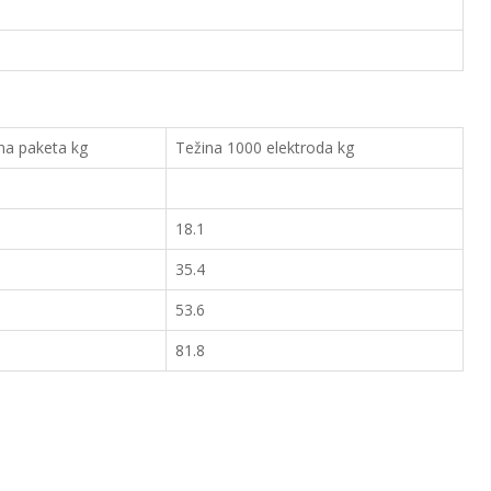
na paketa kg
Težina 1000 elektroda kg
18.1
35.4
53.6
81.8