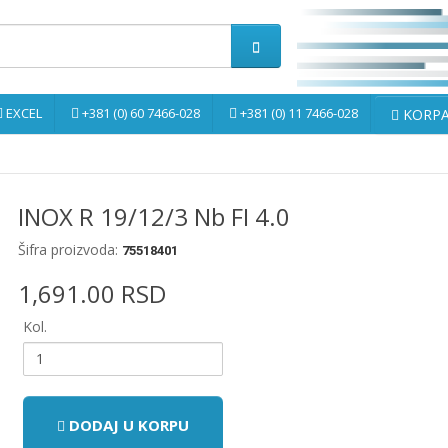
EXCEL
+381 (0) 60 7466-028
+381 (0) 11 7466-028
KORPA 
INOX R 19/12/3 Nb FI 4.0
Šifra proizvoda:
75518401
1,691.00 RSD
Kol.
DODAJ U KORPU