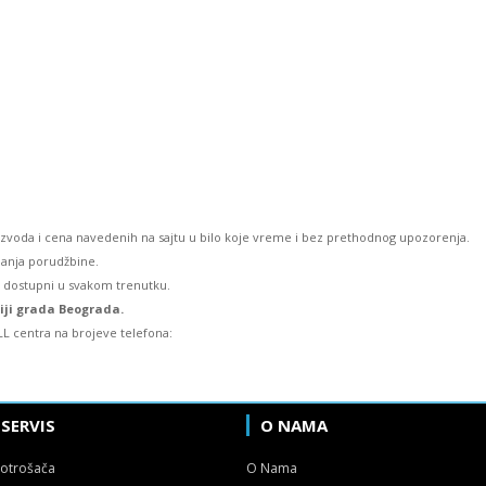
izvoda i cena navedenih na sajtu u bilo koje vreme i bez prethodnog upozorenja.
lanja porudžbine.
u dostupni u svakom trenutku.
riji grada Beograda.
L centra na brojeve telefona:
 SERVIS
O NAMA
potrošača
O Nama