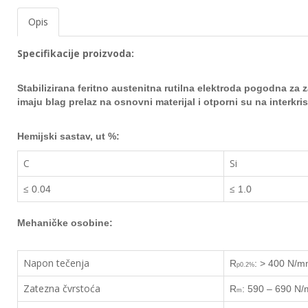
EWM
Opis
aparati
za
Specifikacije proizvoda:
zavarivanje
Stabilizirana feritno austenitna rutilna elektroda pogodna za z
Prenosni
imaju blag prelaz na osnovni
materijal i otporni su na interkr
računari
Pribor
Hemijski sastav, ut %:
za
zavarivanje
C
Si
≤
≤
0.04
1.0
Alati
i
radionica
Mehaničke osobine:
EHNOBEL
Napon tečenja
R
: > 400 N/
ENTAR
p0.2%
Zatezna čvrstoća
R
: 590 – 690 N
m