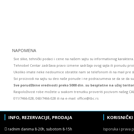
NAPOMENA
Sve slike, tehnički podaci i cene na našem sajtu su informativnog karaktera.
Tehnobel Centar zadržava pravo izmene sadržaja ovog sajta ili ponudu pro
Ukoliko imate neke nedoumice obratite nam se telefonom ili na mail pre s
Svi proizvodi na sajtu su deo naše ponude i ne podrazumeva se da se da s
Sve porudžbine vrednosti preko 5000 din. su besplatne na užoj terito
Raspoloživost robe možete u svakom trenutku proveriti pozivom našeg CAL
011/7466-028, 060/7466-028 ili na e-mail: office@tbc.rs
INFO, REZERVACIJE, PRODAJA
KORISNIČKI
radnim danima 8-20h, subotom 8-15h
Isporuka i prava 