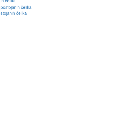
ih čelika
stojanih čelika