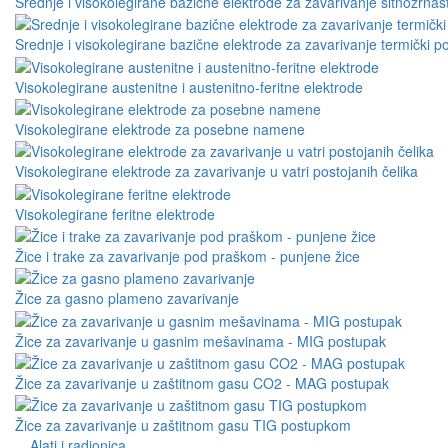
Srednje i visokolegirane bazične elektrode za zavarivanje sitnozrnast
Srednje i visokolegirane bazične elektrode za zavarivanje termički po
Visokolegirane austenitne i austenitno-feritne elektrode
Visokolegirane elektrode za posebne namene
Visokolegirane elektrode za zavarivanje u vatri postojanih čelika
Visokolegirane feritne elektrode
Žice i trake za zavarivanje pod praškom - punjene žice
Žice za gasno plameno zavarivanje
Žice za zavarivanje u gasnim mešavinama - MIG postupak
Žice za zavarivanje u zaštitnom gasu CO2 - MAG postupak
Žice za zavarivanje u zaštitnom gasu TIG postupkom
Alati i radionica