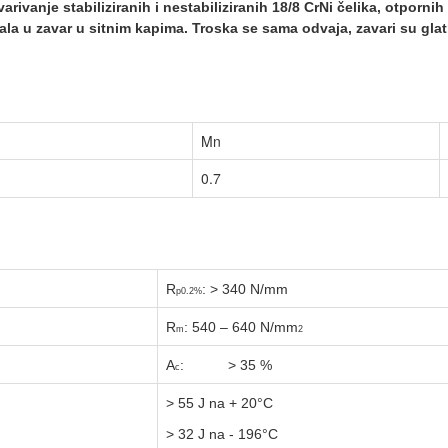
varivanje stabiliziranih i nestabiliziranih 18/8 CrNi
čelika, otpornih
ala u zavar u sitnim kapima. Troska se
sama odvaja, zavari su glat
Mn
0.7
R
: > 340 N/mm
p0.2%
R
: 540 – 640 N/mm
m
2
A
: > 35 %
c
> 55 J na + 20
°C
> 3
2 J na - 196
°C