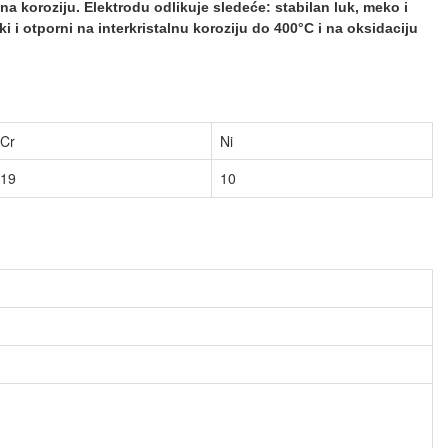
 na koroziju. Elektrodu odlikuje sledeće: stabi
lan luk, meko i
ki i otporni na
interkristalnu koroziju do 400
°C
i na oksidaciju
Cr
Ni
19
10