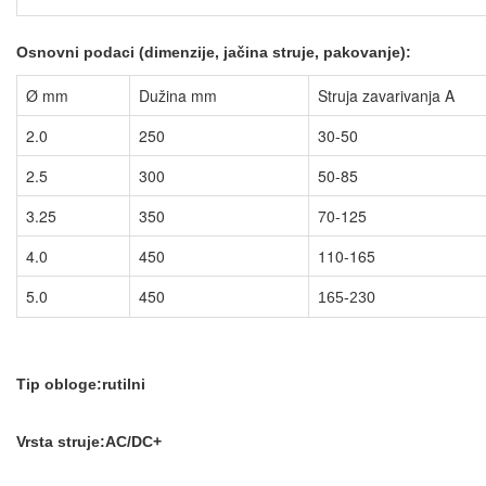
Osnovn
i podaci (dimenzije, jačina struje, pakovanje):
Ø mm
Dužina mm
Struja zavarivanja A
2.0
250
30-50
2.5
300
50-85
3.25
350
70-125
4.0
450
110-165
5.0
450
165-230
Tip obloge:rutilni
Vrsta struje:AC/DC+