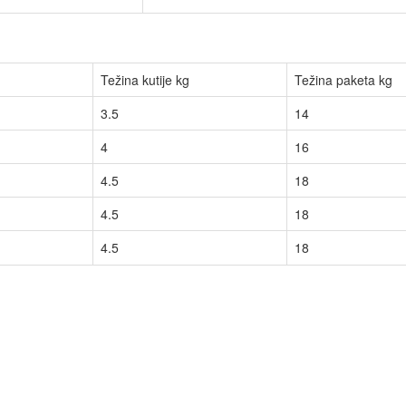
Težina kutije kg
Težina paketa kg
3.5
14
4
16
4.5
18
4.5
18
4.5
18