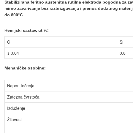
Stabilizirana feritno austenitna rutilna elektroda pogodna za z
a
mirno zavarivanje bez razbrizgavanja
i prenos dodatnog materij
do 800
°C
.
Hemijski sastav, ut %:
C
Si
≤
0.8
0.04
Mehaničke osobine:
Napon tečenja
Zatezna čvrstoća
Izduženje
Žilavost