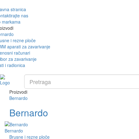
avna stranica
ntaktirajte nas
o markama
oizvodi
rnardo
usne i rezne ploče
M aparati za zavarivanje
enosni računari
ibor za zavarivanje
ati i radionica
Proizvodi
Bernardo
Bernardo
Bernardo
Brusne i rezne ploče