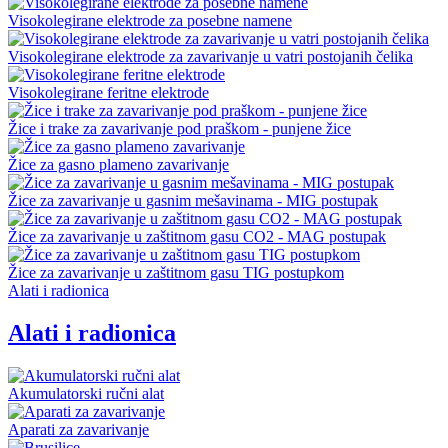
Visokolegirane elektrode za posebne namene
Visokolegirane elektrode za zavarivanje u vatri postojanih čelika
Visokolegirane feritne elektrode
Žice i trake za zavarivanje pod praškom - punjene žice
Žice za gasno plameno zavarivanje
Žice za zavarivanje u gasnim mešavinama - MIG postupak
Žice za zavarivanje u zaštitnom gasu CO2 - MAG postupak
Žice za zavarivanje u zaštitnom gasu TIG postupkom
Alati i radionica
Alati i radionica
Akumulatorski ručni alat
Aparati za zavarivanje