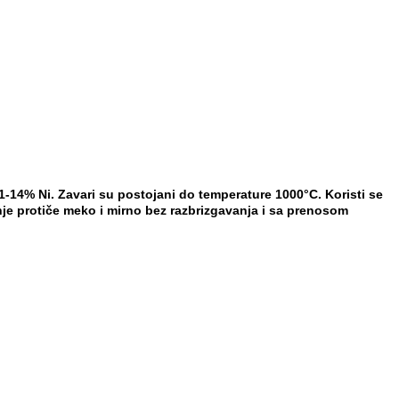
11-14% Ni. Zavari su postojani do temperature 1000
°C
. Koristi se
anje protiče meko i mirno bez
razbrizgavanja i sa prenosom