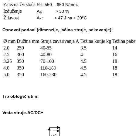
Zatezna čvrstoća
R
: 550 – 650 N/mm
m
2
Izduženje
A
: > 30 %
c
Žilavost
A
: > 47 J na + 20
°
C
v
Osnovn
i podaci (dimenzije, jačina struje, pakovanje):
Ø mm
Dužina mm
Struja zavarivanja A
Težina kutije kg
Težina pake
2.0
250
40-55
3.5
14
2.5
300
40-80
4
16
3.25
350
70-100
4.5
18
4.0
350
4.5
18
110-160
5.0
350
160-230
4.5
18
Tip obloge:rutilni
Vrsta struje:AC/DC+