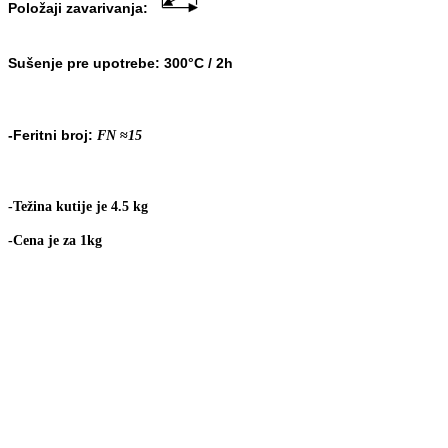
Položaji zavarivanja:
Sušenje pre upotrebe:
300
°C
/ 2h
-Feritni broj:
FN
≈
15
-Težina kutije je 4.5 kg
-Cena je za 1kg