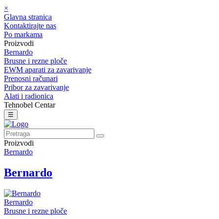
×
Glavna stranica
Kontaktirajte nas
Po markama
Proizvodi
Bernardo
Brusne i rezne ploče
EWM aparati za zavarivanje
Prenosni računari
Pribor za zavarivanje
Alati i radionica
Tehnobel Centar
☰
Proizvodi
Bernardo
Bernardo
Bernardo
Brusne i rezne ploče