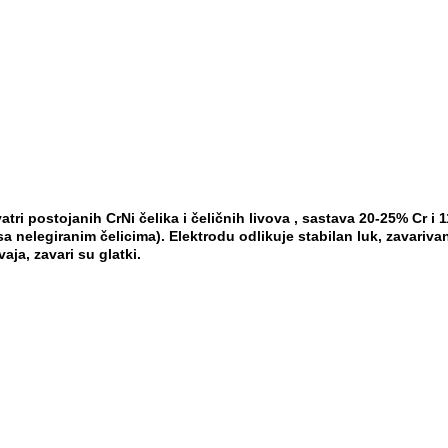
vatri postojanih CrNi čelika i čeličnih livova , sastava
20-25% Cr i 
 sa nelegiranim čelicima). Elektrodu od
likuje stabilan luk, zavariv
ja, zavari su glatki.