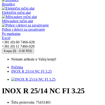
Brusilice
Električni ručni alat
Milwaukee ručni alat
Pribor i delovi za zavarivanje
Po markama
Excel
+381 (0) 60 7466-028
+381 (0) 11 7466-028
Korpa (0) - 0.00 RSD
Nemate artikala u Vašoj korpi!
Početna
INOX R 25/14 NC FI 3.25
INOX R 25/14 NC FI 3.25
Šifra proizvoda:
75431401