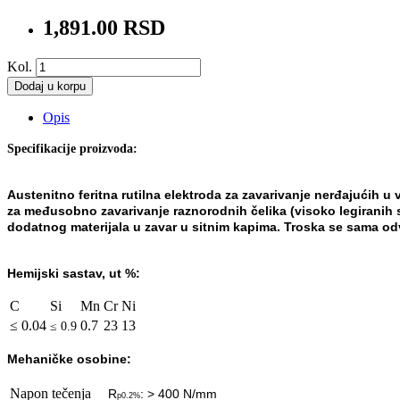
1,891.00 RSD
Kol.
Dodaj u korpu
Opis
Specifikacije proizvoda:
Austenitno feritna rutilna elektroda za zavarivanje nerđajućih
u 
za međusobno zavarivanje raznorodnih
čelika (visoko legiranih
dodatnog materijala u zavar u sitn
im kapima. Troska se sama odva
Hemijski sastav, ut %:
C
Si
Mn
Cr
Ni
≤ 0.04
0.7
23
13
≤
0.9
Mehaničke osobine:
Napon tečenja
R
: > 400 N/mm
p0.2%