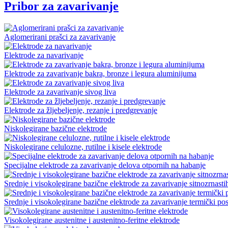
Pribor za zavarivanje
Aglomerirani prašci za zavarivanje
Elektrode za navarivanje
Elektrode za zavarivanje bakra, bronze i legura aluminijuma
Elektrode za zavarivanje sivog liva
Elektrode za žljebeljenje, rezanje i predgrevanje
Niskolegirane bazične elektrode
Niskolegirane celulozne, rutilne i kisele elektrode
Specijalne elektrode za zavarivanje delova otpornih na habanje
Srednje i visokolegirane bazične elektrode za zavarivanje sitnozrnasti
Srednje i visokolegirane bazične elektrode za zavarivanje termički pos
Visokolegirane austenitne i austenitno-feritne elektrode